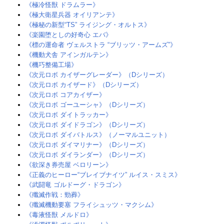
《極冷怪獣 ドラムラー》
《極大衛星兵器 オイリアンテ》
《極秘の新型“TS” ライジング・オルトス》
《楽園堕としの好奇心 エバ》‎
《標の運命者 ヴェルストラ “ブリッツ・アームズ”》
《機動犬舎 アインガルテン》
《機巧整備工場》‎
《次元ロボ カイザーグレーダー》（Dシリーズ）
《次元ロボ カイザード》（Dシリーズ）
《次元ロボ コアカイザー》
《次元ロボ ゴーユーシャ》（Dシリーズ）
《次元ロボ ダイトラッカー》
《次元ロボ ダイドラゴン》（Dシリーズ）
《次元ロボ ダイバトルス》（ノーマルユニット）
《次元ロボ ダイマリナー》（Dシリーズ）
《次元ロボ ダイランダー》（Dシリーズ）
《欲深き券売屋 ベロリーン》
《正義のヒーロー“ブレイブナイツ” ルイス・スミス》
《武闘竜 ゴルドーグ・ドラゴン》
《殲滅作戦：勁葬》
《殲滅機動要塞 フライシュッツ・マクシム》‎
《毒液怪獣 メルドロ》