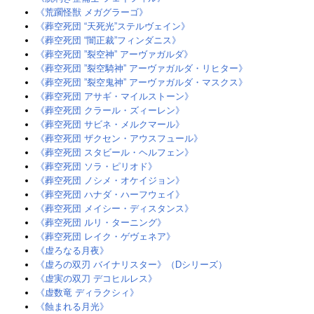
《荒躙怪獣 メガグラーゴ》‎
《葬空死団 “天死光”ステルヴェイン》‎
《葬空死団 “闇正裁”フィンダニス》‎
《葬空死団 ”裂空神” アーヴァガルダ》‎
《葬空死団 ”裂空騎神” アーヴァガルダ・リヒター》‎
《葬空死団 ”裂空鬼神” アーヴァガルダ・マスクス》
《葬空死団 アサギ・マイルストーン》‎
《葬空死団 クラール・ズィーレン》
《葬空死団 サビネ・メルクマール》
《葬空死団 ザクセン・アウスフュール》‎
《葬空死団 スタビール・ヘルフェン》
《葬空死団 ソラ・ピリオド》‎
《葬空死団 ノシメ・オケイジョン》
《葬空死団 ハナダ・ハーフウェイ》‎
《葬空死団 メイシー・ディスタンス》
《葬空死団 ルリ・ターニング》‎
《葬空死団 レイク・ゲヴェネア》‎
《虚ろなる月夜》
《虚ろの双刃 バイナリスター》（Dシリーズ）
《虚実の双刀 デコヒルレス》
《虚数竜 ディラクシィ》
《蝕まれる月光》