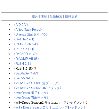
[
差分
|
履歴
|
単語検索
|
最終更新
]
《AiD 9-V》‎
《Allied Task Force》
《Divinez 清蔵タイゾウ》
《GaTHeR 2-Ⅱ》
《INDuCTioN 5-Ⅱ》
《PiCKeR 1-Q》
《ReCoRD ６-G》
《ReVaMP VII-03》‎
《RuSH 2-B》
《RuSH ２-B》
?
《SaLVaGe ７-Ⅳ》
《SeRVe 9-G》‎
《VERSE=XX00000 無ブラック》
《VERSE=XX66666 JK ブラック》
《overDress 瀬戸トマリ》
《overDress 石亀ザクサ》‎
《will+Dress Season2 サミュエル・フレッドソン》‎
?
《will＋Dress Season2 サミュエル・フレッドソン》‎