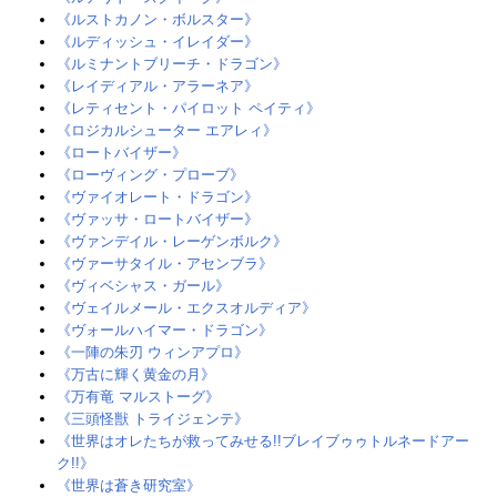
《ルストカノン・ボルスター》
《ルディッシュ・イレイダー》‎
《ルミナントブリーチ・ドラゴン》
《レイディアル・アラーネア》
《レティセント・パイロット ペイティ》
《ロジカルシューター エアレィ》
《ロートバイザー》‎
《ローヴィング・プローブ》
《ヴァイオレート・ドラゴン》
《ヴァッサ・ロートバイザー》‎
《ヴァンデイル・レーゲンボルク》
《ヴァーサタイル・アセンブラ》
《ヴィベシャス・ガール》
《ヴェイルメール・エクスオルディア》
《ヴォールハイマー・ドラゴン》‎
《一陣の朱刃 ウィンアプロ》
《万古に輝く黄金の月》
《万有竜 マルストーグ》‎
《三頭怪獣 トライジェンテ》‎
《世界はオレたちが救ってみせる!!ブレイブゥゥトルネードアー
ク!!》
《世界は蒼き研究室》‎