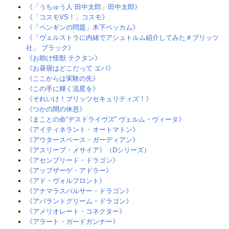
《「うちゅう人 田中太郎」田中太郎》
《「コスモVS！」コスモ》
《「ペンギンの問題」木下ベッカム》
《「ヴェルストラに内緒でアシュトルム紹介してみた＃ブリッツ
社」 ブラック》
《お助け怪獣 テクタン》‎
《お昼寝はどこだって エバ》‎
《ここからは実験の先》
《この手に輝く流星を》‎
《それいけ！ブリッツセキュリティズ！》
《つかの間の休息》
《まことの命“デスドライヴズ” ヴェルム・ヴィータ》
《アイティネラント・オートマトン》‎
《アウタースペース・ガーディアン》
《アスリープ・メサイア》（Dシリーズ）‎
《アセンブリード・ドラゴン》‎
《アップザーゲ・アドラー》‎
《アド・ヴォルフロント》
《アナマラスパルサー・ドラゴン》‎
《アバラントグリーム・ドラゴン》‎
《アメリオレート・コネクター》‎
《アラート・ガードガンナー》