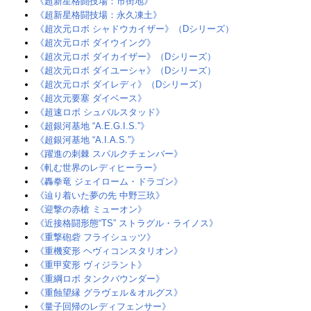
《超新星格闘技場：市街地》‎
《超新星格闘技場：永久凍土》
《超次元ロボ シャドウカイザー》（Dシリーズ）
《超次元ロボ ダイウイング》
《超次元ロボ ダイカイザー》（Dシリーズ）
《超次元ロボ ダイユーシャ》（Dシリーズ）
《超次元ロボ ダイレディ》（Dシリーズ）
《超次元要塞 ダイベース》
《超速ロボ シュバルスタッド》
《超銀河基地 “A.E.G.I.S.”》‎
《超銀河基地 “A.I.A.S.”》
《躍進の刺棘 スパルクチェンバー》‎
《軋む世界のレディヒーラー》‎
《轟拳竜 ジェイローム・ドラゴン》‎
《辿り着いた夢の先 中野三玖》
《迎撃の赤槍 ミューオン》
《近接格闘形態“TS” ストラグル・ライノス》
《重撃砲砦 フライシュッツ》‎
《重機変形 ヘヴィコンスタリオン》‎
《重甲変形 ヴィジラント》
《重綱ロボ タンクバウンダー》
《重蝕望縁 グラヴェル＆オルグス》
《量子回帰のレディフェンサー》‎