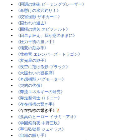
《同調の銃砲 ビーミングブレーザー》
《命懸けの氷穴釣り！》
《咬害怪獣 ザボカーニ》
《囚われの過去》
《回帰の鏑矢 オビフォルド》
《因果よ狂え、我が意のままに》
《圧力平衡の担い手》
《壊変の刻み手》
《壮拳竜 エレンバーズ・ドラゴン》‎
《変光星の継子》‎
《夜空に翔ける影 ブラック》
《大賑わいの観客席》
《奇想機獣 バグモーター》
《契約の代償》
《奔流エネルギーの研究》‎
《奔走整備士 ロドニー》‎
《存在指標の繋ぎ手》
《存在指標の繋ぎ手》‎
?
《孤高のヒーロー イサミ・アオ》
《学園祭前夜 中野三玖》
《宇宙監獄長 ジェイラス》‎
《宙域の贈り手》