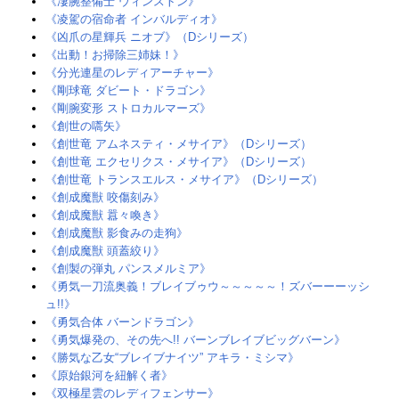
《凄腕整備士 ウィンストン》
《凌駕の宿命者 インバルディオ》
《凶爪の星輝兵 ニオブ》（Dシリーズ）
《出動！お掃除三姉妹！》‎
《分光連星のレディアーチャー》
《剛球竜 ダビート・ドラゴン》
《剛腕変形 ストロカルマーズ》
《創世の嚆矢》
《創世竜 アムネスティ・メサイア》（Dシリーズ）‎ ‎
《創世竜 エクセリクス・メサイア》（Dシリーズ）‎‎
《創世竜 トランスエルス・メサイア》（Dシリーズ）
《創成魔獣 咬傷刻み》
《創成魔獣 囂々喚き》
《創成魔獣 影食みの走狗》
《創成魔獣 頭蓋絞り》
《創製の弾丸 パンスメルミア》
《勇気一刀流奥義！ブレイブゥウ～～～～～！ズバーーーッシ
ュ!!》
《勇気合体 バーンドラゴン》
《勇気爆発の、その先へ!! バーンブレイブビッグバーン》
《勝気な乙女“ブレイブナイツ” アキラ・ミシマ》
《原始銀河を紐解く者》‎
《双極星雲のレディフェンサー》‎