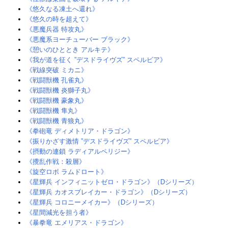
《悠久なる凍土へ還れ》‎
《悠久の時を超えて》‎
《悪魔兵器 特攻丸》
《悪魔系ヨーチューバー ブラック》
《憩いのひととき アルキテ》‎
《我が道を征く ”デスドライヴズ” スペルビア》
《戦線突破 ミカニ》‎
《戦闘獣機 孔雀丸》
《戦闘獣機 炎獅子丸》
《戦闘獣機 豪象丸》
《戦闘獣機 隼丸》
《戦闘獣機 青狼丸》
《拳砲竜 ディメトリア・ドラゴン》‎
《振りかざす激情 ”デスドライヴズ” スペルビア》
《摂動の連鎖 ラディアルペリジー》
《攪乱作戦：殺層》‎
《旋空ロボ ラムドロート》
《星輝兵 インフィニットゼロ・ドラゴン》（Dシリーズ）
《星輝兵 カオスブレイカー・ドラゴン》（Dシリーズ）
《星輝兵 コロニーメイカー》（Dシリーズ）
《星間減光を担う者》
《暴拳竜 エメリアス・ドラゴン》‎