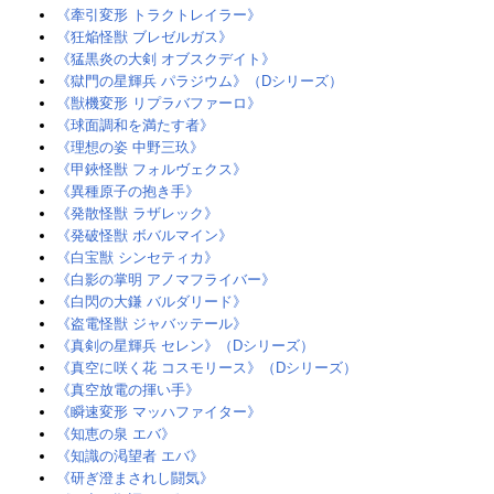
《牽引変形 トラクトレイラー》‎
《狂焔怪獣 ブレゼルガス》
《猛黒炎の大剣 オブスクデイト》‎
《獄門の星輝兵 パラジウム》（Dシリーズ）
《獣機変形 リプラバファーロ》‎
《球面調和を満たす者》‎
《理想の姿 中野三玖》
《甲鋏怪獣 フォルヴェクス》‎
《異種原子の抱き手》
《発散怪獣 ラザレック》‎
《発破怪獣 ボバルマイン》
《白宝獣 シンセティカ》‎
《白影の掌明 アノマフライバー》
《白閃の大鎌 バルダリード》‎
《盗電怪獣 ジャバッテール》
《真剣の星輝兵 セレン》（Dシリーズ）
《真空に咲く花 コスモリース》（Dシリーズ）
《真空放電の揮い手》
《瞬速変形 マッハファイター》
《知恵の泉 エバ》‎
《知識の渇望者 エバ》‎
《研ぎ澄まされし闘気》