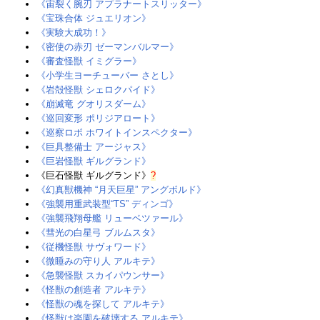
《宙裂く腕刃 アプラナートスリッター》
《宝珠合体 ジュエリオン》
《実験大成功！》‎
《密使の赤刃 ゼーマンバルマー》
《審査怪獣 イミグラー》
《小学生ヨーチューバー さとし》
《岩殻怪獣 シェロクパイド》‎
《崩滅竜 グオリスダーム》
《巡回変形 ポリジアロート》‎
《巡察ロボ ホワイトインスペクター》
《巨具整備士 アージャス》
《巨岩怪獣 ギルグランド》
《巨石怪獣 ギルグランド》
?
《幻真獣機神 “月天巨星” アングボルド》
《強襲用重武装型“TS” ディンゴ》
《強襲飛翔母艦 リューベツァール》‎
《彗光の白星弓 ブルムスタ》
《従機怪獣 サヴォワード》
《微睡みの守り人 アルキテ》‎
《急襲怪獣 スカイパウンサー》‎
《怪獣の創造者 アルキテ》‎
《怪獣の魂を探して アルキテ》‎
《怪獣は楽園を破壊する アルキテ》