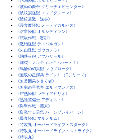
《汚濁怪獣 ポルポリュート》
《波動の聚合 グリッチエピセンター》
《波紋震怪獣 エレドグレーマ》
《波紋震激・逆巻》‎
《浸食魔怪獣 ノーティガルバス》‎
《溶変怪獣 オルシディラン》‎
《滅殺作戦：怒討》
《激砲怪獣 デスバルガン》‎
《火山怪獣 ゴウカテラ》‎
《灼熱火砲 アブハサール》‎
《炸裂！メルティング・ハート！》
《烏輪の幻真獣 レヴノローグ》
《無双の星輝兵 ラドン》（Dシリーズ）
《無常因果を貫く者》‎
《無窮の星竜帝 エルドブレアス》
《熔熱怪獣 レディアビリオ》
《熟達整備士 アディスト》
《爆撃作戦：塵来》‎
《爆発する勇気 バーンブレイバーン》
《爆食怪獣 マルノルム》
《特攻丸 オーバードライブ・スターク》
《特攻丸 オーバードライブ・ストライク》
《特攻丸》