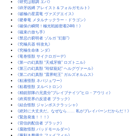
《研究は順調 エバ》‎
《砕牙凶縛 アレイスト＆フォルガモルト》
《破極の星震竜 ヴァズグエイス》
《硬拳竜 メタルナックラー・ドラゴン》
《確保の瞬間！極光戦姫密着24時！》
《磁束の放ち手》
《禁忌の窮明者 ゾルガ “幻影”》
《究極兵器 特攻丸》
《究極生命体 ンダ》
《竜巻怪獣 サイクロガーデ》‎
《第一の幻真獣 “天戒牙狼” ロズトニル》
《第三の幻真獣 “玲獄寵妃” ヘルグヴァール》
《第二の幻真獣 “震界蛇王” ガルズオルムス》
《粘液怪獣 ネバジュワー》
《粘着怪獣 ヌルベトロン》
《精鋭部隊の兄貴分“ブレイブナイツ”ヒロ・アウリィ》
《終焉世界の反逆者 ブラック》
《結合怪獣 ジャンボスクラッシャ》
《絶対に大丈夫だ。なぜなら…… 私がブレイバーンだからだ！》
《緊急発進！！！》
《背信的配信者 ブラック》
《腐敗怪獣 バッドモールダー》
《腕利き整備士 フェイフィル》