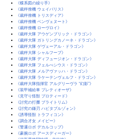
《蝶系図の繰り手》
《裁秤僚機 ウェイバリス》
《裁秤僚機 トリスディア》
《裁秤僚機 ベンヴェヌート》
《裁秤僚機 ローヴロイ》
《裁秤大隊 アウゲンブリック・ドラゴン》
《裁秤大隊 ガトリングカノーネ・ドラゴン》
《裁秤大隊 ゲヴェーアル・ドラゴン》
《裁秤大隊 シャルフーブ》
《裁秤大隊 ディフュージオン・ドラゴン》
《裁秤大隊 フェルべシウス・ドラゴン》
《裁秤大隊 メルアヴァッハ・ドラゴン》
《裁秤大隊 ラケーテンヴェルフ・ドラゴン》
《裁秤大隊指揮官 アルグリーヴラ “幻影”》
《装甲補給車 プレティオーザ》
《見守り怪獣 プロティード》‎
《討究の打擲 ブライトリム》
《討究の鎌刃 ハビタブルゾォン》‎
《誘導怪獣 トラフィコン》‎
《調合才女 メイビー》
《警邏ロボ デカルコップ》‎
《豪腕ロボ アースディーガー》