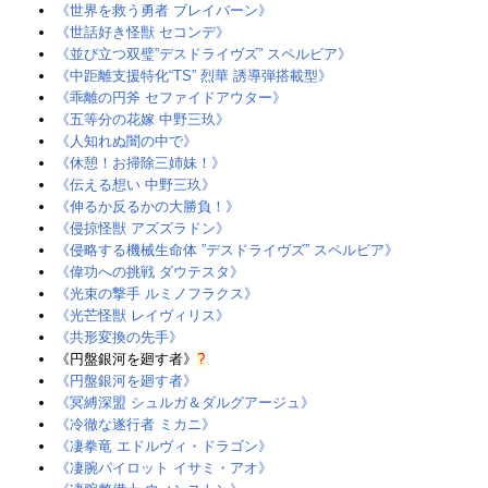
《世界を救う勇者 ブレイバーン》
《世話好き怪獣 セコンデ》‎
《並び立つ双璧”デスドライヴズ” スペルビア》
《中距離支援特化“TS” 烈華 誘導弾搭載型》
《乖離の円斧 セファイドアウター》
《五等分の花嫁 中野三玖》
《人知れぬ闇の中で》
《休憩！お掃除三姉妹！》
《伝える想い 中野三玖》‎
《伸るか反るかの大勝負！》
《侵掠怪獣 アズズラドン》
《侵略する機械生命体 ”デスドライヴズ” スペルビア》
《偉功への挑戦 ダウテスタ》
《光束の撃手 ルミノフラクス》
《光芒怪獣 レイヴィリス》‎
《共形変換の先手》
《円盤銀河を廻す者》
?
《円盤銀河を廻す者》‎
《冥縛深盟 シュルガ＆ダルグアージュ》
《冷徹な遂行者 ミカニ》‎
《凄拳竜 エドルヴィ・ドラゴン》‎
《凄腕パイロット イサミ・アオ》