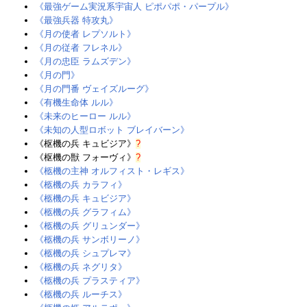
《最強ゲーム実況系宇宙人 ピポパポ・パープル》
《最強兵器 特攻丸》
《月の使者 レプソルト》
《月の従者 フレネル》
《月の忠臣 ラムズデン》
《月の門》
《月の門番 ヴェイズルーグ》
《有機生命体 ルル》
《未来のヒーロー ルル》
《未知の人型ロボット ブレイバーン》
《枢機の兵 キュビジア》
?
《枢機の獣 フォーヴィ》
?
《柩機の主神 オルフィスト・レギス》
《柩機の兵 カラフィ》‎
《柩機の兵 キュビジア》
《柩機の兵 グラフィム》‎
《柩機の兵 グリュンダー》‎
《柩機の兵 サンボリーノ》
《柩機の兵 シュプレマ》‎
《柩機の兵 ネグリタ》‎
《柩機の兵 プラスティア》
《柩機の兵 ルーチス》