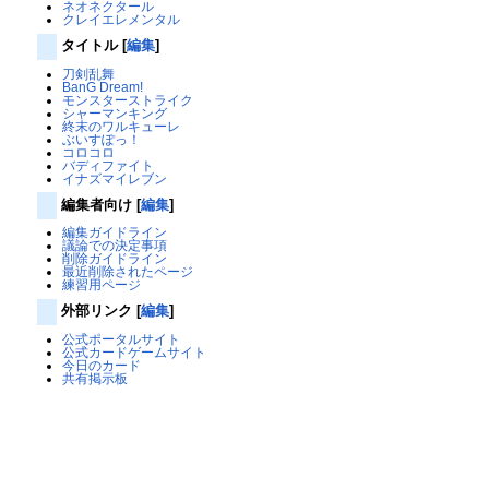
ネオネクタール
クレイエレメンタル
タイトル
[
編集
]
刀剣乱舞
BanG Dream!
モンスターストライク
シャーマンキング
終末のワルキューレ
ぶいすぽっ！
コロコロ
バディファイト
イナズマイレブン
編集者向け
[
編集
]
編集ガイドライン
議論での決定事項
削除ガイドライン
最近削除されたページ
練習用ページ
外部リンク
[
編集
]
公式ポータルサイト
公式カードゲームサイト
今日のカード
共有掲示板