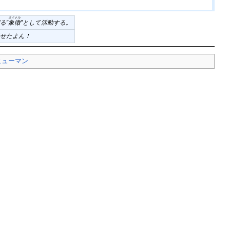
タイトル
る”
象徴
”として活動する。
任せたよん！
ヒューマン