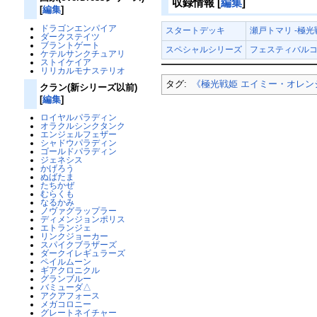
収録情報
[
編集
]
[
編集
]
ドラゴンエンパイア
スタートデッキ
瀬戸トマリ -極光
ダークステイツ
ブラントゲート
スペシャルシリーズ
フェスティバルコ
ケテルサンクチュアリ
ストイケイア
リリカルモナステリオ
タグ:
《極光戦姫 エイミー・オレン
クラン(新シリーズ以前)
[
編集
]
ロイヤルパラディン
オラクルシンクタンク
エンジェルフェザー
シャドウパラディン
ゴールドパラディン
ジェネシス
かげろう
ぬばたま
たちかぜ
むらくも
なるかみ
ノヴァグラップラー
ディメンジョンポリス
エトランジェ
リンクジョーカー
スパイクブラザーズ
ダークイレギュラーズ
ペイルムーン
ギアクロニクル
グランブルー
バミューダ△
アクアフォース
メガコロニー
グレートネイチャー