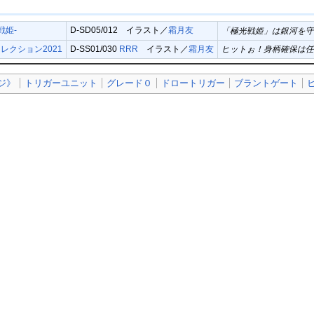
戦姫-
D-SD05/012 イラスト／
霜月友
「極光戦姫」は銀河を守
レクション2021
D-SS01/030
RRR
イラスト／
霜月友
ヒットぉ！身柄確保は
ジ》
トリガーユニット
グレード０
ドロートリガー
ブラントゲート