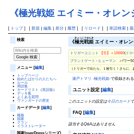
《極光戦姫 エイミー・オレン
[
トップ
] [
新規
|
編集
|
差分
|
履歴
] [
リロード
] [
単語検索
|
最
きょっこうせんき
検索
《
極光戦姫
エイミー・オレン
トリガーユニット
【引】
＋10000
(
ドロ
ブラントゲート
-
ヒューマン
パワー5000
メニュー
[
編集
]
（トリガーで出たら、１枚引く！さらに、
トップページ
瀬戸トマリ -極光戦姫-
で収録され
始めたばかりの人たちへ
ルール
用語集
ユニット設定
[
編集
]
カードリスト
（
英語版
）
デッキ集
よくある質問
ヴァンガードの歴史
このユニットの設定は
今日のカード
カードデータ
[
編集
]
FAQ
[
編集
]
種族
国家
クラン
該当するQ&Aはありません
イラストレーター
国家(overDressシリーズ)