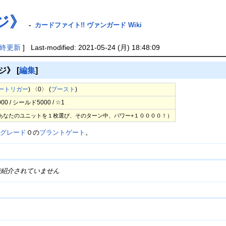
ジ》
-
カードファイト!! ヴァンガード Wiki
終更新
] Last-modified: 2021-05-24 (月) 18:48:09
ジ》
[
編集
]
ートリガー
) 〈0〉 (
ブースト
)
 / シールド5000 / ☆1
あなたのユニットを１枚選び、そのターン中、パワー+１００００！）
る
グレード
０の
ブラントゲート
。
で紹介されていません