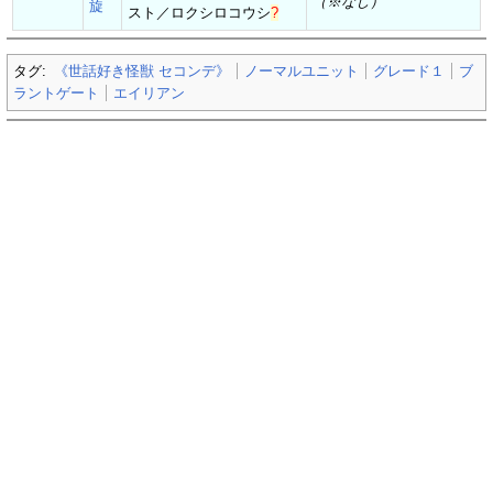
（※なし）
旋
スト／
ロクシロコウシ
?
タグ:
《世話好き怪獣 セコンデ》
ノーマルユニット
グレード１
ブ
ラントゲート
エイリアン