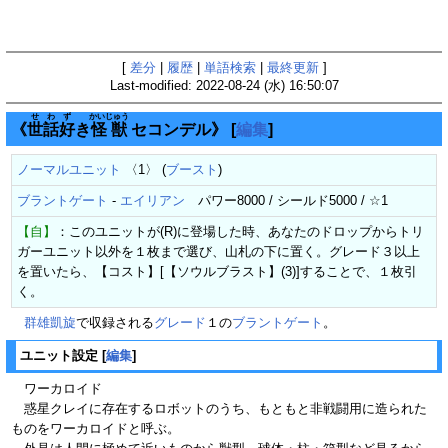
[
差分
|
履歴
|
単語検索
|
最終更新
]
Last-modified: 2022-08-24 (水) 16:50:07
せわず
かいじゅう
《
世話好
き
怪獣
セコンデル》
[
編集
]
ノーマルユニット
〈1〉 (
ブースト
)
ブラントゲート
-
エイリアン
パワー8000 / シールド5000 / ☆1
【自】
：このユニットが(R)に登場した時、あなたのドロップからトリ
ガーユニット以外を１枚まで選び、山札の下に置く。グレード３以上
を置いたら、【コスト】[【ソウルブラスト】(3)]することで、１枚引
く。
群雄凱旋
で収録される
グレード
１の
ブラントゲート
。
ユニット設定
[
編集
]
ワーカロイド
惑星クレイに存在するロボットのうち、もともと非戦闘用に造られた
ものをワーカロイドと呼ぶ。