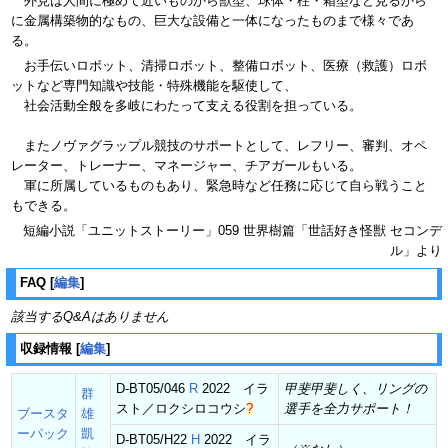
外見は人間に極めて近いものから獣型、球体・柱・箱型など見るから
に金属構築物的なもの、巨大な設備と一体になったものまで様々であ
る。
お手伝いロボット、清掃ロボット、整備ロボット、医療（救護）ロボ
ットなど専門知識や技能・特殊機能を駆使して、
社会活動全般を多岐にわたって支える役割を担っている。
またノヴァグラップル競技のサポートとして、レフリー、審判、オペ
レーター、トレーナー、マネージャー、チアガールもいる。
軍に所属しているものもあり、緊急時など任務に応じて自ら戦うこと
もできる。
短編小説「ユニットストーリー」059 世界樹篇「世話好き怪獣 セコンデ
ル」より
FAQ
[
編集
]
該当するQ&Aはありません
収録情報
[
編集
]
D-BT05/046
R
2022 イラ
甲斐甲斐しく、リングの
群
スト／
ロクシロコウシ
?
選手を全力サポート！
ブースタ
雄
ーパック
凱
D-BT05/H22
H
2022 イラ