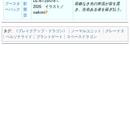
DZ-BT15/078
C
ブースタ
影
容赦なき光の奔流が宙を貫
2026 イラスト／
ーパック
襲
き、生命ある者を薙ぎ払う。
saikoro
?
雷
タグ:
《ブレイクアップ・ドラゴン》
ノーマルユニット
グレード３
ペルソナライド
ブラントゲート
スペースドラゴン