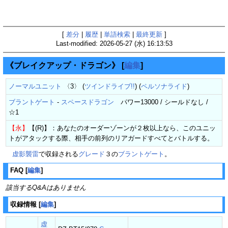
[
差分
|
履歴
|
単語検索
|
最終更新
]
Last-modified: 2026-05-27 (水) 16:13:53
《ブレイクアップ・ドラゴン》
[
編集
]
ノーマルユニット
〈3〉 (
ツインドライブ!!
) (
ペルソナライド
)
ブラントゲート
-
スペースドラゴン
パワー13000 / シールドなし /
☆1
【永】
【(R)】：あなたのオーダーゾーンが２枚以上なら、このユニッ
トがアタックする際、相手の前列のリアガードすべてとバトルする。
虚影襲雷
で収録される
グレード
３の
ブラントゲート
。
FAQ
[
編集
]
該当するQ&Aはありません
収録情報
[
編集
]
虚