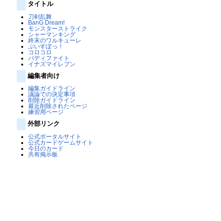
タイトル
刀剣乱舞
BanG Dream!
モンスターストライク
シャーマンキング
終末のワルキューレ
ぶいすぽっ！
コロコロ
バディファイト
イナズマイレブン
編集者向け
編集ガイドライン
議論での決定事項
削除ガイドライン
最近削除されたページ
練習用ページ
外部リンク
公式ポータルサイト
公式カードゲームサイト
今日のカード
共有掲示板