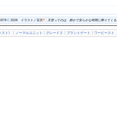
5/079
C
2026 イラスト／
豆沢
?
天啓ってのは、静かで安らかな時間に降りてくる
ィスト》
ノーマルユニット
グレード２
ブラントゲート
ワービースト