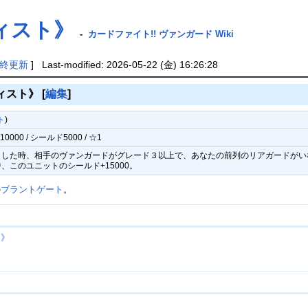
ィスト》
-
カードファイト!! ヴァンガード Wiki
終更新
] Last-modified: 2026-05-22 (金) 16:26:28
ィスト》
[
編集
]
ト
)
000 / シールド5000 / ☆1
した時、相手のヴァンガードがグレード３以上で、あなたの前列のリアガードがいな
このユニットのシールド+15000。
の
ブラントゲート
。
ン》