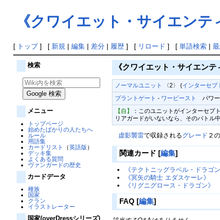
《クワイエット・サイエンテ
[
トップ
] [
新規
|
編集
|
差分
|
履歴
] [
リロード
] [
単語検索
|
最
検索
《クワイエット・サイエンテ
ノーマルユニット
〈2〉 (
インターセプ
ブラントゲート
-
ワービースト
パワー10
メニュー
【自】
：このユニットがインターセプト
リアガードがいないなら、そのバトル中、
トップページ
始めたばかりの人たちへ
虚影襲雷
で収録される
グレード
２
ルール
用語集
カードリスト
（
英語版
）
関連カード
[
編集
]
デッキ集
よくある質問
ヴァンガードの歴史
《テクトニッグラベル・ドラゴ
カードデータ
《冥矢の騎士 エダスケーレ》
《リグニグロース・ドラゴン》
種族
国家
FAQ
[
編集
]
クラン
イラストレーター
国家(overDressシリーズ)