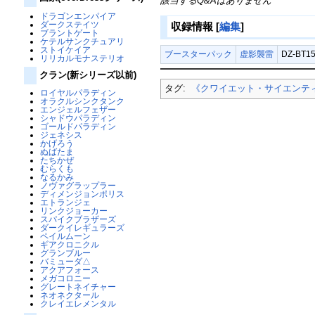
該当するQ&Aはありません
ドラゴンエンパイア
ダークステイツ
収録情報
[
編集
]
ブラントゲート
ケテルサンクチュアリ
ストイケイア
ブースターパック
虚影襲雷
DZ-BT1
リリカルモナステリオ
クラン(新シリーズ以前)
タグ:
《クワイエット・サイエンテ
ロイヤルパラディン
オラクルシンクタンク
エンジェルフェザー
シャドウパラディン
ゴールドパラディン
ジェネシス
かげろう
ぬばたま
たちかぜ
むらくも
なるかみ
ノヴァグラップラー
ディメンジョンポリス
エトランジェ
リンクジョーカー
スパイクブラザーズ
ダークイレギュラーズ
ペイルムーン
ギアクロニクル
グランブルー
バミューダ△
アクアフォース
メガコロニー
グレートネイチャー
ネオネクタール
クレイエレメンタル