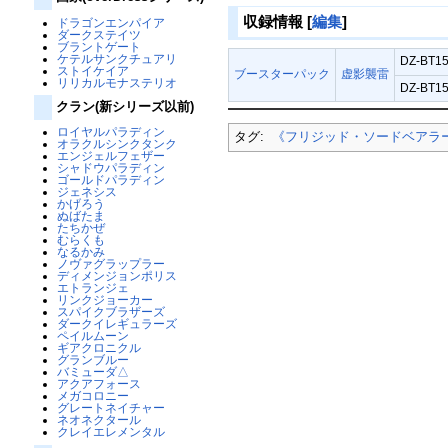
収録情報
[
編集
]
ドラゴンエンパイア
ダークステイツ
ブラントゲート
ケテルサンクチュアリ
DZ-BT1
ストイケイア
ブースターパック
虚影襲雷
リリカルモナステリオ
DZ-BT1
クラン(新シリーズ以前)
ロイヤルパラディン
タグ:
《フリジッド・ソードベアラ
オラクルシンクタンク
エンジェルフェザー
シャドウパラディン
ゴールドパラディン
ジェネシス
かげろう
ぬばたま
たちかぜ
むらくも
なるかみ
ノヴァグラップラー
ディメンジョンポリス
エトランジェ
リンクジョーカー
スパイクブラザーズ
ダークイレギュラーズ
ペイルムーン
ギアクロニクル
グランブルー
バミューダ△
アクアフォース
メガコロニー
グレートネイチャー
ネオネクタール
クレイエレメンタル