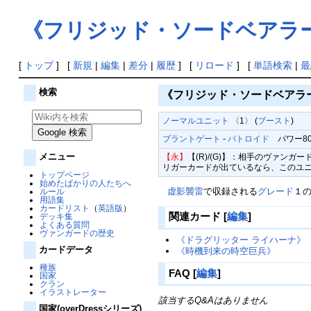
《フリジッド・ソードベアラ
[
トップ
] [
新規
|
編集
|
差分
|
履歴
] [
リロード
] [
単語検索
|
最
検索
《フリジッド・ソードベアラ
ノーマルユニット
〈1〉 (
ブースト
)
ブラントゲート
-
バトロイド
パワー8000
メニュー
【永】
【(R)/(G)】：相手のヴァン
リガーカードが出ているなら、このユニッ
トップページ
始めたばかりの人たちへ
虚影襲雷
で収録される
グレード
１
ルール
用語集
カードリスト
（
英語版
）
関連カード
[
編集
]
デッキ集
よくある質問
ヴァンガードの歴史
《ドラグリッター ライハーナ》
カードデータ
《時機到来の時空巨兵》
種族
FAQ
[
編集
]
国家
クラン
イラストレーター
該当するQ&Aはありません
国家(overDressシリーズ)