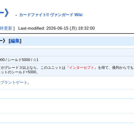
ー》
-
カードファイト!! ヴァンガード Wiki
終更新
] Last-modified: 2026-06-15 (月) 18:32:00
ー》
[
編集
]
 / シールド5000 / ☆1
ガードがグレード３以上なら、このユニットは
『インターセプト』
を得て、後列からでも
トのシールド+5000。
の
ブラントゲート
。