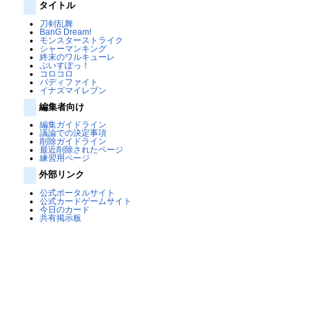
タイトル
刀剣乱舞
BanG Dream!
モンスターストライク
シャーマンキング
終末のワルキューレ
ぶいすぽっ！
コロコロ
バディファイト
イナズマイレブン
編集者向け
編集ガイドライン
議論での決定事項
削除ガイドライン
最近削除されたページ
練習用ページ
外部リンク
公式ポータルサイト
公式カードゲームサイト
今日のカード
共有掲示板