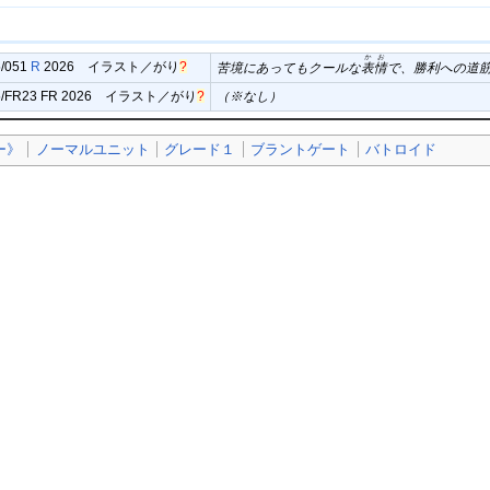
かお
5/051
R
2026 イラスト／
がり
?
苦境にあってもクールな
表情
で、勝利への道
5/FR23 FR 2026 イラスト／
がり
?
（※なし）
ー》
ノーマルユニット
グレード１
ブラントゲート
バトロイド