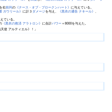
0を右
前列
の
《ナース・オブ・ブロークンハート》
に与えている。
慄 ガウリール》
に計３
ダメージ
を与え、
《黒衣の通告 ナキール》
、
与えている。
の
《黒衣の救済 アラトロン》
に合計
パワー
＋8000を与えた。
天使 アルティエル》！」