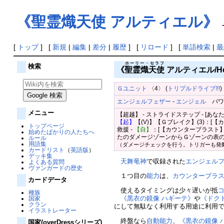
《聖霊熾天使 アルティエル》
-
[
トップ
] [
新規
|
編集
|
差分
|
履歴
] [
リロード
] [
単語検索
|
最
ホーリー・セラフ
検索
《
聖霊熾天使
アルティエル/Holy 
Ｇユニット
〈4〉 (
トリプルドライブ!!!
)
エンジェルフェザー
-
エンジェル
パワー1
メニュー
【超越】 - ストライドステップ - 
【起】
【(V)】【Ｇブレイク】(3)：[
トップページ
救援 -
【自】
：[【カウンターブラスト】
始めたばかりの人たちへ
たのダメージゾーンからＧゾーンの表
ルール
用語集
（ダメージチェックを行う。トリガーも発
カードリスト
（
英語版
）
デッキ集
天舞竜神
で収録された
エンジェル
よくある質問
ヴァンガードの歴史
１つ目の
能力
は、
カウンターブラ
カードデータ
使えるタイミングは少々遅いが抵
種族
《黒衣の鏡像 ハギーテ》
や
《ドク
国家
クラン
にして無駄なく利用する用途に利用
イラストレーター
終盤なら
自動能力
、
《黒衣の鏡像 
国家(overDressシリーズ)