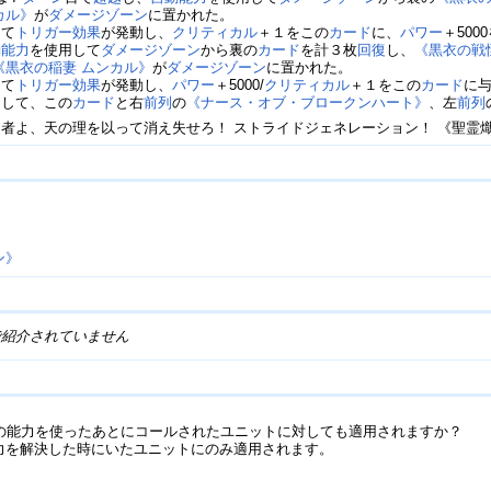
カル》
が
ダメージゾーン
に置かれた。
って
トリガー
効果
が発動し、
クリティカル
＋１をこの
カード
に、
パワー
＋500
動能力
を使用して
ダメージゾーン
から裏の
カード
を計３枚
回復
し、
《黒衣の戦
《黒衣の稲妻 ムンカル》
が
ダメージゾーン
に置かれた。
って
トリガー
効果
が発動し、
パワー
＋5000/
クリティカル
＋１をこの
カード
に
用して、この
カード
と右
前列
の
《ナース・オブ・ブロークンハート》
、左
前列
者よ、天の理を以って消え失せろ！ ストライドジェネレーション！ 《聖霊熾
ン》
で紹介されていません
この能力を使ったあとにコールされたユニットに対しても適用されますか？
能力を解決した時にいたユニットにのみ適用されます。