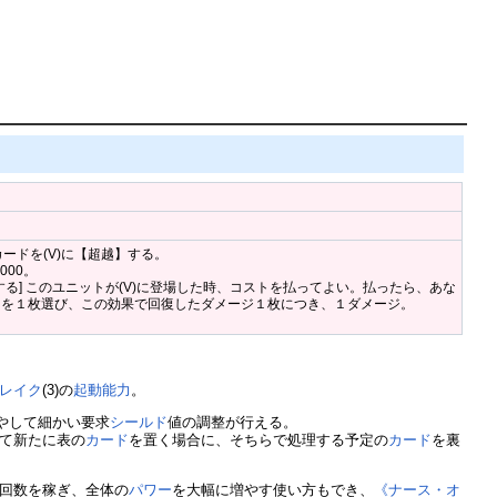
カードを(V)に【超越】する。
000。
する] このユニットが(V)に登場した時、コストを払ってよい。払ったら、あな
ドを１枚選び、この効果で回復したダメージ１枚につき、１ダメージ。
レイク
(3)の
起動能力
。
やして細かい要求
シールド
値の調整が行える。
て新たに表の
カード
を置く場合に、そちらで処理する予定の
カード
を裏
回数を稼ぎ、全体の
パワー
を大幅に増やす使い方もでき、
《ナース・オ