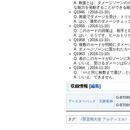
A. 救援とは、ダメージゾーン
な能力を発動することができる
Q1946 （2016-11-10）
Q. 救援でダメージを受け、ト
A. はい、通常のダメージチェ
Q1956 （2016-11-10）
Q. このカードの回復は、相手
A. はい、そうです。ヒールト
Q1958 （2016-11-10）
Q. 複数のカードが同時にダメ
A. ダメージゾーンに置かれた
Q1963 （2016-11-10）
Q. 表のこのカードがGゾーン
A. いいえ、受けるダメージは
Q1964 （2016-11-10）
Q. 「○○と同じ枚数まで選び
A. いいえ、できません。
収録情報
[
編集
]
G-BT09
ブースターパック
天舞竜神
G-BT09
タグ:
《聖霊熾天使 アルティエル》