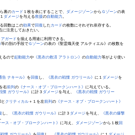
ら裏の
カード
１枚を表にすることで、
ダメージゾーン
から
Ｇゾーン
の表
１
ダメージ
を与える
救援
の
自動能力
。
る回数はこの
効果
で
回復
した
カード
の枚数にそれぞれ依存する。
点に注意しておきたい。
リアガード
を揃える用途に利用できる。
力
等の別の手段で
Ｇゾーン
の表の《聖霊熾天使 アルティエル》の枚数を
えるので
起動能力
や
《黒衣の救済 アラトロン》
の
自動能力
等がより使い
通告 ナキール》
を
回復
し、
《黒衣の戦慄 ガウリール》
に１
ダメージ
を
0を右
前列
の
《ナース・オブ・ブロークンハート》
に与えている。
戦慄 ガウリール》
に計３
ダメージ
を与え、
《黒衣の戦慄 ガウリー
0と
クリティカル
＋１を左
前列
の
《ナース・オブ・ブロークンハート》
復
し、
《黒衣の戦慄 ガウリール》
に計３
ダメージ
を与え、
《黒衣の爆撃
。
ナース・オブ・ブロークンハート》
に与え、
ダメージゾーン
から１枚
回
戦慄 ガウリール》
を
回復
し、
《黒衣の戦慄 ガウリール》
に１
ダメージ