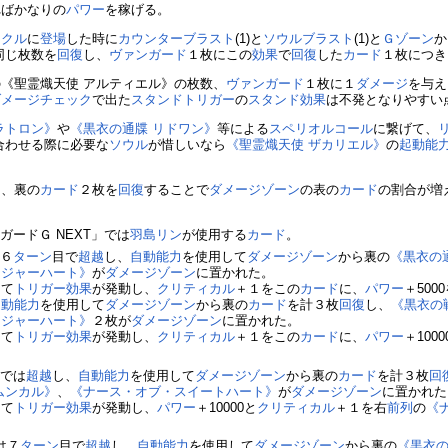
ればかなりの
パワー
を稼げる。
ークル
に
登場
した時に
カウンターブラスト
(1)と
ソウルブラスト
(1)と
Ｇゾーン
か
同じ枚数を
回復
し、
ヴァンガード
１枚にこの
効果
で
回復
した
カード
１枚につき
の《聖霊熾天使 アルティエル》の枚数、
ヴァンガード
１枚に１
ダメージ
を与え
ダメージチェック
で出た
スタンドトリガー
の
スタンド
効果
は不発となりやすい
ラトロン》
や
《黒衣の通牒 リドワン》
等による
スペリオルコール
に繋げて、
合わせる際に必要な
ソウル
が惜しいなら
《聖霊熾天使 ザカリエル》
の
起動能
は、裏の
カード
２枚を
回復
することで
ダメージゾーン
の表の
カード
の割合が増
ガードＧ NEXT」では
羽島リン
が使用する
カード
。
は６
ターン
目で
超越
し、
自動能力
を使用して
ダメージゾーン
から裏の
《黒衣の
ンジャーハート》
が
ダメージゾーン
に置かれた。
って
トリガー
効果
が発動し、
クリティカル
＋１をこの
カード
に、
パワー
＋500
自動能力
を使用して
ダメージゾーン
から裏の
カード
を計３枚
回復
し、
《黒衣の
ンジャーハート》
２枚が
ダメージゾーン
に置かれた。
って
トリガー
効果
が発動し、
クリティカル
＋１をこの
カード
に、
パワー
＋1000
）では
超越
し、
自動能力
を使用して
ダメージゾーン
から裏の
カード
を計３枚
回
ムンカル》
、
《ナース・オブ・スイートハート》
が
ダメージゾーン
に置かれた
って
トリガー
効果
が発動し、
パワー
＋10000と
クリティカル
＋１を右
前列
の
《
は７
ターン
目で
超越
し、
自動能力
を使用して
ダメージゾーン
から裏の
《黒衣の