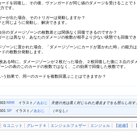
のカードを回復し、その後、ヴァンガードが同じ値のダメージを受けることで
能力です。
リガーが出た場合、そのトリガーは発動しますか？
ックと同じように発動し、解決できます。
と自分のダメージゾーンの枚数差とは関係なく回復できるのですか？
リガーとは異なり、あなたのダメージの枚数が相手より少ない状態でも回復で
ージゾーンに置かれた場合、「ダメージゾーンにカードが置かれた時」の能力
カードの枚数分発動します。
に3枚ある時に、ダメージゾーンが２枚だった場合、２枚回復した後に３点のダ
Gゾーンの表のこのカードの枚数ではなく、この効果で回復した枚数です。
」という効果で、同一のカードを複数回選ぶことはできますか？
/003
RRR
イラスト／
あおじ
天使の光は黒く封じられた過去までをも照らし出す
/S01
SP
イラスト／
あおじ
（※なし）
Ｇユニット
グレード４
エンジェルフェザー
エンジェル
【超越】