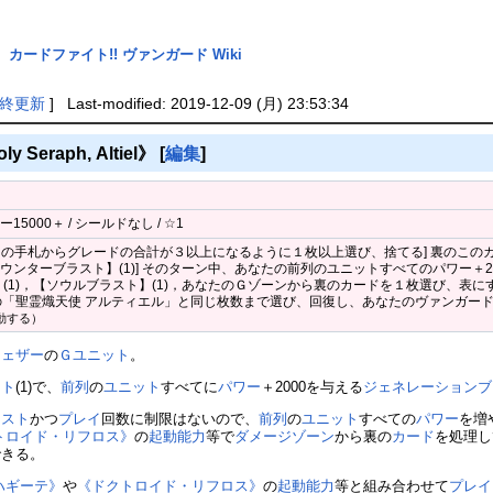
カードファイト!! ヴァンガード Wiki
終更新
] Last-modified: 2019-12-09 (月) 23:53:34
Seraph, Altiel》
[
編集
]
5000＋ / シールドなし / ☆1
[あなたの手札からグレードの合計が３以上になるように１枚以上選び、捨てる] 裏のこの
【カウンターブラスト】(1)] そのターン中、あなたの前列のユニットすべてのパワー＋2
(1)，【ソウルブラスト】(1)，あなたのＧゾーンから裏のカードを１枚選び、表に
の「聖霊熾天使 アルティエル」と同じ枚数まで選び、回復し、あなたのヴァンガー
動する）
フェザー
の
Ｇユニット
。
スト
(1)で、
前列
の
ユニット
すべてに
パワー
＋2000を与える
ジェネレーションブ
コスト
かつ
プレイ
回数に制限はないので、
前列
の
ユニット
すべての
パワー
を増
トロイド・リフロス》
の
起動能力
等で
ダメージゾーン
から裏の
カード
を処理し
できる。
ハギーテ》
や
《ドクトロイド・リフロス》
の
起動能力
等と組み合わせて
プレイ