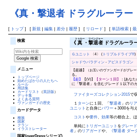
《真・撃退者 ドラグルーラー
[
トップ
] [
新規
|
編集
|
差分
|
履歴
] [
リロード
] [
単語検索
|
最
トゥルー
リベンジャー
検索
《
真
・
撃退者
ドラグルーラー・レブ
Ｇユニット
〈4〉 (
トリプルドライブ!!!
)
シャドウパラディン
-
アビスドラゴン
パ
メニュー
【超越】
（お互いのヴァンガードがグレー
る。
トップページ
【起】
【(V)】
【ターン１回】
：[あな
始めたばかりの人たちへ
に「撃退者」を含むグレード１以下のカ
ルール
用語集
カードリスト
（
英語版
）
ファイターズコレクション2015
で
デッキ集
よくある質問
ヴァンガードの歴史
１
ターン
に１回、「
撃退者
」の
リ
ユニット
と自身に
パワー
＋3000を与
カードデータ
コスト
や
要件
、
効果
等の都合上、
種族
国家
クラン
単純に
トリガーユニット
を
グレー
イラストレーター
者
」の
リアガード
や、
《撃退者 ダー
国家(overDressシリーズ)