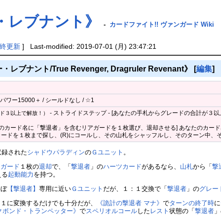
・レブナント》
-
カードファイト!! ヴァンガード Wiki
終更新
] Last-modified: 2019-07-01 (月) 23:47:21
ナント/True Revenger, Dragruler Revenant》
[
編集
]
ワー15000＋ / シールドなし / ☆1
- ストライドステップ - [あなたの手札からグレードの合計が３
ド３以上で解放！）
たのカード名に「撃退者」を含むリアガードを１枚選び、退却させる] あなたのカー
ードを１枚まで探し、(R)にコールし、その山札をシャッフルし、そのターン中、そ
収録された
シャドウパラディン
の
Ｇユニット
。
アガード
１枚の
退却
で、「
撃退者
」の
ハーツカード
があるなら、
山札
から「
撃
える
起動能力
を持つ。
ほぼ
【撃退者】
専用に近い
Ｇユニット
だが、１：１交換で「
撃退者
」の
グレー
ド
１に変換するだけでも十分だが、
《詭計の撃退者 マナ》
で
ターンの終了時
に
クボンド・トランペッター》
で
スペリオルコール
した
レスト
状態の「
撃退者
」