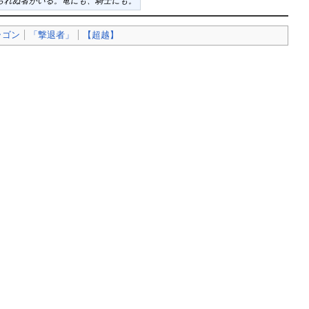
られぬ者がいる。竜にも、騎士にも。
ラゴン
「撃退者」
【超越】