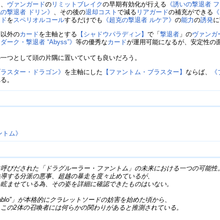
は、
ヴァンガード
の
リミットブレイク
の早期有効化が行える
《誘いの撃退者 
の撃退者 ドリン》
、その後の
退却
コスト
で減る
リアガード
の補充ができる
《
ード
を
スペリオルコール
するだけでも
《超克の撃退者 ルケア》
の
能力
の
誘発
に
」以外の
カード
を主軸とする
【シャドウパラディン】
で「
撃退者
」の
ヴァンガ
ーク・撃退者 “Abyss”》
等の優秀な
カード
が運用可能になるが、安定性の
一つとして頭の片隅に置いていても良いだろう。
ブラスター・ドラゴン》
を主軸にした
【ファントム・ブラスター】
ならば、
《
れる。
ントム》
に呼びだされた「ドラグルーラー・ファントム」の未来における一つの可能性
先導する分派の悪事、超越の暴走を度々止めているが、
を眩ませている為、その姿を詳細に確認できたものはいない。
iablo”」が本格的にクラレットソードの妨害を始めた頃から、
この2体の召喚者には何らかの関わりがあると推測されている。