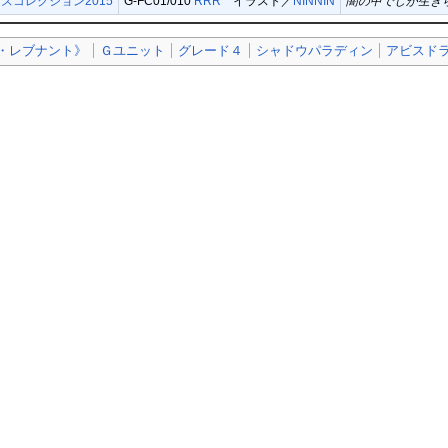
ズコレクション2015
G-FC01/010
RRR
イラスト／
NINNIN
闇の中でしか生き
・レブナント》
Ｇユニット
グレード４
シャドウパラディン
アビスド