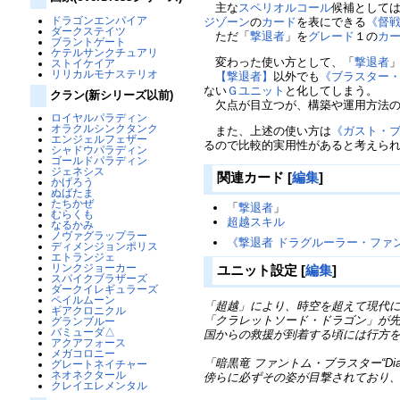
主な
スペリオルコール
候補として
ドラゴンエンパイア
ジゾーン
の
カード
を表にできる
《督戦
ダークステイツ
ただ「
撃退者
」を
グレード
１の
カ
ブラントゲート
ケテルサンクチュアリ
変わった使い方として、「
撃退者
ストイケイア
リリカルモナステリオ
【撃退者】
以外でも
《ブラスター・ダ
ない
Ｇユニット
と化してしまう。
クラン(新シリーズ以前)
欠点が目立つが、構築や運用方法の
ロイヤルパラディン
オラクルシンクタンク
また、上述の使い方は
《ガスト・
エンジェルフェザー
るので比較的実用性があると考えら
シャドウパラディン
ゴールドパラディン
ジェネシス
関連カード
[
編集
]
かげろう
ぬばたま
たちかぜ
「
撃退者
」
むらくも
超越スキル
なるかみ
ノヴァグラップラー
《撃退者 ドラグルーラー・ファ
ディメンジョンポリス
エトランジェ
リンクジョーカー
ユニット設定
[
編集
]
スパイクブラザーズ
ダークイレギュラーズ
ペイルムーン
「超越」により、時空を超えて現代
ギアクロニクル
「クラレットソード・ドラゴン」が
グランブルー
バミューダ△
国からの救援が到着する頃には行方
アクアフォース
メガコロニー
「暗黒竜 ファントム・ブラスター“D
グレートネイチャー
ネオネクタール
傍らに必ずその姿が目撃されており、
クレイエレメンタル