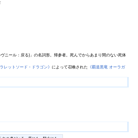
た
ir(ルヴニール：戻る)」の名詞形。帰参者。死んでからあまり間のない死体
クラレットソード・ドラゴン》
によって召喚された
《覇道黒竜 オーラガ