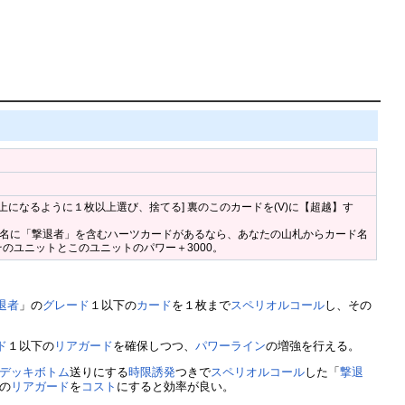
以上になるように１枚以上選び、捨てる] 裏のこのカードを(V)に【超越】す
ド名に「撃退者」を含むハーツカードがあるなら、あなたの山札からカード名
のユニットとこのユニットのパワー＋3000。
退者
」の
グレード
１以下の
カード
を１枚まで
スペリオルコール
し、その
ド
１以下の
リアガード
を確保しつつ、
パワー
ライン
の増強を行える。
デッキボトム
送りにする
時限誘発
つきで
スペリオルコール
した「
撃退
の
リアガード
を
コスト
にすると効率が良い。