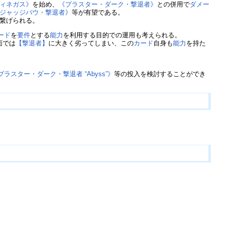
フィネガス》
を始め、
《ブラスター・ダーク・撃退者》
との併用で
ダメー
ジャッジバウ・撃退者》
等が有望である。
繋げられる。
ード
を
要件
とする
能力
を利用する目的での運用も考えられる。
面では
【撃退者】
に大きく劣ってしまい、この
カード
自身も
能力
を持た
ブラスター・ダーク・撃退者 “Abyss”》
等の投入を検討することができ
。