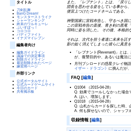
また、「レブナント」とは、「戻りし
タイトル
団長を思わせる姿をしている事から、“
刀剣乱舞
便宜上つけたコードネームである。
BanG Dream!
モンスターストライク
神聖国家に宣戦布告し、守るべき国
シャーマンキング
終末のワルキューレ
この宣戦布告の直後、青き剣の黒竜
ぶいすぽっ！
同時に姿を消した。 その後、本格的
コロコロ
バディファイト
イナズマイレブン
それは、次代を担う者達に未来を託
影の如く消えてしまった彼らに真意
編集者向け
「レブナント(Revenant)
編集ガイドライン
議論での決定事項
が、復讐目的や、あるいは魔法
削除ガイドライン
最近削除されたページ
月刊ブシロードの惑星クレイ物
練習用ページ
イザー・ドラゴン》
に挑んだが
外部リンク
FAQ
[
編集
]
公式ポータルサイト
公式カードゲームサイト
Q1004 （2015-04-28）
今日のカード
共有掲示板
Q. 効果でコールしなかった場
A. はい、増加します。
Q1018 （2015-04-28）
Q. 山札からカードを探した時
A. 何も探せないので、シャッ
収録情報
[
編集
]