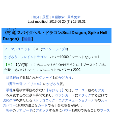
[
差分
|
履歴
|
単語検索
|
最終更新
]
Last-modified: 2016-06-20 (月) 16:38:31
ふうりゅう
《
封竜
スパイクヘル・ドラゴン/Seal Dragon, Spike Hell
Dragon》
[
編集
]
ノーマルユニット
〈3〉 (
ツインドライブ!!
)
かげろう
-
フレイムドラゴン
パワー10000 / シールドなし / ☆1
【自】
【(V)/(R)】：このユニットが《かげろう》に【ブースト】され
た時、そのバトル中、このユニットのパワー＋2000。
封竜解放
で収録された
グレード
３の
かげろう
。
《蘇生の雷 アドリエル》
の
かげろう
版。
手札
を増やす手段の少ない
【かげろう】
では、
ブースト
役の
リアガー
ド
を用意するのは少々手間であり、
ヴァンガード
に
アタック
するだけで
誘発条件
を満たせる
《ドラゴニック・エクスキューショナー》
等や
元々
のパワー
11000の適当な
カード
でも十分な場合が多い。
相手
の
リアガード
に
アタック
する為に
パワー
12000であることや
ブース