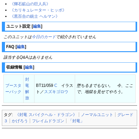
《輝石鉱山の巨人兵》
《カリキュレーター・ヒッポ》
《黒百合の銃士 ヘルマン》
ユニット設定
[
編集
]
このユニットは
今日のカード
で紹介されていません
FAQ
[
編集
]
該当するQ&Aはありません
収録情報
[
編集
]
封
ブースタ
竜
BT11/059
C
イラス
堕ちるまでもない。 今、ここ
ーパック
解
ト／
スズキゴロウ
で、地獄を見せてやろう。
放
タグ:
《封竜 スパイクヘル・ドラゴン》
ノーマルユニット
グレード
３
かげろう
フレイムドラゴン
「封竜」