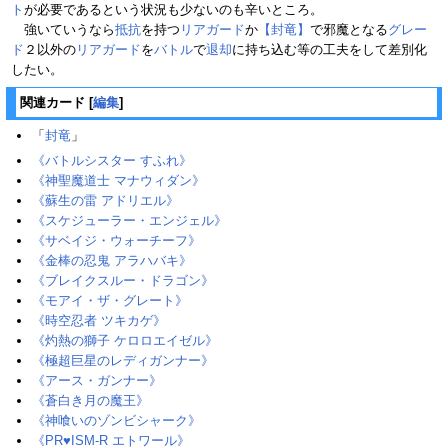
ト
が必要であるという状況も少ないのも辛いところ。
強いていうなら
抵抗
を持つ
リアガード
か
【封竜】
で邪魔となる
グレー
ド
２以外の
リアガード
を
バトル
で
退却
に持ち込む等の工夫をして差別化
したい。
関連カード
[
編集
]
「
封竜
」
《バトルシスター すふれ》
《神聖魔道士 マナウィダン》
《蘇生の雷 アドリエル》
《スケジューラー・エンジェル》
《サベイジ・ウォーチーフ》
《金棒の忍鬼 アラハバキ》
《ブレイクスルー・ドラゴン》
《モアイ・ザ・グレート》
《時空忍者 ツキカゲ》
《灼熱の獅子 ケロロエイゼル》
《極超巨星のレディガンナー》
《アース・ガンナー》
《蒼白き月の魔王》
《神喰いのゾンビシャーク》
《PR♥ISM-R エトワール》