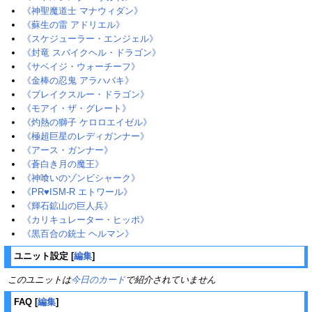
《神聖魔道士 マナウィダン》
《蘇生の雷 アドリエル》
《スケジューラー・エンジェル》
《封竜 スパイクヘル・ドラゴン》
《サベイジ・ウォーチーフ》
《金棒の忍鬼 アラハバキ》
《ブレイクスルー・ドラゴン》
《モアイ・ザ・グレート》
《灼熱の獅子 ケロロエイゼル》
《極超巨星のレディガンナー》
《アース・ガンナー》
《蒼白き月の魔王》
《神喰いのゾンビシャーク》
《PR♥ISM-R エトワール》
《輝石鉱山の巨人兵》
《カリキュレーター・ヒッポ》
《黒百合の銃士 ヘルマン》
ユニット設定
[
編集
]
このユニットは
今日のカード
で紹介されていません
FAQ
[
編集
]