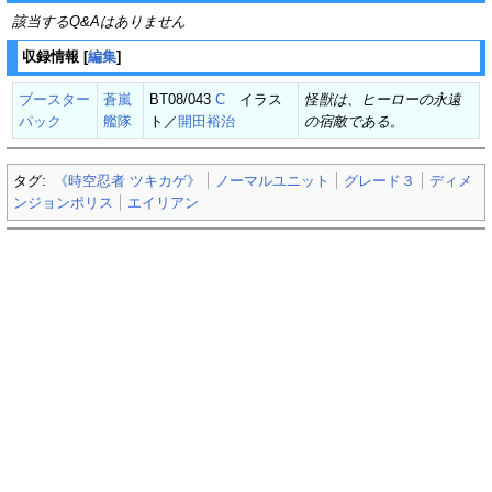
該当するQ&Aはありません
収録情報
[
編集
]
ブースター
蒼嵐
BT08/043
C
イラス
怪獣は、ヒーローの永遠
パック
艦隊
ト／
開田裕治
の宿敵である。
タグ:
《時空忍者 ツキカゲ》
ノーマルユニット
グレード３
ディメ
ンジョンポリス
エイリアン