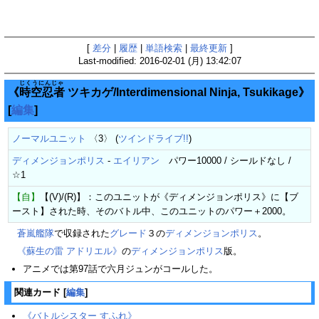
[
差分
|
履歴
|
単語検索
|
最終更新
]
Last-modified: 2016-02-01 (月) 13:42:07
じくうにんじゃ
《
時空忍者
ツキカゲ/Interdimensional Ninja, Tsukikage》
[
編集
]
ノーマルユニット
〈3〉 (
ツインドライブ!!
)
ディメンジョンポリス
-
エイリアン
パワー10000 / シールドなし /
☆1
【自】
【(V)/(R)】：このユニットが《ディメンジョンポリス》に【ブ
ースト】された時、そのバトル中、このユニットのパワー＋2000。
蒼嵐艦隊
で収録された
グレード
３の
ディメンジョンポリス
。
《蘇生の雷 アドリエル》
の
ディメンジョンポリス
版。
アニメでは第97話で六月ジュンがコールした。
関連カード
[
編集
]
《バトルシスター すふれ》