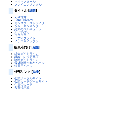
ネオネクタール
クレイエレメンタル
タイトル
[
編集
]
刀剣乱舞
BanG Dream!
モンスターストライク
シャーマンキング
終末のワルキューレ
ぶいすぽっ！
コロコロ
バディファイト
イナズマイレブン
編集者向け
[
編集
]
編集ガイドライン
議論での決定事項
削除ガイドライン
最近削除されたページ
練習用ページ
外部リンク
[
編集
]
公式ポータルサイト
公式カードゲームサイト
今日のカード
共有掲示板