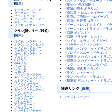
《スペクトラル・デューク・ド
[
編集
]
《双剣士 MUSASHI》
《双筆の闘士 ポラリス》
ドラゴンエンパイア
《断罪竜 クロムジェイラー・ド
ダークステイツ
ブラントゲート
《青雲の宝石騎士 ヘロイーズ》
ケテルサンクチュアリ
《責苛む根絶者 ゴヲト》
ストイケイア
《ドーントレスドミネイト・ドラゴ
リリカルモナステリオ
《ドーントレスドライブ・ドラ
クラン(新シリーズ以前)
《忍獣 チガスミ》
[
編集
]
《忍獣 ブラッディミスト》
《バイナキュラス・タイガー》
ロイヤルパラディン
《パラライズ・マドンナ》
オラクルシンクタンク
エンジェルフェザー
《封竜 スパイクヘル・ドラゴン
シャドウパラディン
《ブレイクスルー・ドラゴン》
ゴールドパラディン
《喧嘩屋 スカイハウル・ドラゴ
ジェネシス
かげろう
《喧嘩屋 スカイビート・ドラゴ
ぬばたま
《マグネット・クロコダイル》
たちかぜ
《勇躍の探索者 ケリン》
むらくも
なるかみ
《ライオン・ヒート》
ノヴァグラップラー
《ランブルガン・ドラゴン》
ディメンジョンポリス
《撃退者 デスパレート・ドラゴ
エトランジェ
リンクジョーカー
スパイクブラザーズ
関連リンク
[
編集
]
ダークイレギュラーズ
ペイルムーン
ギアクロニクル
イラストレーター
グランブルー
バミューダ△
アクアフォース
メガコロニー
グレートネイチャー