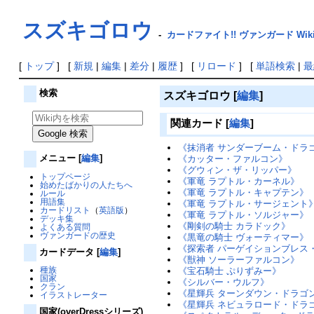
スズキゴロウ
-
カードファイト!! ヴァンガード Wik
[
トップ
] [
新規
|
編集
|
差分
|
履歴
] [
リロード
] [
単語検索
|
最
検索
スズキゴロウ
[
編集
]
関連カード
[
編集
]
《抹消者 サンダーブーム・ドラ
メニュー
[
編集
]
《カッター・ファルコン》
《グウィン・ザ・リッパー》
トップページ
《軍竜 ラプトル・カーネル》
始めたばかりの人たちへ
《軍竜 ラプトル・キャプテン》
ルール
用語集
《軍竜 ラプトル・サージェント
カードリスト
（
英語版
）
《軍竜 ラプトル・ソルジャー》
デッキ集
《剛剣の騎士 カラドック》
よくある質問
ヴァンガードの歴史
《黒竜の騎士 ヴォーティマー》
《探索者 パーゲイションブレス
カードデータ
[
編集
]
《獣神 ソーラーファルコン》
種族
《宝石騎士 ぷりずみー》
国家
《シルバー・ウルフ》
クラン
《星輝兵 ターンダウン・ドラゴ
イラストレーター
《星輝兵 ネビュラロード・ドラ
国家(overDressシリーズ)