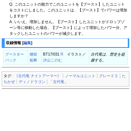
Q. このユニットの能力でこのユニットを【ブースト】したユニット
をコストにしました。このユニットは、【ブースト】でパワーは増加
しますか？
A. いいえ、増加しません。【ブースト】したユニットがドロップゾ
ーン等に移動した場合、【ブースト】によって増加したパワー分、ア
タックしたユニットのパワーが減少します。
収録情報
[
編集
]
ブースター
煉獄
BT17/031
R
イラスト／
古代竜は、歴史を超
パック
焔舞
汐山このむ
越する。
タグ:
《古代竜 ナイトアーマー》
ノーマルユニット
グレード２
た
ちかぜ
ディノドラゴン
「古代竜」