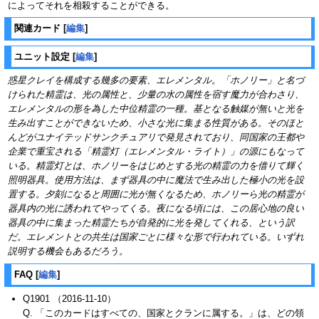
によってそれを相殺することができる。
関連カード
[
編集
]
ユニット設定
[
編集
]
惑星クレイを構成する幾多の要素、エレメンタル。「ホノリー」と名づ
けられた精霊は、光の属性と、少量の水の属性を宿す魔力が合わさり、
エレメンタルの形を為した中位精霊の一種。基となる触媒が無いと光を
生み出すことができないため、小さな光に集まる性質がある。そのほと
んどがユナイテッドサンクチュアリで発見されており、同国家の王都や
企業で重宝される「精霊灯（エレメンタル・ライト）」の源にもなって
いる。精霊灯とは、ホノリーをはじめとする光の精霊の力を借りて輝く
照明器具。使用方法は、まず器具の中に魔法で生み出した極小の光を設
置する。夕刻になると周囲に光が無くなるため、ホノリーら光の精霊が
器具内の光に誘われてやってくる。夜になる頃には、この居心地の良い
器具の中に集まった精霊たちが自発的に光を発してくれる、という訳
だ。エレメントとの共生は国家ごとに様々な形で行われている。いずれ
説明する機会もあるだろう。
FAQ
[
編集
]
Q1901 （2016-11-10）
Q. 「このカードはすべての、国家とクランに属する。」は、どの領