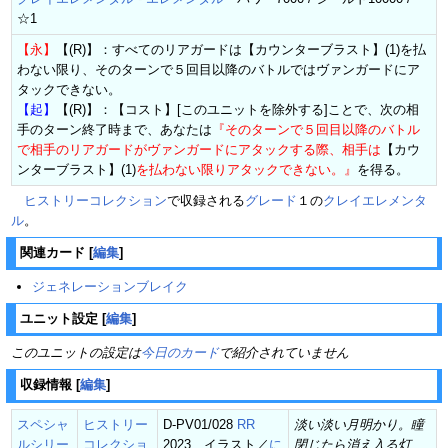
☆1
【永】
【(R)】：すべてのリアガードは【カウンターブラスト】(1)を払
わない限り、そのターンで５回目以降のバトルではヴァンガードにア
タックできない。
【起】
【(R)】：【コスト】[このユニットを除外する]ことで、次の相
手のターン終了時まで、あなたは
『そのターンで５回目以降のバトル
で相手のリアガードがヴァンガードにアタックする際、相手は
【カウ
ンターブラスト】(1)
を払わない限りアタックできない。』
を得る。
ヒストリーコレクション
で収録される
グレード
１の
クレイエレメンタ
ル
。
関連カード
[
編集
]
ジェネレーションブレイク
ユニット設定
[
編集
]
このユニットの設定は
今日のカード
で紹介されていません
収録情報
[
編集
]
スペシャ
ヒストリー
D-PV01/028
RR
淡い淡い月明かり。瞳
ルシリー
コレクショ
2023 イラスト／
に
閉じたら消え入る灯