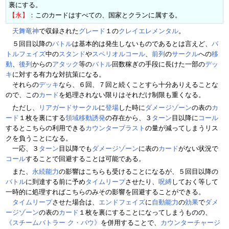
裏にする。
【永】
：このカードはすべての、国家とクランに属する。
天舞竜神
で収録された
グレード
１の
クレイエレメンタル
。
５回目以降の
バトル
は基本的は発生しないものであるとは言えど、
バ
トルフェイズ
中の
スタンド
や
スペリオルコール
、
前列
の
サークル
への
移
動
、
後列
からの
アタック
等の
バトル
回数稼ぎの手段に長けた一部の
デッ
キ
に対する有力な対抗策になる。
それらの
デッキ
なら、６回、７回と続くことすら十分ありえることな
ので、この
カード
を処理されない限りはそれだけ制限も重くなる。
ただし、
リアガードサークル
に
登場
した時に
ダメージゾーン
の表の
カ
ード
１枚を裏にする
領域移動誘発
の存在から、３
ターン
目以降に
コール
するとこちらの利用できる
カウンターブラスト
の量が減ってしまうリス
クを負うことになる。
一応、３
ターン
目以降でも
ダメージゾーン
に表の
カード
がない状況で
コール
することで回避することは可能である。
また、
永続能力
の影響はこちらも受けることになるが、５回目以降の
バトル
に到達する前に予め
タイムリープ
させたり、
呪縛
しておく等して
一時的に処理すればこちらのみその影響を回避することができる。
タイムリープ
させた場合は、
エンドフェイズ
に
自動能力
の
効果
で
ダメ
ージゾーン
の表の
カード
１枚を裏にすることになってしまうものの、
《スチームバトラー ク・バウ》
を併用することで、
カウンターチャージ