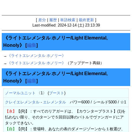
[
差分
|
履歴
|
単語検索
|
最終更新
]
Last-modified: 2024-12-14 (土) 23:13:39
《ライトエレメンタル ホノリー/Light Elemental,
Honoly》
[
編集
]
→
《ライトエレメンタル ホノリー》
→
《ライトエレメンタル ホノリー》
（アップデート再録）
《ライトエレメンタル ホノリー/Light Elemental,
Honoly》
[
編集
]
ノーマルユニット
〈1〉 (
ブースト
)
クレイエレメンタル
-
エレメンタル
パワー6000 / シールド5000 / ☆1
【永】
【(R)】：すべてのリアガードは、【カウンターブラスト】(1)を
払わない限り、そのターンで５回目以降のバトルでヴァンガードにア
タックできない。
【自】
【(R)】：登場時、あなたの表のダメージゾーンから１枚選び、