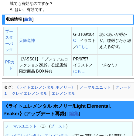
域でも有効なのですか？
A. はい、有効です。
収録情報
[
編集
]
ブー
G-BT09/104
淡い淡い月明か
スタ
天舞竜神
C
イラスト
り。瞳閉じたら消
ーパ
／
にもし
え入る灯火。
ック
【V-SS01】「プレミアムコ
PR/0757
PRカ
レクション2019」公認店舗
イラスト／
（※なし）
ード
限定商品 BOX特典
にもし
タグ:
《ライトエレメンタル ホノリー》
ノーマルユニット
グレード
１
クレイエレメンタル
エレメンタル
《ライトエレメンタル ホノリー/Light Elemental,
Peaker》(アップデート再録)
[
編集
]
ノーマルユニット
〈1〉 (
ブースト
)
クレイエレメンタル
-
エレメンタル
パワー7000 / シールド10000 /