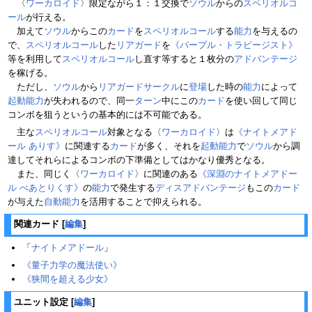
〈
ワーカロイド
〉限定ながら１：１交換で
ソウル
からの
スペリオルコ
ール
が行える。
加えて
ソウル
からこの
カード
を
スペリオルコール
する
能力
を与えるの
で、
スペリオルコール
した
リアガード
を
《パープル・トラピージスト》
等を利用して
スペリオルコール
し直す等すると１枚分の
アドバンテージ
を稼げる。
ただし、
ソウル
から
リアガードサークル
に
登場
した時の
能力
によって
起動能力
が失われるので、同一
ターン
中にこの
カード
を使い回して同じ
コンボを狙うというの基本的には不可能である。
主な
スペリオルコール
対象となる〈
ワーカロイド
〉は
《ナイトメアド
ール ありす》
に関連する
カード
が多く、それを
起動能力
で
ソウル
から調
達してそれらによるコンボの下準備としてはかなり優秀となる。
また、同じく〈
ワーカロイド
〉に関連のある
《深淵のナイトメアドー
ル べあとりくす》
の
能力
で発生する
ディスアドバンテージ
もこの
カード
が与えた
自動能力
を活用することで抑えられる。
関連カード
[
編集
]
「
ナイトメアドール
」
《量子力学の魔法使い》
《狭間を超える少女》
ユニット設定
[
編集
]