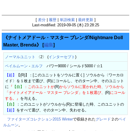
[
差分
|
履歴
|
単語検索
|
最終更新
]
Last-modified: 2019-09-05 (木) 23:28:25
《ナイトメアドール・マスター ブレンダ/Nightmare Doll
Master, Brenda》
[
編集
]
ノーマルユニット
〈2〉 (
インターセプト
)
ペイルムーン
-
エルフ
パワー9000 / シールド5000 / ☆1
【起】
【(R)】：[このユニットをソウルに置く] ソウルから〈ワーカロ
イド〉を１枚まで選び、(R)にコールし、そのターン中、そのユニット
に
『
【自】
：このユニットが
(R)
からソウルに置かれた時、ソウルから
「ナイトメイアドール・マスター ブレンダ」を１枚選び、
(R)
にコール
する。』
を与える。
【自】
：このユニットがソウルから(R)に登場した時、このユニットの
【起】
をすべて選び、そのターン中、失わせる。
ファイターズコレクション2015 Winter
で収録された
グレード
２の
ペイ
ルムーン
。