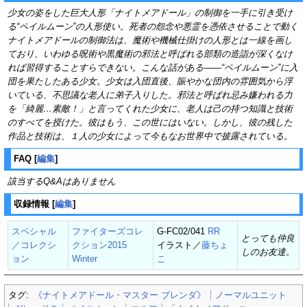
少女の姿をした巨大人形「ナイトメアドール」の制御を一手に引き受け
る“ペイルムーン”の人形使い。死者の怨念や悪霊を憑依させることで動く
ナイトメアドールの制御法は、魔術や機械仕掛けの人形とは一線を画し
ており、いわゆる呪術や黒魔術の邪法と呼ばれる部類の造詣が深くなけ
れば習得することすらできない。こんな話がある――“ペイルムーン”に入
団を果たしたある少女。少女は入団直後、賑やかな団内の雰囲気から浮
いている、不思議な老人に弟子入りした。邪法と呼ばれ忌み嫌われる力
を「綺麗…素敵！」と言ってくれた少女に、老人は己の持つ知識と技術
のすべてを授けた。彼はもう、この世にはいない。しかし、彼の残した
作品と技術は、１人の少女によって今もなお世界中で披露されている。
FAQ
[
編集
]
該当するQ&Aはありません
収録情報
[
編集
]
スペシャル
ファイターズコレ
G-FC02/041
RR
とっても仲良
／コレクシ
クション2015
イラスト／
藤ちょ
しのお友達。
ョン
Winter
こ
タグ:
《ナイトメアドール・マスター ブレンダ》
ノーマルユニット