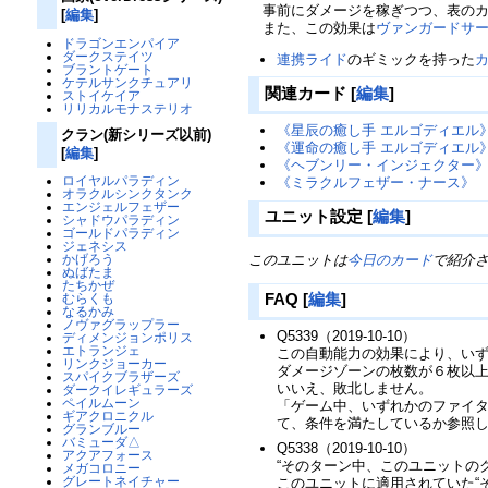
事前にダメージを稼ぎつつ、表のカ
[
編集
]
また、この効果は
ヴァンガードサ
ドラゴンエンパイア
ダークステイツ
連携ライド
のギミックを持った
ブラントゲート
ケテルサンクチュアリ
関連カード
[
編集
]
ストイケイア
リリカルモナステリオ
《星辰の癒し手 エルゴディエル
クラン(新シリーズ以前)
《運命の癒し手 エルゴディエル
[
編集
]
《ヘブンリー・インジェクター
ロイヤルパラディン
《ミラクルフェザー・ナース》
オラクルシンクタンク
エンジェルフェザー
ユニット設定
[
編集
]
シャドウパラディン
ゴールドパラディン
ジェネシス
このユニットは
今日のカード
で紹介
かげろう
ぬばたま
たちかぜ
FAQ
[
編集
]
むらくも
なるかみ
ノヴァグラップラー
Q5339（2019-10-10）
ディメンジョンポリス
エトランジェ
この自動能力の効果により、い
リンクジョーカー
ダメージゾーンの枚数が６枚以
スパイクブラザーズ
いいえ、敗北しません。
ダークイレギュラーズ
ペイルムーン
「ゲーム中、いずれかのファイ
ギアクロニクル
て、条件を満たしているか参照
グランブルー
バミューダ△
Q5338（2019-10-10）
アクアフォース
“そのターン中、このユニットのク
メガコロニー
グレートネイチャー
このユニットに適用されていた“そ