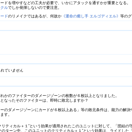
ードを増やすなどの工夫が必要で、いかにアタックを通すかが重要となる。
ークル
でしか発揮しないので要注意。
カード
のリメイクではあるが、何故か
《運命の癒し手 エルゴディエル》
等のグ
》
》
》
されていません
ずれかのファイターのダメージゾーンの枚数が６枚以上となりました。
上となったそのファイターは、即時に敗北しますか？
ターのダメージゾーンにカードが６枚以上ある」等の敗北条件は、能力の解決
します。
リティカル＋１”という効果が適用されたこのユニットに対して、「団結の守護天使
のターン中、このユニットのクリティカル＋１”という効果は、ライドした「団結の