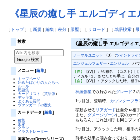
《星辰の癒し手 エルゴディエ
[
トップ
] [
新規
|
編集
|
差分
|
履歴
] [
リロード
] [
単語検索
|
最
コスモヒーラー
検索
《
星辰の癒し手
エルゴディエ
ノーマルユニット
〈3〉 (
ツインドライブ
エンジェルフェザー
-
エンジェル
パワー1
メニュー
[
編集
]
【自】
【(V)】：登場時、【コスト】
ティカル+１。あなたと相手は、自分
トップページ
【自】
【(V)】：アタックした時、相手
始めたばかりの人たちへ
ルール
用語集
神羅創星
で収録された
グレード
３
カードリスト
（
英語版
）
デッキ集
1つ目は、登場時、
カウンターブラ
よくある質問
ヴァンガードの歴史
移動させる
リアガード
は自分や相
カードデータ
[
編集
]
また、
ダメージゾーン
に表のカー
もちろん、これは相手も同じプレイ
種族
国家
クラン
2つ目は、アタックした時、相手の
イラストレーター
前半の効果と噛み合っており、最低で
国家(overDressシリーズ)