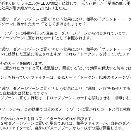
天使 ザラキエル(V-EB03/001)」に対して、元々存在した「星辰の癒し手 エ
の効果が引き継がれることはありません。
で選び、ダメージゾーンに置く”という効果により、相手の「プラント・トー
ジゾーンに置かれたカード”として参照されますか？
メージゾーンに移動を行った直後に、ダメージゾーンから消去されています。
ダメージゾーンに置かれたカード”として参照されます。
で選び、ダメージゾーンに置く”という効果により、相手の「プラント・トー
ーンに移動した直後に消去されますが、それら「トークン」を持っていたファ
以外のカードを回復します。
ンに置かれたカードと同じ枚数選び、回復する”という効果を解決する時点で
クン」を持っていたファイターは、疑似カード「トークン」以外のダメージゾ
で選び、ダメージゾーンに置く”という効果により、“退却した時”を条件とす
する自動能力は発動しますか？
ージゾーンに置く」行動は、ドロップゾーンにカードを移動させる「退却する
ジゾーンから、この効果で自分のダメージゾーンに置かれたカードと同じ枚数
に置かれたカードを持つファイターそれぞれが選びます。
を２枚ダメージゾーンに置いた場合であれば、相手ファイターが、自身のダメ
互いのファイターが、自身のダメージゾーンから１枚ずつ選び回復します。