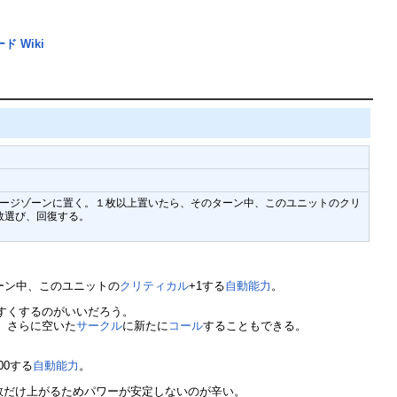
 Wiki
ダメージゾーンに置く。１枚以上置いたら、そのターン中、このユニットのクリ
数選び、回復する。
ーン中、このユニットの
クリティカル
+1する
自動能力
。
すくするのがいいだろう。
、さらに空いた
サークル
に新たに
コール
することもできる。
00する
自動能力
。
数だけ上がるためパワーが安定しないのが辛い。