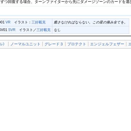
枚ずつ回復する場合、ターンファイターから先にダメージゾーンのカードを選
001
VR
イラスト：
三好載克
癒さなければならない。この星の痛み全てを。
/SV01
SVR
イラスト／
三好載克
なし
ル》
ノーマルユニット
グレード３
プロテクト
エンジェルフェザー