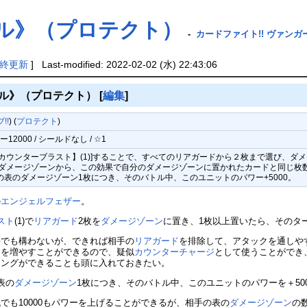
ル》（プロテクト）
-
カードファイト!! ヴァンガード
終更新
] Last-modified: 2022-02-02 (水) 22:43:06
ル》（プロテクト）
[
編集
]
!!
) (
プロテクト
)
2000 / シールドなし / ☆1
[【カウンターブラスト】(1)]することで、すべてのリアガードから２枚まで選び、
のダメージゾーンから、この効果で自分のダメージゾーンに置かれたカードと同じ枚
の表のダメージゾーン1枚につき、そのバトル中、このユニットのパワー+5000。
の
エンジェルフェザー
。
スト
(1)で
リアガード
2枚を
ダメージゾーン
に置き、1枚以上置いたら、そのタ
手でも構わないが、できれば相手の
リアガード
を排除して、アタックを通しや
ドを増やすことができるので、疑似
カウンターチャージ
として使うことができ
ングができることも頭に入れておきたい。
表の
ダメージゾーン
1枚につき、そのバトル中、このユニットのパワーを＋50
も10000もパワーを上げることができるが、相手の表の
ダメージゾーン
の