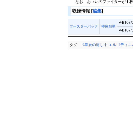
なお、お互いのファイターが１
収録情報
[
編集
]
V-BT07/
ブースターパック
神羅創星
V-BT07
タグ:
《星辰の癒し手 エルゴディエ