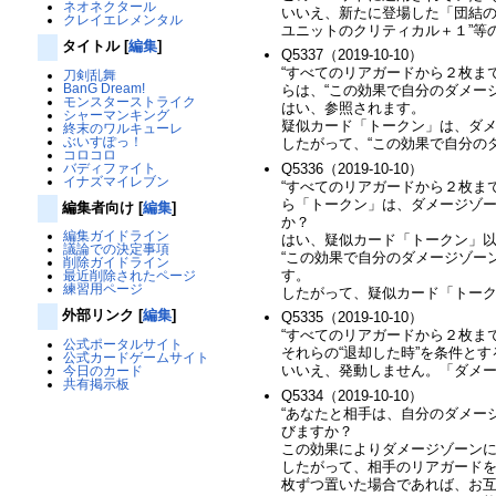
ネオネクタール
いいえ、新たに登場した「団結の守護
クレイエレメンタル
ユニットのクリティカル＋１”等
タイトル
[
編集
]
Q5337（2019-10-10）
“すべてのリアガードから２枚ま
刀剣乱舞
BanG Dream!
らは、“この効果で自分のダメー
モンスターストライク
はい、参照されます。
シャーマンキング
疑似カード「トークン」は、ダ
終末のワルキューレ
ぶいすぽっ！
したがって、“この効果で自分の
コロコロ
バディファイト
Q5336（2019-10-10）
イナズマイレブン
“すべてのリアガードから２枚ま
ら「トークン」は、ダメージゾ
編集者向け
[
編集
]
か？
編集ガイドライン
はい、疑似カード「トークン」
議論での決定事項
“この効果で自分のダメージゾー
削除ガイドライン
す。
最近削除されたページ
練習用ページ
したがって、疑似カード「トー
外部リンク
[
編集
]
Q5335（2019-10-10）
“すべてのリアガードから２枚ま
公式ポータルサイト
それらの“退却した時”を条件と
公式カードゲームサイト
いいえ、発動しません。「ダメ
今日のカード
共有掲示板
Q5334（2019-10-10）
“あなたと相手は、自分のダメー
びますか？
この効果によりダメージゾーン
したがって、相手のリアガード
枚ずつ置いた場合であれば、お