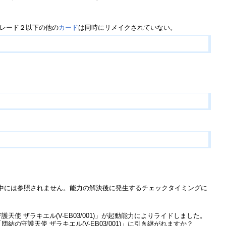
レード２以下の他の
カード
は同時にリメイクされていない。
中には参照されません。能力の解決後に発生するチェックタイミングに
 ザラキエル(V-EB03/001)」が起動能力によりライドしました。
守護天使 ザラキエル(V-EB03/001)」に引き継がれますか？