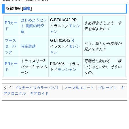
収録情報
[
編集
]
はじめようセッ
G-BT01/042 PR
PRカー
さあ行きましょう、未
ト 覚醒の時空
イラスト／
モレシ
ド
来を探す旅に！
竜
ャン
ブース
G-BT01/042
R
どう、新しい可能性が
ターパ
時空超越
イラスト／
モレシ
見えてきた？
ック
ャン
トライスリー3
可能性に賭ける……嫌
PRカー
PR/0508 イラス
パックキャンペ
いじゃないわ、そうい
ド
ト／
モレシャン
ーン
うの。
タグ:
《スチームスカラー ジジ》
ノーマルユニット
グレード１
ギ
アクロニクル
ギアロイド