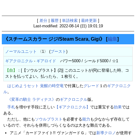
[
差分
|
履歴
|
単語検索
|
最終更新
]
Last-modified: 2022-08-14 (日) 19:01:19
《スチームスカラー ジジ/Steam Scara, Gigi》
[
編集
]
ノーマルユニット
〈1〉 (
ブースト
)
ギアクロニクル
-
ギアロイド
パワー5000 / シールド5000 / ☆1
【自】
：[【ソウルブラスト】(2)] このユニットが(R)に登場した時、コ
ストを払ってよい。払ったら、１枚引く。
はじめようセット 覚醒の時空竜
で付属した
グレード
１の
ギアクロニク
ル
。
《変革の騎士 ラディナス》
の
ギアクロニクル
版。
手札
を増やす手段に乏しい
【ギアクロニクル】
では重宝する
効果
では
ある。
ただし、他にも
ソウルブラスト
を必要する
能力
も少なからず存在して
いるので、それらを併用しづらくなるのは大きな難点である。
アニメ「カードファイト!! ヴァンガードＧ」では
新導クロノ
が使用す