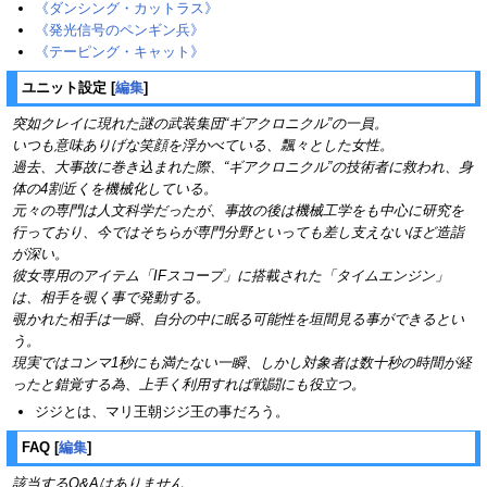
《ダンシング・カットラス》
《発光信号のペンギン兵》
《テーピング・キャット》
ユニット設定
[
編集
]
突如クレイに現れた謎の武装集団“ギアクロニクル”の一員。
いつも意味ありげな笑顔を浮かべている、飄々とした女性。
過去、大事故に巻き込まれた際、“ギアクロニクル”の技術者に救われ、身
体の4割近くを機械化している。
元々の専門は人文科学だったが、事故の後は機械工学をも中心に研究を
行っており、今ではそちらが専門分野といっても差し支えないほど造詣
が深い。
彼女専用のアイテム「IFスコープ」に搭載された「タイムエンジン」
は、相手を覗く事で発動する。
覗かれた相手は一瞬、自分の中に眠る可能性を垣間見る事ができるとい
う。
現実ではコンマ1秒にも満たない一瞬、しかし対象者は数十秒の時間が経
ったと錯覚する為、上手く利用すれば戦闘にも役立つ。
ジジとは、マリ王朝ジジ王の事だろう。
FAQ
[
編集
]
該当するQ&Aはありません