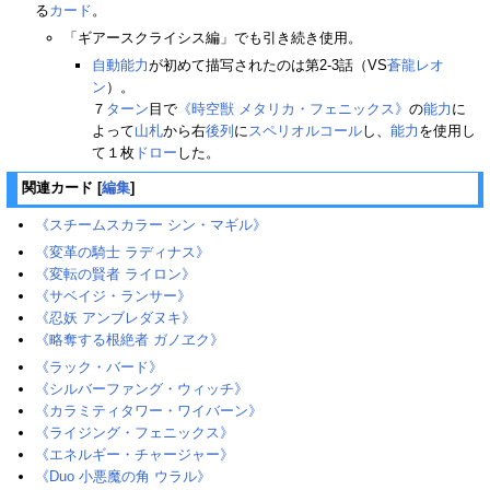
る
カード
。
「ギアースクライシス編」でも引き続き使用。
自動能力
が初めて描写されたのは第2-3話（VS
蒼龍レオ
ン
）。
７
ターン
目で
《時空獣 メタリカ・フェニックス》
の
能力
に
よって
山札
から右
後列
に
スペリオルコール
し、
能力
を使用し
て１枚
ドロー
した。
関連カード
[
編集
]
《スチームスカラー シン・マギル》
《変革の騎士 ラディナス》
《変転の賢者 ライロン》
《サベイジ・ランサー》
《忍妖 アンブレダヌキ》
《略奪する根絶者 ガノヱク》
《ラック・バード》
《シルバーファング・ウィッチ》
《カラミティタワー・ワイバーン》
《ライジング・フェニックス》
《エネルギー・チャージャー》
《Duo 小悪魔の角 ウラル》