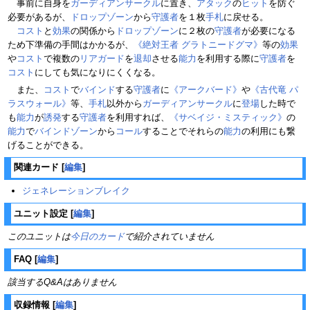
事前に自身を
ガーディアンサークル
に置き、
アタック
の
ヒット
を防ぐ
必要があるが、
ドロップゾーン
から
守護者
を１枚
手札
に戻せる。
コスト
と
効果
の関係から
ドロップゾーン
に２枚の
守護者
が必要になる
ため下準備の手間はかかるが、
《絶対王者 グラトニードグマ》
等の
効果
や
コスト
で複数の
リアガード
を
退却
させる
能力
を利用する際に
守護者
を
コスト
にしても気になりにくくなる。
また、
コスト
で
バインド
する
守護者
に
《アークバード》
や
《古代竜 パ
ラスウォール》
等、
手札
以外から
ガーディアンサークル
に
登場
した時で
も
能力
が
誘発
する
守護者
を利用すれば、
《サベイジ・ミスティック》
の
能力
で
バインドゾーン
から
コール
することでそれらの
能力
の利用にも繋
げることができる。
関連カード
[
編集
]
ジェネレーションブレイク
ユニット設定
[
編集
]
このユニットは
今日のカード
で紹介されていません
FAQ
[
編集
]
該当するQ&Aはありません
収録情報
[
編集
]