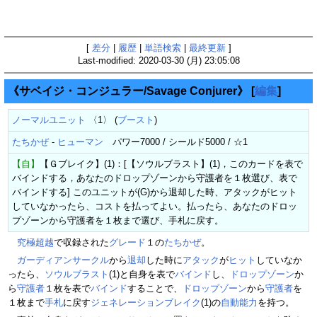
[
差分
|
履歴
|
単語検索
|
最終更新
]
Last-modified: 2020-03-30 (月) 23:05:08
《サベイジ・コンジュラー/Savage Conjurer》
[
編集
]
ノーマルユニット
〈1〉 (
ブースト
)
たちかぜ
-
ヒューマン
パワー7000 / シールド5000 / ☆1
【自】
【Ｇブレイク】(1)：[【ソウルブラスト】(1)，このカードを表で
バインドする，あなたのドロップゾーンから守護者を１枚選び、表で
バインドする] このユニットが(G)から退却した時、アタックがヒット
していなかったら、コストを払ってよい。払ったら、あなたのドロッ
プゾーンから守護者を１枚まで選び、手札に戻す。
究極超越
で収録された
グレード
１の
たちかぜ
。
ガーディアンサークル
から
退却
した時に
アタック
が
ヒット
していなか
ったら、
ソウルブラスト
(1)と自身を表で
バインド
し、
ドロップゾーン
か
ら
守護者
１枚を表で
バインド
することで、
ドロップゾーン
から
守護者
を
１枚まで
手札
に戻す
ジェネレーションブレイク
(1)の
自動能力
を持つ。