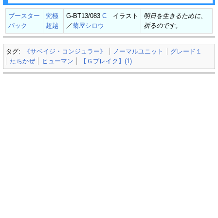
ブースター
究極
G-BT13/083
C
イラスト
明日を生きるために、
パック
超越
／
菊屋シロウ
祈るのです。
タグ:
《サベイジ・コンジュラー》
ノーマルユニット
グレード１
たちかぜ
ヒューマン
【Ｇブレイク】(1)