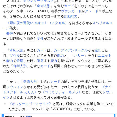
２つ目は、
カウンターブラスト
(1)、手札を１枚捨てることで、ソウル
からそれぞれ別名の「
奇術人形
」を含む
カード
を２枚までをコールし、
そのターン中、パワー＋5000。相手の
ヴァンガード
が
グレード
３以上な
ら、２枚のかわりに４枚までコールする
起動能力
。
《銀の茨の竜使い ルキエ》（アクセル）
を彷彿とさせる
スペリオルコ
ール
能力。
要件
を満たされてない状況では２枚までしかコールできないが、６タ
ーン目以降なら自然と
要件
が満たされて４枚までコールできるようにな
る。
「
奇術人形
」を含む
カード
は、
ガーディアンサークル
から
退却
した
時、
ソウル
に置くことができる共通
能力
と、「
ハリー
」を含む
ユニット
の
能力
で
登場
した時に
誘発
する
能力
を持つので、ソウルとして溜め込ま
れた「
奇術人形
」を含む
カード
を展開に合わせてコールさせるのが基本
となるだろう。
しかし、「
奇術人形
」を含む
カード
の能力を再び発揮させるには、一
度
ソウルイン
させる必要があるため、それらの２枚目を使うか、
《ナイ
トメアドール えりん》
や
《コミカリティ・キメラ》
など、任意で
ソウル
イン
させるよう工夫を考えておく必要がある。
《オルターエゴ・メサイア》
と同様、収録パックの表紙を飾っている
ためか、カードナンバーが「V-BT09/001」になっている。