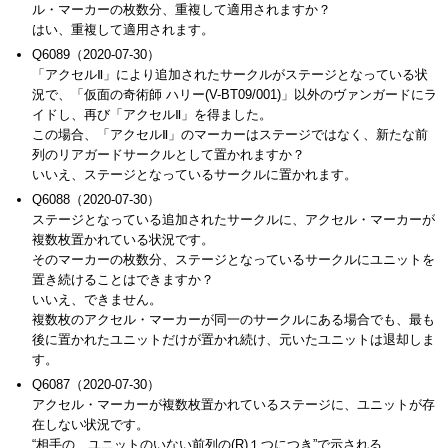
ル・マーカーの枚数分、重複して適用されますか？
はい、重複して適用されます。
Q6089（2020-07-30）
「アクセルⅡ」により追加されたサークルがステージとなっている状
況で、「仮面の奇術師 ハリー(V-BT09/001)」以外のヴァンガードにラ
イドし、再び「アクセルⅡ」を得ました。
この場合、「アクセルⅡ」のマーカーはステージではなく、新たな前
列のリアガードサークルとして置かれますか？
いいえ、ステージとなっているサークルに置かれます。
Q6088（2020-07-30）
ステージとなっている追加されたサークルに、アクセル・マーカーが
複数枚置かれている状況です。
そのマーカーの枚数分、ステージとなっているサークルにユニットを
置き続けることはできますか？
いいえ、できません。
複数枚のアクセル・マーカーが同一のサークルにある場合でも、最も
後に置かれたユニットだけが置かれ続け、元いたユニットは退却しま
す。
Q6087（2020-07-30）
アクセル・マーカーが複数枚置かれているステージに、ユニットが存
在しない状況です。
“相手の、ユニットのいない前列の(R)１つにつき”で示される、