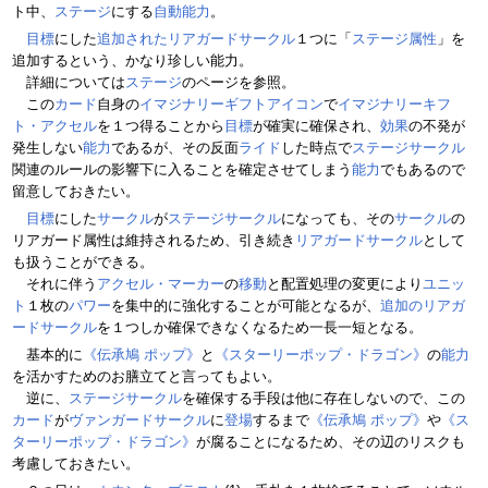
ト中、
ステージ
にする
自動能力
。
目標
にした
追加されたリアガードサークル
１つに「
ステージ属性
」を
追加するという、かなり珍しい能力。
詳細については
ステージ
のページを参照。
この
カード
自身の
イマジナリーギフトアイコン
で
イマジナリーキフ
ト・アクセル
を１つ得ることから
目標
が確実に確保され、
効果
の不発が
発生しない
能力
であるが、その反面
ライド
した時点で
ステージサークル
関連のルールの影響下に入ることを確定させてしまう
能力
でもあるので
留意しておきたい。
目標
にした
サークル
が
ステージサークル
になっても、その
サークル
の
リアガード属性は維持されるため、引き続き
リアガードサークル
として
も扱うことができる。
それに伴う
アクセル・マーカー
の
移動
と配置処理の変更により
ユニッ
ト
１枚の
パワー
を集中的に強化することが可能となるが、
追加のリアガ
ードサークル
を１つしか確保できなくなるため一長一短となる。
基本的に
《伝承鳩 ポップ》
と
《スターリーポップ・ドラゴン》
の
能力
を活かすためのお膳立てと言ってもよい。
逆に、
ステージサークル
を確保する手段は他に存在しないので、この
カード
が
ヴァンガードサークル
に
登場
するまで
《伝承鳩 ポップ》
や
《ス
ターリーポップ・ドラゴン》
が腐ることになるため、その辺のリスクも
考慮しておきたい。