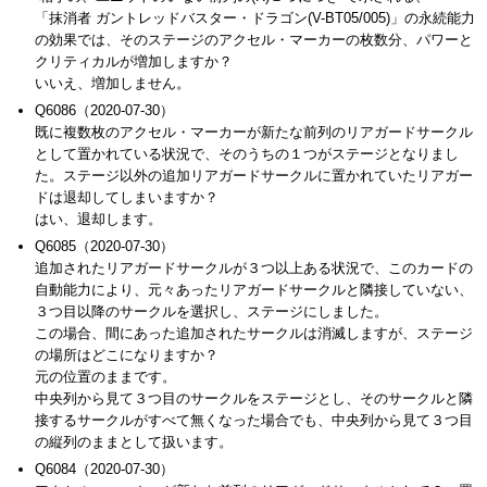
「抹消者 ガントレッドバスター・ドラゴン(V-BT05/005)」の永続能力
の効果では、そのステージのアクセル・マーカーの枚数分、パワーと
クリティカルが増加しますか？
いいえ、増加しません。
Q6086（2020-07-30）
既に複数枚のアクセル・マーカーが新たな前列のリアガードサークル
として置かれている状況で、そのうちの１つがステージとなりまし
た。ステージ以外の追加リアガードサークルに置かれていたリアガー
ドは退却してしまいますか？
はい、退却します。
Q6085（2020-07-30）
追加されたリアガードサークルが３つ以上ある状況で、このカードの
自動能力により、元々あったリアガードサークルと隣接していない、
３つ目以降のサークルを選択し、ステージにしました。
この場合、間にあった追加されたサークルは消滅しますが、ステージ
の場所はどこになりますか？
元の位置のままです。
中央列から見て３つ目のサークルをステージとし、そのサークルと隣
接するサークルがすべて無くなった場合でも、中央列から見て３つ目
の縦列のままとして扱います。
Q6084（2020-07-30）