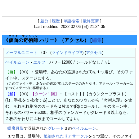
[
差分
|
履歴
|
単語検索
|
最終更新
]
Last-modified: 2022-02-06 (日) 21:24:35
マスク・マジシャン
《
仮面の奇術師
ハリー》（アクセル）
[
編集
]
ノーマルユニット
〈3〉 (
ツインドライブ!!
) (
アクセル
)
ペイルムーン
-
エルフ
パワー12000 / シールドなし / ☆1
【自】
【(V)】：登場時、あなたの追加された(R)を１つ選び、そのファ
イト中、ステージにする。
（このファイト中、あなたの追加(R)はステージのみとなり、アクセル・マーカーは
すべてステージに移動する）
【起】
【(V)】
【ターン１回】
：【コスト】[【カウンターブラスト】
(1)，手札を１枚捨てる]ことで、あなたのソウルから「奇術人形」を含
む、それぞれ別名のカードを２枚まで(R)にコールし、そのターン中、
それらのパワー＋5000。相手のヴァンガードがグレード３以上なら、
２枚のかわりに４枚までコールしてよい。
蝶魔月影
で収録された
グレード
３の
ペイルムーン
。
１つ目は、登場時、
追加されたリアサークル
を１つ選び、そのファイ