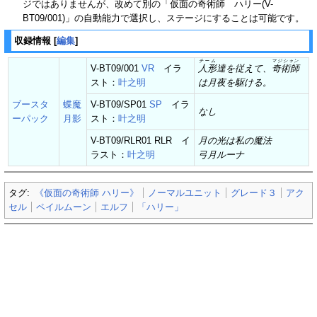
ジではありませんが、改めて別の「仮面の奇術師 ハリー(V-
BT09/001)」の自動能力で選択し、ステージにすることは可能です。
収録情報
[
編集
]
チーム
マジシャン
V-BT09/001
VR
イラ
人形
達を従えて、
奇術師
スト：
叶之明
は月夜を駆ける。
ブースタ
蝶魔
V-BT09/SP01
SP
イラ
なし
ーパック
月影
スト：
叶之明
V-BT09/RLR01 RLR イ
月の光は私の魔法
ラスト：
叶之明
弓月ルーナ
タグ:
《仮面の奇術師 ハリー》
ノーマルユニット
グレード３
アク
セル
ペイルムーン
エルフ
「ハリー」