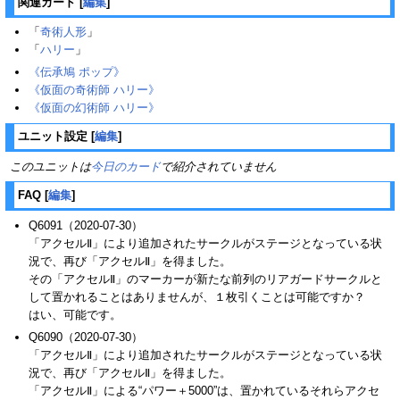
関連カード
[
編集
]
「
奇術人形
」
「
ハリー
」
《伝承鳩 ポップ》
《仮面の奇術師 ハリー》
《仮面の幻術師 ハリー》
ユニット設定
[
編集
]
このユニットは
今日のカード
で紹介されていません
FAQ
[
編集
]
Q6091（2020-07-30）
「アクセルⅡ」により追加されたサークルがステージとなっている状
況で、再び「アクセルⅡ」を得ました。
その「アクセルⅡ」のマーカーが新たな前列のリアガードサークルと
して置かれることはありませんが、１枚引くことは可能ですか？
はい、可能です。
Q6090（2020-07-30）
「アクセルⅡ」により追加されたサークルがステージとなっている状
況で、再び「アクセルⅡ」を得ました。
「アクセルⅡ」による“パワー＋5000”は、置かれているそれらアクセ