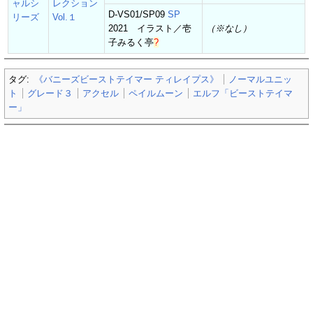
ャルシ
レクション
D-VS01/SP09
SP
リーズ
Vol.１
2021 イラスト／
壱
（※なし）
子みるく亭
?
タグ:
《バニーズビーストテイマー ティレイプス》
ノーマルユニッ
ト
グレード３
アクセル
ペイルムーン
エルフ「ビーストテイマ
ー」