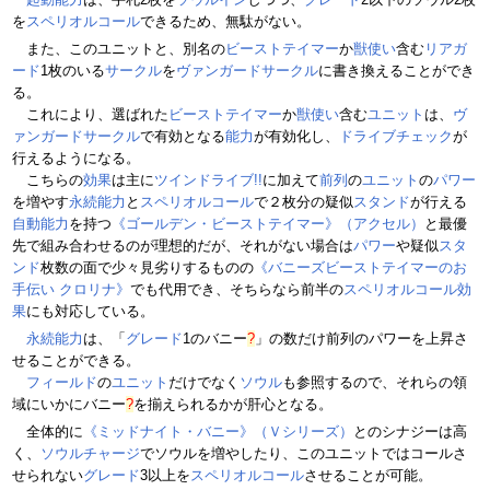
を
スペリオルコール
できるため、無駄がない。
また、このユニットと、別名の
ビーストテイマー
か
獣使い
含む
リアガ
ード
1枚のいる
サークル
を
ヴァンガードサークル
に書き換えることができ
る。
これにより、選ばれた
ビーストテイマー
か
獣使い
含む
ユニット
は、
ヴ
ァンガードサークル
で有効となる
能力
が有効化し、
ドライブチェック
が
行えるようになる。
こちらの
効果
は主に
ツインドライブ!!
に加えて
前列
の
ユニット
の
パワー
を増やす
永続能力
と
スペリオルコール
で２枚分の疑似
スタンド
が行える
自動能力
を持つ
《ゴールデン・ビーストテイマー》（アクセル）
と最優
先で組み合わせるのが理想的だが、それがない場合は
パワー
や疑似
スタ
ンド
枚数の面で少々見劣りするものの
《バニーズビーストテイマーのお
手伝い クロリナ》
でも代用でき、そちらなら前半の
スペリオルコール
効
果
にも対応している。
永続能力
は、「
グレード
1の
バニー
?
」の数だけ前列のパワーを上昇さ
せることができる。
フィールド
の
ユニット
だけでなく
ソウル
も参照するので、それらの領
域にいかに
バニー
?
を揃えられるかが肝心となる。
全体的に
《ミッドナイト・バニー》（Ｖシリーズ）
とのシナジーは高
く、
ソウルチャージ
でソウルを増やしたり、このユニットではコールさ
せられない
グレード
3以上を
スペリオルコール
させることが可能。