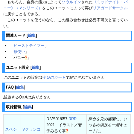
もちろん、自身の能力によって
ソウルイン
された
《ミッドナイト・バ
ニー》（Ｖシリーズ）
をこのユニットによって再び
リアガードサークル
に戻すこともできる。
このユニットを使うのなら、この組み合わせは必要不可欠と言ってい
い。
関連カード
[
編集
]
「
ビーストテイマー
」
「
獣使い
」
「
バニー
?
」
ユニット設定
[
編集
]
このユニットの設定は
今日のカード
で紹介されていません
FAQ
[
編集
]
該当するQ&Aはありません
収録情報
[
編集
]
D-VS01/057
RRR
舞台を兎の楽園に。い
2021 イラスト／
壱
つもの演技を一層キュ
スペシ
Vクランコ
子みるく亭
?
ートに。