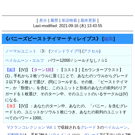
[
差分
|
履歴
|
単語検索
|
最終更新
]
Last-modified: 2021-09-16 (木) 13:43:55
《バニーズビーストテイマー ティレイプス》
[
編集
]
ノーマルユニット
〈3〉 (
ツインドライブ!!
) (
アクセル
)
ペイルムーン
-
エルフ
パワー12000 / シールドなし / ☆1
【起】
【(V)】
【ターン1回】
：【コスト】[【カウンターブラスト】
(1)，手札から２枚ソウルに置く]ことで、あなたのソウルからグレード
２以下を２枚まで選び、(R)にコールする。その後、「ビーストテイマ
ー」か「獣使い」を含む、このユニットと別名のあなたの前列のリア
ガードを１枚選び、そのターン中、そのユニットのいるサークルは(V)
になる。
【永】
【(V)】：あなたのターン中、あなたの、「バニー」を含むグレ
ード１の、ユニットかソウル１枚につき、あなたの前列のユニットす
べてのパワー＋1000。
Vクランコレクション Vol.１
で収録される
グレード
３の
ペイルムーン
。
起動能力
は、手札2枚を
ソウルイン
しつつ、
グレード
2以下のソウル2枚