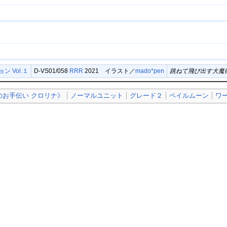
 Vol.１
D-VS01/058
RRR
2021 イラスト／
mado*pen
跳ねて飛び出す大魔
のお手伝い クロリナ》
ノーマルユニット
グレード２
ペイルムーン
ワ