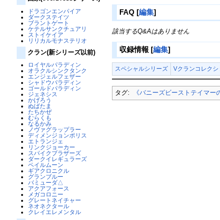
ドラゴンエンパイア
FAQ
[
編集
]
ダークステイツ
ブラントゲート
ケテルサンクチュアリ
該当するQ&Aはありません
ストイケイア
リリカルモナステリオ
収録情報
[
編集
]
クラン(新シリーズ以前)
ロイヤルパラディン
スペシャルシリーズ
Vクランコレクション
オラクルシンクタンク
エンジェルフェザー
シャドウパラディン
ゴールドパラディン
タグ:
《バニーズビーストテイマー
ジェネシス
かげろう
ぬばたま
たちかぜ
むらくも
なるかみ
ノヴァグラップラー
ディメンジョンポリス
エトランジェ
リンクジョーカー
スパイクブラザーズ
ダークイレギュラーズ
ペイルムーン
ギアクロニクル
グランブルー
バミューダ△
アクアフォース
メガコロニー
グレートネイチャー
ネオネクタール
クレイエレメンタル