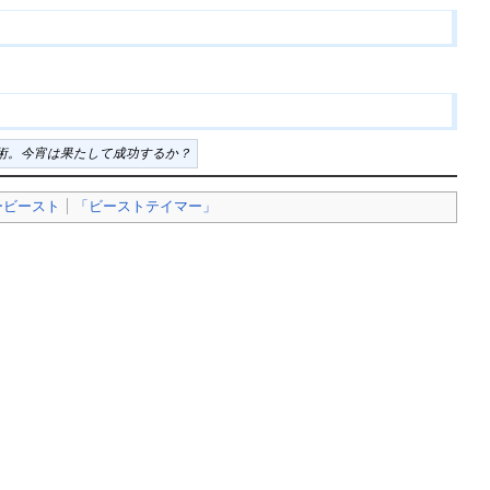
術。今宵は果たして成功するか？
ービースト
「ビーストテイマー」