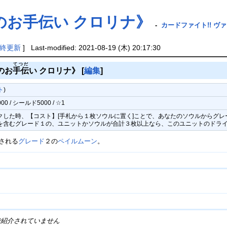
のお手伝い クロリナ》
-
カードファイト!! ヴァ
終更新
] Last-modified: 2021-08-19 (木) 20:17:30
てつだ
のお
手伝
い クロリナ》
[
編集
]
ト
)
 / シールド5000 / ☆1
ックした時、【コスト】[手札から１枚ソウルに置く]ことで、あなたのソウルからグレ
」を含むグレード１の、ユニットかソウルが合計３枚以上なら、このユニットのドライ
される
グレード
２の
ペイルムーン
。
で紹介されていません