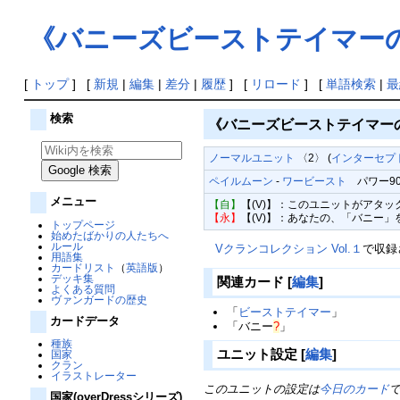
《バニーズビーストテイマー
[
トップ
] [
新規
|
編集
|
差分
|
履歴
] [
リロード
] [
単語検索
|
最
検索
《バニーズビーストテイマー
ノーマルユニット
〈2〉 (
インターセプ
ペイルムーン
-
ワービースト
パワー9000
メニュー
【自】
【(V)】：このユニットがアタ
【永】
【(V)】：あなたの、「バニー
トップページ
始めたばかりの人たちへ
ルール
Vクランコレクション Vol.１
で収録
用語集
カードリスト
（
英語版
）
デッキ集
関連カード
[
編集
]
よくある質問
ヴァンガードの歴史
「
ビーストテイマー
」
カードデータ
「
バニー
?
」
種族
ユニット設定
[
編集
]
国家
クラン
イラストレーター
このユニットの設定は
今日のカード
国家(overDressシリーズ)