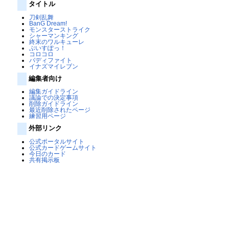
タイトル
刀剣乱舞
BanG Dream!
モンスターストライク
シャーマンキング
終末のワルキューレ
ぶいすぽっ！
コロコロ
バディファイト
イナズマイレブン
編集者向け
編集ガイドライン
議論での決定事項
削除ガイドライン
最近削除されたページ
練習用ページ
外部リンク
公式ポータルサイト
公式カードゲームサイト
今日のカード
共有掲示板