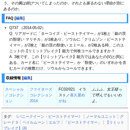
う。その腕は錆びついてしまったのか、それとも振るわない理由が別に
あるのか。
FAQ
[
編集
]
Q737 （2014-05-02）
Q. リアガードに「ターコイズ・ビーストテイマー」が1枚と「銀の茨
の獣使い マリチカ」が1枚あり、ソウルに「クリムゾン・ビーストテ
イマー」が2枚と「銀の茨の獣使い エミール」が2枚ある時、このユ
ニットの【リミットブレイク】能力で何枚コールできますか？
A. 3枚です。この【リミットブレイク】能力ではあなたの(V)と(R)に
ある、カード名に「ビーストテイマー」か「獣使い」のいずれかを含
むカードの枚数だけ、ソウルからコールできます。
収録情報
[
編集
]
スペシャル
ファイターズ
FC02/021 イラ
ふふふ、女王様っ
／コレクシ
コレクション
スト／
喜久屋め
て呼んでもいいわ
ョン
2014
がね
よ。
タグ:
《バニークイーン・ビーストテイマー》
ノーマルユニット
グ
レード３
ペイルムーン
エルフ
「ビーストテイマー」
【リミット
ブレイク】(4)