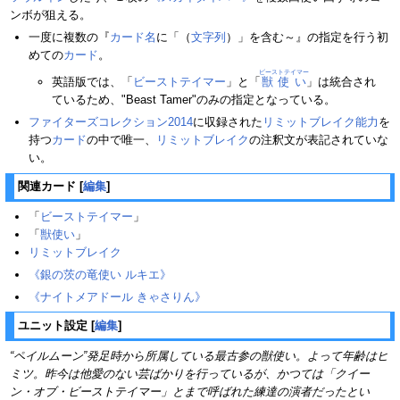
ンボが狙える。
一度に複数の『
カード名
に「（
文字列
）」を含む～』の指定を行う初
めての
カード
。
ビーストテイマー
英語版では、「
ビーストテイマー
」と「
獣使い
」は統合され
ているため、"Beast Tamer"のみの指定となっている。
ファイターズコレクション2014
に収録された
リミットブレイク
能力
を
持つ
カード
の中で唯一、
リミットブレイク
の注釈文が表記されていな
い。
関連カード
[
編集
]
「
ビーストテイマー
」
「
獣使い
」
リミットブレイク
《銀の茨の竜使い ルキエ》
《ナイトメアドール きゃさりん》
ユニット設定
[
編集
]
“ペイルムーン”発足時から所属している最古参の獣使い。よって年齢はヒ
ミツ。昨今は他愛のない芸ばかりを行っているが、かつては「クイー
ン・オブ・ビーストテイマー」とまで呼ばれた練達の演者だったとい