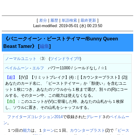
[
差分
|
履歴
|
単語検索
|
最終更新
]
Last-modified: 2019-05-01 (水) 00:23:50
《バニークイーン・ビーストテイマー/Bunny Queen
Beast Tamer》
[
編集
]
ノーマルユニット
〈3〉 (
ツインドライブ!!
)
ペイルムーン
-
エルフ
パワー11000 / シールドなし / ☆1
【起】
【(V)】【リミットブレイク】(4)：[【カウンターブラスト】(2)]
あなたのカード名に、「ビーストテイマー」か「獣使い」を含むユニ
ット１枚につき、あなたのソウルから１枚まで選び、別々の(R)にコー
ルする。そのターン中、この能力は使えなくなる。
【自】
：このユニットが(V)に登場した時、あなたの山札から１枚探
し、ソウルに置き、その山札をシャッフルする。
ファイターズコレクション2014
で収録された
グレード
３の
ペイルムー
ン
。
１つ目の
能力
は、１
ターン
に１回、
カウンターブラスト
(2)で「
ビース