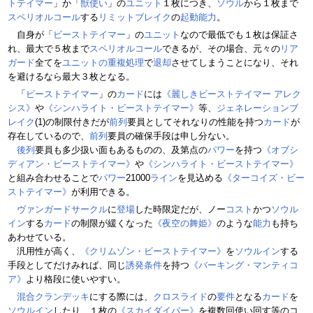
トテイマー
」か「
獣使い
」の
ユニット
１枚につき、
ソウル
から１枚まで
スペリオルコール
する
リミットブレイク
の
起動能力
。
自身が「
ビーストテイマー
」の
ユニット
なので最低でも１枚は保証さ
れ、最大で５枚まで
スペリオルコール
できるが、その場合、元々の
リア
ガード
全てを
ユニットの重複処理
で
退却
させてしまうことになり、それ
を避けるなら最大３枚となる。
「
ビーストテイマー
」の
カード
には
《麗しきビーストテイマー アレク
シス》
や
《シンハライト・ビーストテイマー》
等、
ジェネレーションブ
レイク
(1)の制限付きだが
前列
要員としてそれなりの性能を持つ
カード
が
存在しているので、
前列
要員の確保手段は申し分ない。
後列
要員も多少扱い面もあるものの、及第点の
パワー
を持つ
《オブシ
ディアン・ビーストテイマー》
や
《シンハライト・ビーストテイマー》
と組み合わせることで
パワー
21000
ライン
を見込める
《ターコイズ・ビー
ストテイマー》
が利用できる。
ヴァンガードサークル
に
登場
した時限定だが、ノー
コスト
かつ
ソウル
イン
する
カード
の制限が緩くなった
《夜空の舞姫》
のような
能力
も持ち
あわせている。
汎用性が高く、
《クリムゾン・ビーストテイマー》
を
ソウルイン
する
手段としてだけみれば、同じ
誘発条件
を持つ
《バーキング・マンティコ
ア》
より格段に使いやすい。
混合クランデッキ
にする際には、
クロスライド
の
要件
となる
カード
を
ソウルイン
したり、１枚の
《スカイダイバー》
を複数回使い回す等のコ