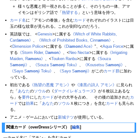
様々な悪魔と同一視されることが多く、そのうちの一体、アマ
イモンはギリシア語で「
熱望する
」という意味を持つ。
カード名
に「アモンの眷族」を含む
カード
それぞれのイラストには目
玉の様な紋章が見られる。これが刻印なのだろう。
英語版では、 <
Genesis
>に属する
《Witch of White Rabbits,
Card
amon
》
、
《Witch of Prohibited Books, Cinn
amon
》
、
<
Dimension Police
>に属する
《Di
amon
d Ace》
"、<
Aqua Force
>に属
する
《Storm Rider, D
amon
》
、<
Neo Nectar
>に属する
《Irrigating
Maiden, R
amon
a》
、<
Touken Ranbu
>に属する
《Souza
S
amon
ji》
、
《Souza S
amon
ji Toku》
、
《Kousetsu S
amon
ji》
、
《Sayo S
amon
ji Toku》
、
《Sayo S
amon
ji》
がこの
カード群
に加わ
っている。
初出である
《熱望の悪魔 アモン》
や
《漆黒の詩人 アモン》
に見られ
た「
あなた
の
ソウル
の《
ダークイレギュラーズ
》が６枚以上あるな
ら」を
要件
にした
カード
がその大半を占め、 その後の追加された
カ
ード
では
効果
に「
あなた
の
ソウル
Ｘ枚につき」を含む
カード
も見られ
る。
アニメ・ゲームにおいては
新城テツ
が使用している。
関連カード（overDressシリーズ）
[
編集
]
―カード名に「アモン」を含むカード