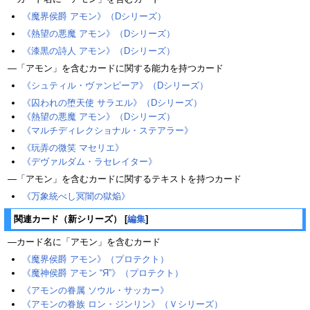
《魔界侯爵 アモン》（Dシリーズ）
《熱望の悪魔 アモン》（Dシリーズ）
《漆黒の詩人 アモン》（Dシリーズ）
―「アモン」を含むカードに関する能力を持つカード
《シュティル・ヴァンピーア》（Dシリーズ）
《囚われの堕天使 サラエル》（Dシリーズ）
《熱望の悪魔 アモン》（Dシリーズ）
《マルチディレクショナル・ステアラー》
《玩弄の微笑 マセリエ》
《デヴァルダム・ラセレイター》
―「アモン」を含むカードに関するテキストを持つカード
《万象統べし冥闇の獄焔》
関連カード（新シリーズ）
[
編集
]
―カード名に「アモン」を含むカード
《魔界侯爵 アモン》（プロテクト）
《魔神侯爵 アモン “Я”》（プロテクト）
《アモンの眷属 ソウル・サッカー》
《アモンの眷族 ロン・ジンリン》（Ｖシリーズ）