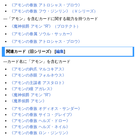
《アモンの眷族 アトロシャス・ブロウ》
《アモンの眷族 フウ・ジンリン》（Ｖシリーズ）
―「アモン」を含むカードに関する能力を持つカード
《魔神侯爵 アモン “Я”》（プロテクト）
《アモンの眷属 ソウル・サッカー》
《アモンの眷族 アトロシャス・ブロウ》
関連カード（旧シリーズ）
[
編集
]
―カード名に「アモン」を含むカード
《アモンの鉤爪 マルコキアス》
《アモンの赤眼 フォルネウス》
《アモンの主謀者 アスタロト》
《アモンの瞳 アガレス》
《魔神侯爵 アモン “Я”》
《魔界侯爵 アモン》
《アモンの眷族 オディオス・サンダー》
《アモンの眷族 サイコ・グレイブ》
《アモンの眷族 ヘルズ・ドロー》
《アモンの眷族 ヘルズ・ネイル》
《アモンの眷族 ロン・ジンリン》