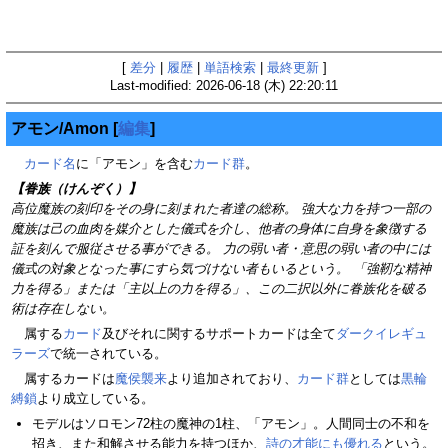
[
差分
|
履歴
|
単語検索
|
最終更新
]
Last-modified: 2026-06-18 (木) 22:20:11
アモン/Amon
[
編集
]
カード名
に「アモン」を含む
カード群
。
【眷族（けんぞく）】
高位魔族の刻印をその身に刻まれた者達の総称。 強大な力を持つ一部の
魔族は己の血肉を媒介とした儀式を介し、他者の身体に自身を象徴する
証を刻んで服従させる事ができる。 力の弱い者・意思の弱い者の中には
儀式の対象となった事にすら気づけない者もいるという。 「強靭な精神
力を得る」または「主以上の力を得る」、この二択以外に眷族化を破る
術は存在しない。
属する
カード
及びそれに関するサポートカードは全て
ダークイレギュ
ラーズ
で統一されている。
属するカードは
魔侯襲来
より追加されており、
カード群
としては
黒輪
縛鎖
より成立している。
モデルはソロモン72柱の魔神の1柱、「アモン」。人間同士の不和を
招き、また和解させる能力を持つほか、
詩の才能にも優れる
という。