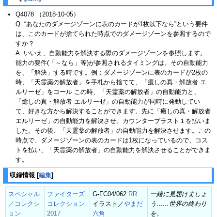
Q4078 （2018-10-05）
Q. “あなたのダメージゾーンに表のカードが1枚以下なら”という要件
は、このカードが捨てられた時点でのダメージゾーンを参照するので
すか？
A. いいえ、自動能力を解決する際のダメージゾーンを参照します。
能力の要件(「～なら」等)が参照されるタイミングは、その自動能力
を、「解決」する時です。例：ダメージゾーンに表のカードが2枚の
時、「天霊薬の解放者」を手札から捨てて、「癒しの真・解放者 エ
ルリーゼ」をコール この時、「天霊薬の解放者」の自動能力と、
「癒しの真・解放者 エルリーゼ」の自動能力が同時に発動してい
て、好きな方から解決することができます。先に「癒しの真・解放者
エルリーゼ」の自動能力を解決させ、カウンターブラスト１を払いま
した。その後、「天霊薬の解放者」の自動能力を解決させます。この
時点で、ダメージゾーンの表のカードは1枚になっているので、コス
トを払い、「天霊薬の解放者」の自動能力を解決させることができま
す。
収録情報
[
編集
]
スペシャル
ファイターズ
G-FC04/062
RR
一緒に見届けましょ
／コレクシ
コレクション
イラスト／
やまだ
う……世界の終わり
ョン
2017
六角
を。