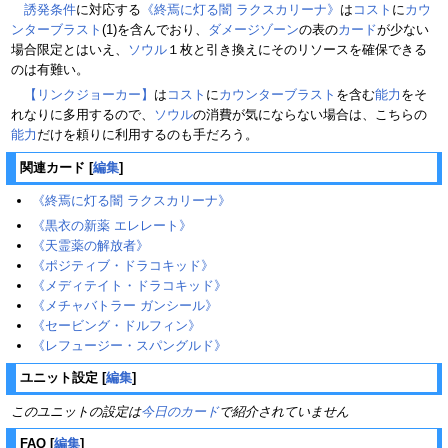
誘発条件
に対応する
《終焉に灯る闇 ラクスカリーナ》
は
コスト
に
カウ
ンターブラスト
(1)を含んでおり、
ダメージゾーン
の表の
カード
が少ない
場合限定とはいえ、
ソウル
１枚と引き換えにそのリソースを確保できる
のは有難い。
【リンクジョーカー】
は
コスト
に
カウンターブラスト
を含む
能力
をそ
れなりに多用するので、
ソウル
の消費が気にならない場合は、こちらの
能力
だけを頼りに利用するのも手だろう。
関連カード
[
編集
]
《終焉に灯る闇 ラクスカリーナ》
《黒衣の新薬 エレレート》
《天霊薬の解放者》
《ポジティブ・ドラコキッド》
《メディテイト・ドラコキッド》
《メチャバトラー ガンシール》
《セービング・ドルフィン》
《レフュージー・スパングルド》
ユニット設定
[
編集
]
このユニットの設定は
今日のカード
で紹介されていません
FAQ
[
編集
]