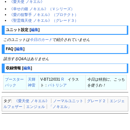
《愛天使 ノキエル》
《幸せの鐘 ノキエル》（Ｖシリーズ）
《愛の狙撃手 ノキエル》（プロテクト）
《聖霊熾天使 ノキエル》（グレード３）
ユニット設定
[
編集
]
このユニットは
今日のカード
で紹介されていません
FAQ
[
編集
]
該当するQ&Aはありません
収録情報
[
編集
]
ブースター
天輝
V-BT12/031
R
イラス
今日は特別に、こっち
パック
神雷
ト：
パトリシア
を使うわ！
タグ:
《愛天使 ノキエル》
ノーマルユニット
グレード２
エンジェ
ルフェザー
エンジェル
「ノキエル」