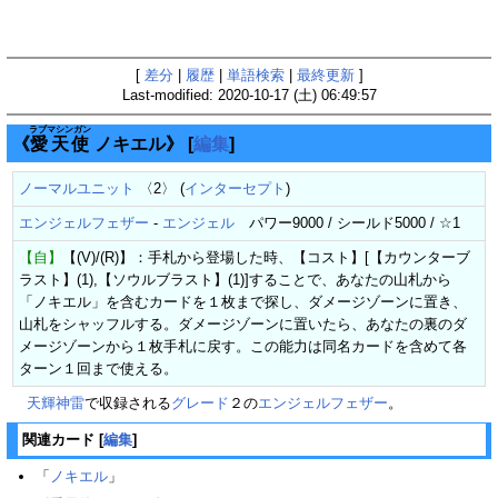
[
差分
|
履歴
|
単語検索
|
最終更新
]
Last-modified: 2020-10-17 (土) 06:49:57
ラブマシンガン
《
愛天使
ノキエル》
[
編集
]
ノーマルユニット
〈2〉 (
インターセプト
)
エンジェルフェザー
-
エンジェル
パワー9000 / シールド5000 / ☆1
【自】
【(V)/(R)】：手札から登場した時、【コスト】[【カウンターブ
ラスト】(1),【ソウルブラスト】(1)]することで、あなたの山札から
「ノキエル」を含むカードを１枚まで探し、ダメージゾーンに置き、
山札をシャッフルする。ダメージゾーンに置いたら、あなたの裏のダ
メージゾーンから１枚手札に戻す。この能力は同名カードを含めて各
ターン１回まで使える。
天輝神雷
で収録される
グレード
２の
エンジェルフェザー
。
関連カード
[
編集
]
「
ノキエル
」