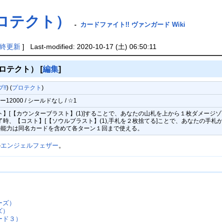
ロテクト）
-
カードファイト!! ヴァンガード Wiki
終更新
] Last-modified: 2020-10-17 (土) 06:50:11
ロテクト）
[
編集
]
!!
) (
プロテクト
)
2000 / シールドなし / ☆1
ト】[【カウンターブラスト】(1)]することで、あなたの山札を上から１枚ダメー
終了時、【コスト】[【ソウルブラスト】(1),手札を２枚捨てる]ことで、あなたの
の能力は同名カードを含めて各ターン１回まで使える。
の
エンジェルフェザー
。
ーズ）
ズ）
ード３）