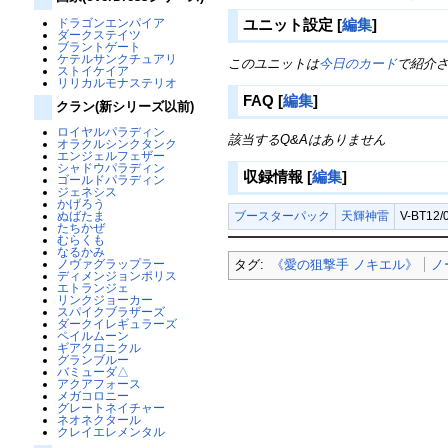
ドラゴンエンパイア
ユニット設定
[
編集
]
ダークステイツ
ブラントゲート
ケテルサンクチュアリ
このユニットは
今日のカード
で紹介
ストイケイア
リリカルモナステリオ
FAQ
[
編集
]
クラン(新シリーズ以前)
ロイヤルパラディン
該当するQ&Aはありません
オラクルシンクタンク
エンジェルフェザー
シャドウパラディン
収録情報
[
編集
]
ゴールドパラディン
ジェネシス
かげろう
ブースターパック
天輝神雷
V-BT12/
ぬばたま
たちかぜ
むらくも
なるかみ
ノヴァグラップラー
タグ:
《愛の狙撃手 ノキエル》
ノ
ディメンジョンポリス
エトランジェ
リンクジョーカー
スパイクブラザーズ
ダークイレギュラーズ
ペイルムーン
ギアクロニクル
グランブルー
バミューダ△
アクアフォース
メガコロニー
グレートネイチャー
ネオネクタール
クレイエレメンタル