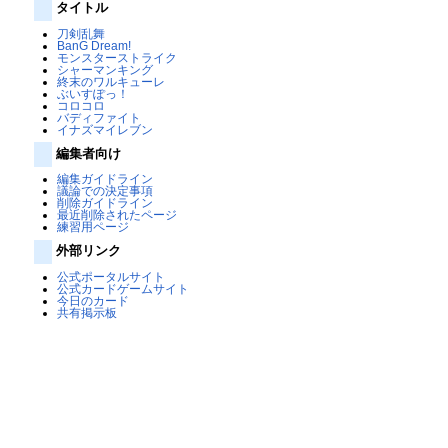
タイトル
刀剣乱舞
BanG Dream!
モンスターストライク
シャーマンキング
終末のワルキューレ
ぶいすぽっ！
コロコロ
バディファイト
イナズマイレブン
編集者向け
編集ガイドライン
議論での決定事項
削除ガイドライン
最近削除されたページ
練習用ページ
外部リンク
公式ポータルサイト
公式カードゲームサイト
今日のカード
共有掲示板