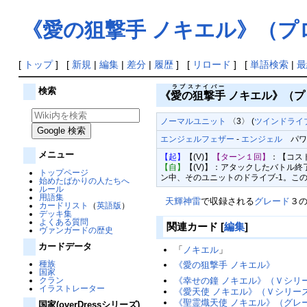
《愛の狙撃手 ノキエル》（プ
[
トップ
] [
新規
|
編集
|
差分
|
履歴
] [
リロード
] [
単語検索
|
最
ラブスナイパー
検索
《
愛の狙撃手
ノキエル》（プ
ノーマルユニット
〈3〉 (
ツインドライブ
エンジェルフェザー
-
エンジェル
パワー1
メニュー
【起】
【(V)】
【ターン１回】
：【コス
【自】
【(V)】：アタックしたバトル
トップページ
ン中、そのユニットのドライブ-1。こ
始めたばかりの人たちへ
ルール
用語集
天輝神雷
で収録される
グレード
３
カードリスト
（
英語版
）
デッキ集
よくある質問
関連カード
[
編集
]
ヴァンガードの歴史
カードデータ
「
ノキエル
」
種族
《愛の狙撃手 ノキエル》
国家
《幸せの鐘 ノキエル》（Ｖシリ
クラン
イラストレーター
《愛天使 ノキエル》（Ｖシリー
《聖霊熾天使 ノキエル》（グレ
国家(overDressシリーズ)