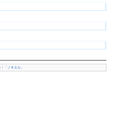
ル
「ノキエル」