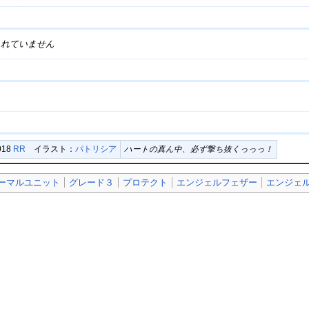
されていません
018
RR
イラスト：
パトリシア
ハートの真ん中、必ず撃ち抜くっっっ！
ーマルユニット
グレード３
プロテクト
エンジェルフェザー
エンジェ