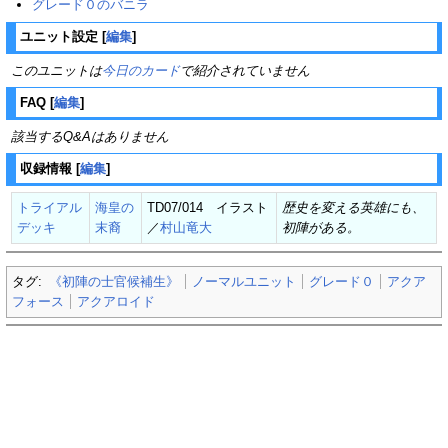
グレード０のバニラ
ユニット設定
[
編集
]
このユニットは
今日のカード
で紹介されていません
FAQ
[
編集
]
該当するQ&Aはありません
収録情報
[
編集
]
トライアル
海皇の
TD07/014 イラスト
歴史を変える英雄にも、
デッキ
末裔
／
村山竜大
初陣がある。
タグ:
《初陣の士官候補生》
ノーマルユニット
グレード０
アクア
フォース
アクアロイド