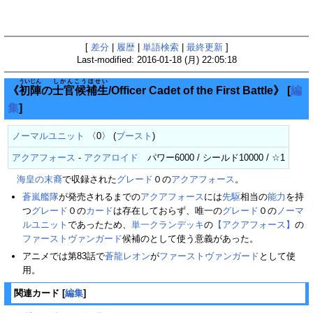
[
差分
|
履歴
|
単語検索
|
最終更新
]
Last-modified: 2016-01-18 (月) 22:05:18
ういじん
しかんこうほせい
《
初陣
の
士官候補生
/Officer Cadet of the First Battle》
[
編
集
]
ノーマルユニット
〈0〉 (
ブースト
)
アクアフォース
-
アクアロイド
パワー6000 / シールド10000 / ☆1
海皇の末裔
で収録された
グレード
０の
アクアフォース
。
蒼嵐艦隊
が発売されるまでの
アクアフォース
には
先駆
相当の
能力
を持
つ
グレード
０の
カード
は存在しておらず、唯一の
グレード
０の
ノーマ
ルユニット
であったため、
単一クランデッキ
の
【アクアフォース】
の
ファーストヴァンガード
候補のとして使う意義があった。
アニメでは第83話で
蒼龍レオン
が
ファーストヴァンガード
として使
用。
関連カード
[
編集
]