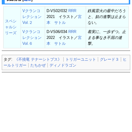
Vクランコ
D-VS02/032
RRR
鉄風雷火の最中だろう
レクション
2021 イラスト／
宮
と、奴の進撃は止まら
スペシ
Vol.２
本 サトル
ない。
ャルシ
Vクランコ
D-VS06/034
RRR
着実に、一歩ずつ。止
リーズ
レクション
2022 イラスト／
宮
まる事なき不屈の連
Vol.６
本 サトル
撃。
タグ:
《不撓竜 テナーシトプス》
トリガーユニット
グレード３
ヒ
ールトリガー
たちかぜ
ディノドラゴン