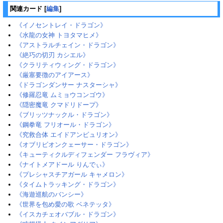
関連カード
[
編集
]
《イノセントレイ・ドラゴン》
《水龍の女神 トヨタマヒメ》
《アストラルチェイン・ドラゴン》
《絶巧の切刃 カシエル》
《クラリティウィング・ドラゴン》
《厳塞要徴のアイアース》
《ドラゴンダンサー ナスターシャ》
《修羅忍竜 ムミョウコンゴウ》
《隠密魔竜 クマドリドープ》
《ブリッツナックル・ドラゴン》
《鋼拳竜 フリオール・ドラゴン》
《究救合体 エイドアンビュリオン》
《オブリビオンクェーサー・ドラゴン》
《キューティクルディフェンダー フラヴィア》
《ナイトメアドール りんでぃ》
《プレシャスチアガール キャメロン》
《タイムトラッキング・ドラゴン》
《海遊巡航のバンシー》
《世界を包め愛の歌 ベネテッタ》
《イスカチェオバブル・ドラゴン》