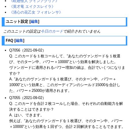
《眩翅怪人 クインアグリア》
《英才竜 エイクスレイラ》
《清心の花乙女 フィオレンサ》
ユニット設定
[
編集
]
このユニットの設定は
今日のカード
で紹介されていません
FAQ
[
編集
]
Q7056（2021-09-02）
Q. このカードを１枚コールして、“あなたのヴァンガードを１枚選
び、そのターン中、パワー＋10000”という効果を解決しました。
ヴァンガードに適用されるパワー増加の値は、合計でいくつになりま
すか？
A. “あなたのヴァンガードを１枚選び、そのターン中、パワー＋
10000”という効果と、このガーディアンのシールド15000を合計し
た、パワー＋25000が適用されます。
Q7055（2021-09-02）
Q. このカードを合計２枚コールした場合、それぞれの自動能力を解
決することはできますか？
A. はい、できます。
例えば、“あなたのヴァンガードを１枚選び、そのターン中、パワー
＋10000”という効果を１回ずつ、合計２回解決することもできます。