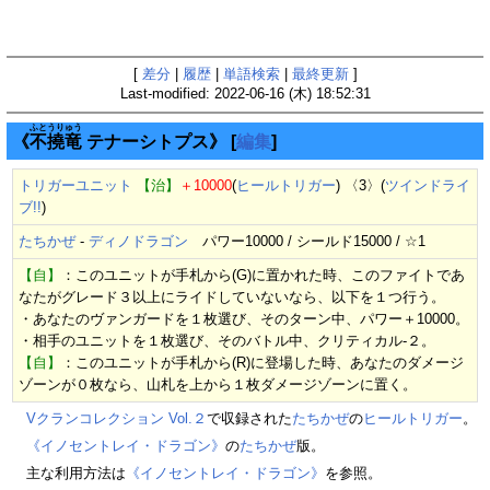
[
差分
|
履歴
|
単語検索
|
最終更新
]
Last-modified: 2022-06-16 (木) 18:52:31
ふとうりゅう
《
不撓竜
テナーシトプス》
[
編集
]
トリガーユニット
【治】
＋10000
(
ヒールトリガー
) 〈3〉(
ツインドライ
ブ!!
)
たちかぜ
-
ディノドラゴン
パワー10000 / シールド15000 / ☆1
【自】
：このユニットが手札から(G)に置かれた時、このファイトであ
なたがグレード３以上にライドしていないなら、以下を１つ行う。
・あなたのヴァンガードを１枚選び、そのターン中、パワー＋10000。
・相手のユニットを１枚選び、そのバトル中、クリティカル-２。
【自】
：このユニットが手札から(R)に登場した時、あなたのダメージ
ゾーンが０枚なら、山札を上から１枚ダメージゾーンに置く。
Vクランコレクション Vol.２
で収録された
たちかぜ
の
ヒールトリガー
。
《イノセントレイ・ドラゴン》
の
たちかぜ
版。
主な利用方法は
《イノセントレイ・ドラゴン》
を参照。