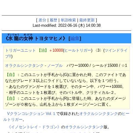
[
差分
|
履歴
|
単語検索
|
最終更新
]
Last-modified: 2022-06-16 (木) 14:00:38
すいりゅう
めがみ
《
水龍
の
女神
トヨタマヒメ》
[
編集
]
トリガーユニット
【治】
＋10000
(
ヒールトリガー
) 〈3〉(
ツインドライ
ブ!!
)
オラクルシンクタンク
-
ノーブル
パワー10000 / シールド15000 / ☆1
【自】
：このユニットが手札から(G)に置かれた時、このファイトであ
なたがグレード３以上にライドしていないなら、以下を１つ行う。
・あなたのヴァンガードを１枚選び、そのターン中、パワー+10000。
・相手のユニットを１枚選び、そのバトル中、クリティカル-２。
【自】
：このユニットが手札から(R)に登場した時、あなたのダメージ
ゾーンが０枚なら、山札を上から１枚ダメージゾーンに置く。
Vクランコレクション Vol.１
で収録された
オラクルシンクタンク
の
ヒー
ルトリガー
。
《イノセントレイ・ドラゴン》
の
オラクルシンクタンク
版。