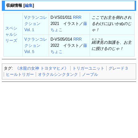
収録情報
[
編集
]
Vクランコレ
D-VS01/011
RRR
ここでお主を倒れされ
クション
2021 イラスト／
藤
るわけにはいかぬのじ
スペシ
Vol.１
ちょこ
ゃ！
ャルシ
Vクランコレ
D-VS05/014
RRR
わたつみ
リーズ
綿津見
の加護を、お主
クション
2022 イラスト／
藤
に授けるのじゃ！
Vol.５
ちょこ
タグ:
《水龍の女神 トヨタマヒメ》
トリガーユニット
グレード３
ヒールトリガー
オラクルシンクタンク
ノーブル