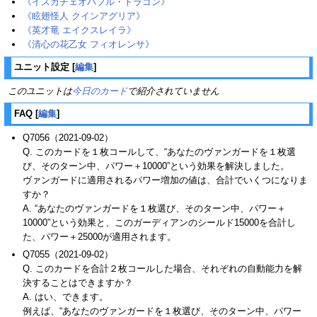
《イスカチェオバブル・ドラゴン》
《眩翅怪人 クインアグリア》
《英才竜 エイクスレイラ》
《清心の花乙女 フィオレンサ》
ユニット設定
[
編集
]
このユニットは
今日のカード
で紹介されていません
FAQ
[
編集
]
Q7056（2021-09-02）
Q. このカードを１枚コールして、“あなたのヴァンガードを１枚選
び、そのターン中、パワー＋10000”という効果を解決しました。
ヴァンガードに適用されるパワー増加の値は、合計でいくつになりま
すか？
A. “あなたのヴァンガードを１枚選び、そのターン中、パワー＋
10000”という効果と、このガーディアンのシールド15000を合計し
た、パワー＋25000が適用されます。
Q7055（2021-09-02）
Q. このカードを合計２枚コールした場合、それぞれの自動能力を解
決することはできますか？
A. はい、できます。
例えば、“あなたのヴァンガードを１枚選び、そのターン中、パワー