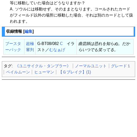
等に移動していた場合はどうなりますか？
A. ソウルには移動せず、そのままとなります。コールされたカード
がフィールド以外の場所に移動した場合、それは別のカードとして扱
われます。
収録情報
[
編集
]
ブースタ
超極
G-BT08/082
C
イラ
曲芸師は恐れを知らぬ。だか
ーパック
審判
スト／
むなぁげ
らいつでも笑ってる。
タグ:
《ユニサイクル・タンブラー》
ノーマルユニット
グレード１
ペイルムーン
ヒューマン
【Ｇブレイク】(1)