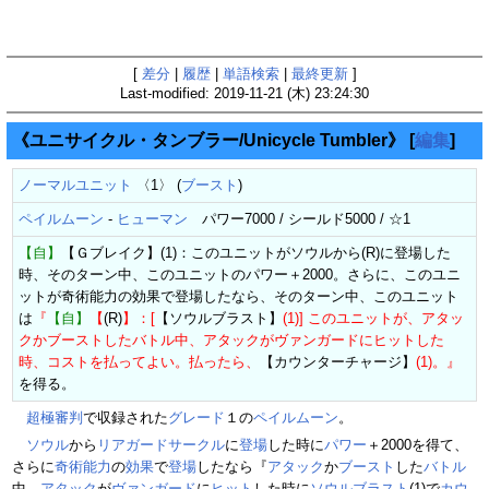
[
差分
|
履歴
|
単語検索
|
最終更新
]
Last-modified: 2019-11-21 (木) 23:24:30
《ユニサイクル・タンブラー/Unicycle Tumbler》
[
編集
]
ノーマルユニット
〈1〉 (
ブースト
)
ペイルムーン
-
ヒューマン
パワー7000 / シールド5000 / ☆1
【自】
【Ｇブレイク】(1)：このユニットがソウルから(R)に登場した
時、そのターン中、このユニットのパワー＋2000。さらに、このユニ
ットが奇術能力の効果で登場したなら、そのターン中、このユニット
は
『
【自】
【
(R)
】：[
【ソウルブラスト】
(1)] このユニットが、アタッ
クかブーストしたバトル中、アタックがヴァンガードにヒットした
時、コストを払ってよい。払ったら、
【カウンターチャージ】
(1)。』
を得る。
超極審判
で収録された
グレード
１の
ペイルムーン
。
ソウル
から
リアガードサークル
に
登場
した時に
パワー
＋2000を得て、
さらに
奇術
能力
の
効果
で
登場
したなら『
アタック
か
ブースト
した
バトル
中、
アタック
が
ヴァンガード
に
ヒット
した時に
ソウルブラスト
(1)で
カウ