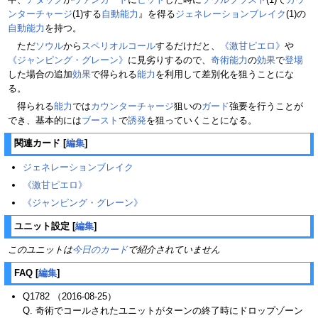
ンターチャージ
(1)する
自動能力
』を得る
ジェネレーションブレイク
(1)の
自動能力
を持つ。
ただ
ソウル
から
スペリオルコール
するだけだと、
《激甘ピエロ》
や
《ジャンピング・グレーン》
に見劣りするので、
奇術
能力
の
効果
で
登場
した場合の追加
効果
で得られる
能力
を利用して差別化を狙うことにな
る。
得られる
能力
では
カウンターチャージ
狙いの
ガード
強要を行うことが
でき、基本的には
ブースト
で
誘発
を狙っていくことになる。
関連カード
[
編集
]
ジェネレーションブレイク
《激甘ピエロ》
《ジャンピング・グレーン》
ユニット設定
[
編集
]
このユニットは
今日のカード
で紹介されていません
FAQ
[
編集
]
Q1782 （2016-08-25）
Q. 奇術でコールされたユニットがターンの終了時にドロップゾーン