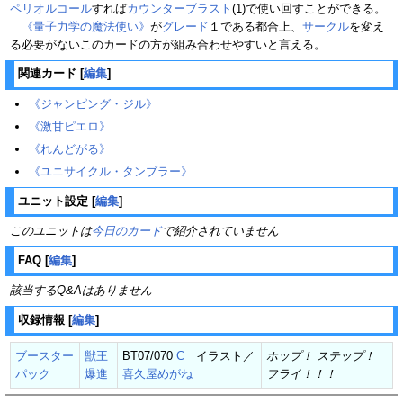
ペリオルコール
すれば
カウンターブラスト
(1)で使い回すことができる。
《量子力学の魔法使い》
が
グレード
１である都合上、
サークル
を変え
る必要がないこのカードの方が組み合わせやすいと言える。
関連カード
[
編集
]
《ジャンピング・ジル》
《激甘ピエロ》
《れんどがる》
《ユニサイクル・タンブラー》
ユニット設定
[
編集
]
このユニットは
今日のカード
で紹介されていません
FAQ
[
編集
]
該当するQ&Aはありません
収録情報
[
編集
]
ブースター
獣王
BT07/070
C
イラスト／
ホップ！ ステップ！
パック
爆進
喜久屋めがね
フライ！！！