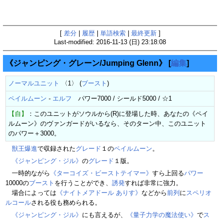
[
差分
|
履歴
|
単語検索
|
最終更新
]
Last-modified: 2016-11-13 (日) 23:18:08
《ジャンピング・グレーン/Jumping Glenn》
[
編集
]
ノーマルユニット
〈1〉 (
ブースト
)
ペイルムーン
-
エルフ
パワー7000 / シールド5000 / ☆1
【自】
：このユニットがソウルから(R)に登場した時、あなたの《ペイ
ルムーン》のヴァンガードがいるなら、そのターン中、このユニット
のパワー＋3000。
獣王爆進
で収録された
グレード
１の
ペイルムーン
。
《ジャンピング・ジル》
の
グレード
１版。
一時的ながら
《ターコイズ・ビーストテイマー》
すら上回る
パワー
10000の
ブースト
を行うことができ、
誘発
すれば非常に強力。
場合によっては
《ナイトメアドール ありす》
などから
前列
に
スペリオ
ルコール
される役も務められる。
《ジャンピング・ジル》
にも言えるが、
《量子力学の魔法使い》
で
ス