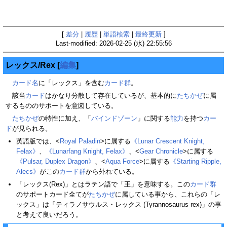
[
差分
|
履歴
|
単語検索
|
最終更新
]
Last-modified: 2026-02-25 (水) 22:55:56
レックス/Rex
[
編集
]
カード名
に「レックス」を含む
カード群
。
該当
カード
はかなり分散して存在しているが、基本的に
たちかぜ
に属
するもののサポートを意図している。
たちかぜ
の特性に加え、「
バインドゾーン
」に関する
能力
を持つ
カー
ド
が見られる。
英語版では、<
Royal Paladin
>に属する
《Lunar Crescent Knight,
Felax》
、
《Lunarfang Knight, Felax》
、<
Gear Chronicle
>に属する
《Pulsar, Duplex Dragon》
、<
Aqua Force
>に属する
《Starting Ripple,
Alecs》
がこの
カード群
から外れている。
「レックス(Rex)」とはラテン語で「王」を意味する。この
カード群
のサポートカード全てが
たちかぜ
に属している事から、これらの「レ
ックス」は「ティラノサウルス・レックス (Tyrannosaurus rex)」の事
と考えて良いだろう。