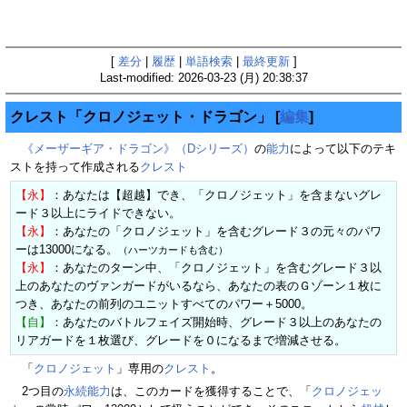
[
差分
|
履歴
|
単語検索
|
最終更新
]
Last-modified: 2026-03-23 (月) 20:38:37
クレスト「クロノジェット・ドラゴン」
[
編集
]
《メーザーギア・ドラゴン》（Dシリーズ）
の
能力
によって以下のテキ
ストを持って作成される
クレスト
【永】
：あなたは【超越】でき、「クロノジェット」を含まないグレ
ード３以上にライドできない。
【永】
：あなたの「クロノジェット」を含むグレード３の元々のパワ
ーは13000になる。
（ハーツカードも含む）
【永】
：あなたのターン中、「クロノジェット」を含むグレード３以
上のあなたのヴァンガードがいるなら、あなたの表のＧゾーン１枚に
つき、あなたの前列のユニットすべてのパワー＋5000。
【自】
：あなたのバトルフェイズ開始時、グレード３以上のあなたの
リアガードを１枚選び、グレードを０になるまで増減させる。
「
クロノジェット
」専用の
クレスト
。
2つ目の
永続能力
は、このカードを獲得することで、「
クロノジェッ