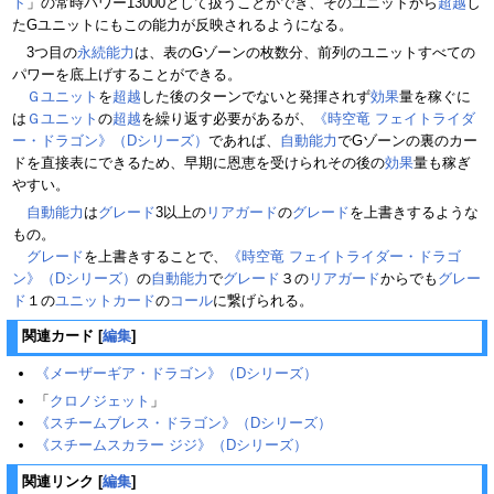
ト
」の常時パワー13000として扱うことができ、そのユニットから
超越
し
たGユニットにもこの能力が反映されるようになる。
3つ目の
永続能力
は、表のGゾーンの枚数分、前列のユニットすべての
パワーを底上げすることができる。
Ｇユニット
を
超越
した後のターンでないと発揮されず
効果
量を稼ぐに
は
Ｇユニット
の
超越
を繰り返す必要があるが、
《時空竜 フェイトライダ
ー・ドラゴン》（Dシリーズ）
であれば、
自動能力
でGゾーンの裏のカー
ドを直接表にできるため、早期に恩恵を受けられその後の
効果
量も稼ぎ
やすい。
自動能力
は
グレード
3以上の
リアガード
の
グレード
を上書きするような
もの。
グレード
を上書きすることで、
《時空竜 フェイトライダー・ドラゴ
ン》（Dシリーズ）
の
自動能力
で
グレード
３の
リアガード
からでも
グレー
ド
１の
ユニットカード
の
コール
に繋げられる。
関連カード
[
編集
]
《メーザーギア・ドラゴン》（Dシリーズ）
「
クロノジェット
」
《スチームブレス・ドラゴン》（Dシリーズ）‎
《スチームスカラー ジジ》（Dシリーズ）
関連リンク
[
編集
]