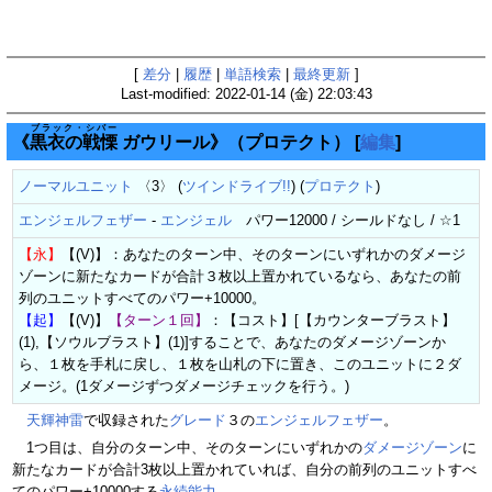
[
差分
|
履歴
|
単語検索
|
最終更新
]
Last-modified: 2022-01-14 (金) 22:03:43
ブラック・シバー
《
黒衣の戦慄
ガウリール》（プロテクト）
[
編集
]
ノーマルユニット
〈3〉 (
ツインドライブ!!
) (
プロテクト
)
エンジェルフェザー
-
エンジェル
パワー12000 / シールドなし / ☆1
【永】
【(V)】：あなたのターン中、そのターンにいずれかのダメージ
ゾーンに新たなカードが合計３枚以上置かれているなら、あなたの前
列のユニットすべてのパワー+10000。
【起】
【(V)】
【ターン１回】
：【コスト】[【カウンターブラスト】
(1),【ソウルブラスト】(1)]することで、あなたのダメージゾーンか
ら、１枚を手札に戻し、１枚を山札の下に置き、このユニットに２ダ
メージ。(1ダメージずつダメージチェックを行う。)
天輝神雷
で収録された
グレード
３の
エンジェルフェザー
。
1つ目は、自分のターン中、そのターンにいずれかの
ダメージゾーン
に
新たなカードが合計3枚以上置かれていれば、自分の前列のユニットすべ
てのパワー+10000する
永続能力
。