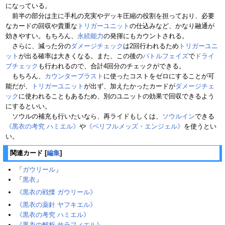
になっている。
前半の部分は主に手札の充実やデッキ圧縮の役割を担っており、必要
なカードの回収や貴重な
トリガーユニット
の仕込みなど、かなり融通が
効きやすい。もちろん、
永続能力
の発揮にもカウントされる。
さらに、減った分の
ダメージチェック
は2回行われるため
トリガーユニ
ット
が出る確率は大きくなる。また、この後の
バトルフェイズ
で
ドライ
ブチェック
も行われるので、合計4回分のチェックができる。
もちろん、
カウンターブラスト
に使ったコストをゼロにすることが可
能だが、
トリガーユニット
が出ず、加えたかったカードが
ダメージチェ
ック
に使われることもあるため、別のユニットの効果で回収できるよう
にするといい。
ソウルの補充も行いたいなら、再ライドもしくは、
ソウルイン
できる
《黒衣の考究 ハミエル》
や
《ベリフルメッズ・エンジェル》
を使うとい
い。
関連カード
[
編集
]
「
ガウリール
」
「
黒衣
」
《黒衣の戦慄 ガウリール》
《黒衣の薬針 ヤフキエル》
《黒衣の考究 ハミエル》
《黒衣の解析 サラフィエル》