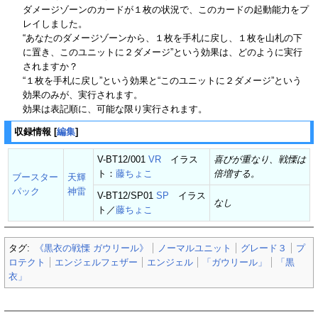
ダメージゾーンのカードが１枚の状況で、このカードの起動能力をプ
レイしました。
“あなたのダメージゾーンから、１枚を手札に戻し、１枚を山札の下
に置き、このユニットに２ダメージ”という効果は、どのように実行
されますか？
“１枚を手札に戻し”という効果と“このユニットに２ダメージ”という
効果のみが、実行されます。
効果は表記順に、可能な限り実行されます。
収録情報
[
編集
]
V-BT12/001
VR
イラス
喜びが重なり、戦慄は
ト：
藤ちょこ
倍増する。
ブースター
天輝
パック
神雷
V-BT12/SP01
SP
イラス
なし
ト／
藤ちょこ
タグ:
《黒衣の戦慄 ガウリール》
ノーマルユニット
グレード３
プ
ロテクト
エンジェルフェザー
エンジェル
「ガウリール」
「黒
衣」