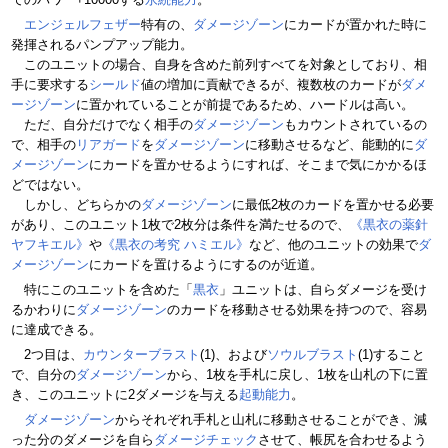
エンジェルフェザー
特有の、
ダメージゾーン
にカードが置かれた時に
発揮されるパンプアップ能力。
このユニットの場合、自身を含めた前列すべてを対象としており、相
手に要求する
シールド
値の増加に貢献できるが、複数枚のカードが
ダメ
ージゾーン
に置かれていることが前提であるため、ハードルは高い。
ただ、自分だけでなく相手の
ダメージゾーン
もカウントされているの
で、相手の
リアガード
を
ダメージゾーン
に移動させるなど、能動的に
ダ
メージゾーン
にカードを置かせるようにすれば、そこまで気にかかるほ
どではない。
しかし、どちらかの
ダメージゾーン
に最低2枚のカードを置かせる必要
があり、このユニット1枚で2枚分は条件を満たせるので、
《黒衣の薬針
ヤフキエル》
や
《黒衣の考究 ハミエル》
など、他のユニットの効果で
ダ
メージゾーン
にカードを置けるようにするのが近道。
特にこのユニットを含めた「
黒衣
」ユニットは、自らダメージを受け
るかわりに
ダメージゾーン
のカードを移動させる効果を持つので、容易
に達成できる。
2つ目は、
カウンターブラスト
(1)、および
ソウルブラスト
(1)すること
で、自分の
ダメージゾーン
から、1枚を手札に戻し、1枚を山札の下に置
き、このユニットに2ダメージを与える
起動能力
。
ダメージゾーン
からそれぞれ手札と山札に移動させることができ、減
った分のダメージを自ら
ダメージチェック
させて、帳尻を合わせるよう