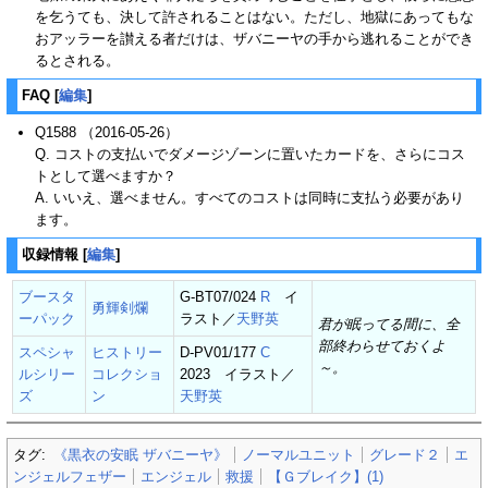
を乞うても、決して許されることはない。ただし、地獄にあってもな
おアッラーを讃える者だけは、ザバニーヤの手から逃れることができ
るとされる。
FAQ
[
編集
]
Q1588 （2016-05-26）
Q. コストの支払いでダメージゾーンに置いたカードを、さらにコス
トとして選べますか？
A. いいえ、選べません。すべてのコストは同時に支払う必要があり
ます。
収録情報
[
編集
]
ブースタ
G-BT07/024
R
イ
勇輝剣爛
ーパック
ラスト／
天野英
君が眠ってる間に、全
部終わらせておくよ
スペシャ
ヒストリー
D-PV01/177
C
～。
ルシリー
コレクショ
2023 イラスト／
ズ
ン
天野英
タグ:
《黒衣の安眠 ザバニーヤ》
ノーマルユニット
グレード２
エ
ンジェルフェザー
エンジェル
救援
【Ｇブレイク】(1)