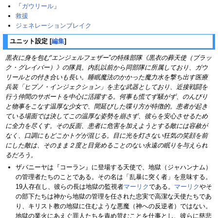
「
ガウリール
」
救援
ジェネレーションブレイク
ユニット設定
[
編集
]
黒衣に身を包む“エンジェルフェザー”の特殊部隊《黒衣の葬天使（ブラッ
ク・グレイバー）》の隊員。内乱以前から同部隊に所属しており、ガウ
リールとの付き合いも長い。睡眠魔法のかかった魔力水を撃ち出す医療
兵装「ヒプノ・インジェクション」を主な武器としており、近接戦闘を
行う仲間のサポートを中心に活躍する。何事も慌てず騒がず、のんびり
と物事をこなす温厚な少女で、間延びした喋り方が特徴的。患者が起き
ている場面では決してこの温厚な姿勢を崩さず、彼らを安心させるため
に全力を尽くす。その反面、患者に危害を加えようとする敵には容赦が
なく、口調にもどこかトゲが混じる。目に光を灯さない狂気の笑顔を前
にした敵は、そのまま２度と目覚めることのない永遠の眠りを与えられ
るだろう。
ザバニーヤは『コーラン』に登場する天使で、地獄（ジャハンナム）
の管理者たちのことである。その名は「乱暴に突く者」を意味する。
19人存在し、彼らの長は地獄の監視者
マーリク
である。
マーリク
やそ
の部下たちは神から地獄の管理を任された忠実で高潔な天使たちであ
り、キリスト教の地獄に住むような悪魔（神への反逆者）ではない。
地獄の業火にあえぐ罪人たちを責め苛むことを仕事とし、彼らに慈悲