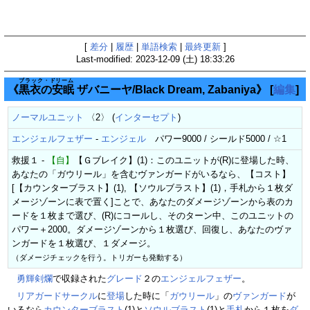
[
差分
|
履歴
|
単語検索
|
最終更新
]
Last-modified: 2023-12-09 (土) 18:33:26
ブラック・ドリーム
《
黒衣の安眠
ザバニーヤ/Black Dream, Zabaniya》
[
編集
]
ノーマルユニット
〈2〉 (
インターセプト
)
エンジェルフェザー
-
エンジェル
パワー9000 / シールド5000 / ☆1
救援１ -
【自】
【Ｇブレイク】(1)：このユニットが(R)に登場した時、
あなたの「ガウリール」を含むヴァンガードがいるなら、【コスト】
[【カウンターブラスト】(1), 【ソウルブラスト】(1)，手札から１枚ダ
メージゾーンに表で置く]ことで、あなたのダメージゾーンから表のカ
ードを１枚まで選び、(R)にコールし、そのターン中、このユニットの
パワー＋2000。ダメージゾーンから１枚選び、回復し、あなたのヴァ
ンガードを１枚選び、１ダメージ。
（ダメージチェックを行う。トリガーも発動する）
勇輝剣爛
で収録された
グレード
２の
エンジェルフェザー
。
リアガードサークル
に
登場
した時に「
ガウリール
」の
ヴァンガード
が
いるなら
カウンターブラスト
(1)と
ソウルブラスト
(1)と
手札
から１枚を
ダ