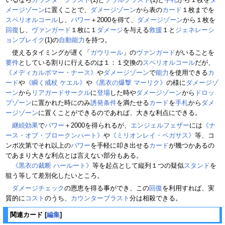
メージゾーン
に置くことで、
ダメージゾーン
から表の
カード
１枚までを
スペリオルコール
し、
パワー
＋2000を得て、
ダメージゾーン
から１枚を
回復
し、
ヴァンガード
１枚に１
ダメージ
を与える
救援
１と
ジェネレーシ
ョンブレイク
(1)の
自動能力
を持つ。
使えるタイミングが遅く「
ガウリール
」の
ヴァンガード
がいることを
要件
としている割りに行えるのは１：１交換の
スペリオルコール
だが、
《メディカルボマー・ナース》
や
ダメージゾーン
で
能力
を使用できる
カ
ード
や
《瞬く戒杖 ケエル》
や
《黒衣の爆撃 マーリク》
の様に
ダメージゾ
ーン
から
リアガードサークル
に
登場
した時や
ダメージゾーン
から
ドロッ
プゾーン
に置かれた時にのみ
誘発条件
を満たせる
カード
を
手札
から
ダメ
ージゾーン
に置くことができるのであれば、大きな利点にできる。
継続効果
で
パワー
＋2000を得られるが、
エンジェルフェザー
には
《ナ
ース・オブ・ブロークンハート》
や
《ミリオンレイ・ペガサス》
等、コ
ンボ次第でそれ以上の
パワー
を手軽に叩き出せる
カード
が幾つかあるの
であまり大きな利点とは言えない部分もある。
《黒衣の裁断 ハールート》
等を起点として縦列１つの疑似
スタンド
を
狙う等して差別化したいところ。
ダメージチェック
の恩恵を得る事ができ、この
回復
を利用すれば、実
質的に
コスト
のうち、
カウンターブラスト
分は相殺できる。
関連カード
[
編集
]