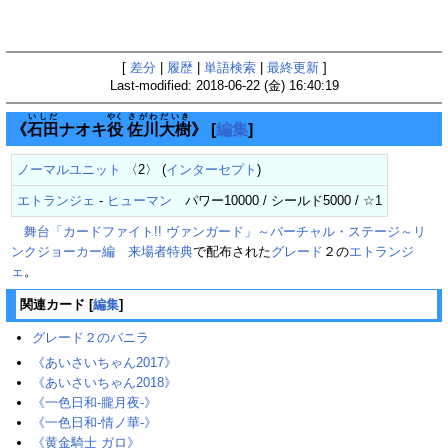
[
差分
|
履歴
|
単語検索
|
最終更新
]
Last-modified: 2018-06-22 (金) 16:40:19
いしだ
やく
さがわだいき
《
石田
ナオキ
役
佐川大樹
》
[
編集
]
ノーマルユニット
〈2〉 (
インターセプト
)
エトランジェ
-
ヒューマン
パワー10000 / シールド5000 / ☆1
舞台「カードファイト!! ヴァンガード」～バーチャル・ステージ～リ
ンクジョーカー編 来場者特典
で配布された
グレード
２の
エトランジ
ェ
。
関連カード
[
編集
]
グレード２のバニラ
《あいさいちゃん2017》
《あいさいちゃん2018》
《一色日和-朧月夜-》
《一色日和-情ノ華-》
《黄金騎士 ガロ》