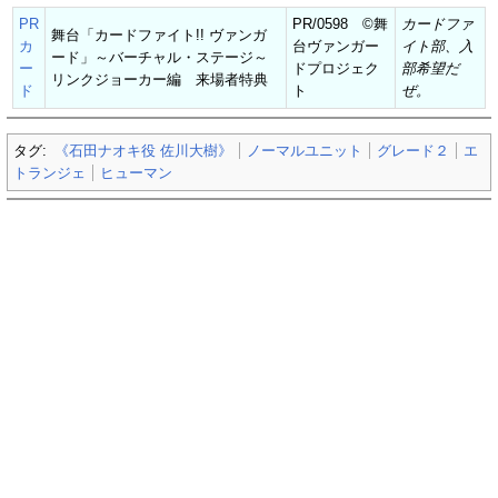
PR
PR/0598 ©舞
カードファ
舞台「カードファイト!! ヴァンガ
カ
台ヴァンガー
イト部、入
ード」～バーチャル・ステージ～
ー
ドプロジェク
部希望だ
リンクジョーカー編 来場者特典
ド
ト
ぜ。
タグ:
《石田ナオキ役 佐川大樹》
ノーマルユニット
グレード２
エ
トランジェ
ヒューマン