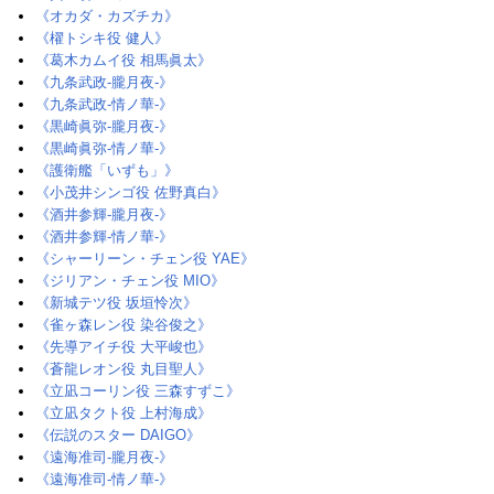
《オカダ・カズチカ》
《櫂トシキ役 健人》
《葛木カムイ役 相馬眞太》
《九条武政-朧月夜-》
《九条武政-情ノ華-》
《黒崎眞弥-朧月夜-》
《黒崎眞弥-情ノ華-》
《護衛艦「いずも」》
《小茂井シンゴ役 佐野真白》
《酒井参輝-朧月夜-》
《酒井参輝-情ノ華-》
《シャーリーン・チェン役 YAE》
《ジリアン・チェン役 MIO》
《新城テツ役 坂垣怜次》
《雀ヶ森レン役 染谷俊之》
《先導アイチ役 大平峻也》
《蒼龍レオン役 丸目聖人》
《立凪コーリン役 三森すずこ》
《立凪タクト役 上村海成》
《伝説のスター DAIGO》
《遠海准司-朧月夜-》
《遠海准司-情ノ華-》