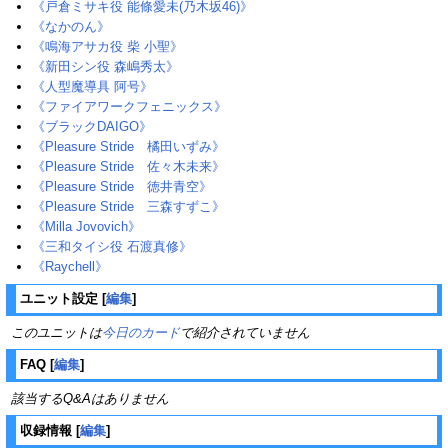
《戸倉ミサキ役 能條愛未(乃木坂46)》
《なかのん》
《鳴海アサカ役 柴 小聖》
《新田シン役 森嶋秀太》
《人型魔導具 阿号》
《ファイアワークフェニックス》
《ブラックDAIGO》
《Pleasure Stride 橘田いずみ》
《Pleasure Stride 佐々木未来》
《Pleasure Stride 徳井青空》
《Pleasure Stride 三森すずこ》
《Milla Jovovich》
《三和タイシ役 石渡真修》
《Raychell》
ユニット設定
[
編集
]
このユニットは
今日のカード
で紹介されていません
FAQ
[
編集
]
該当するQ&Aはありません
収録情報
[
編集
]