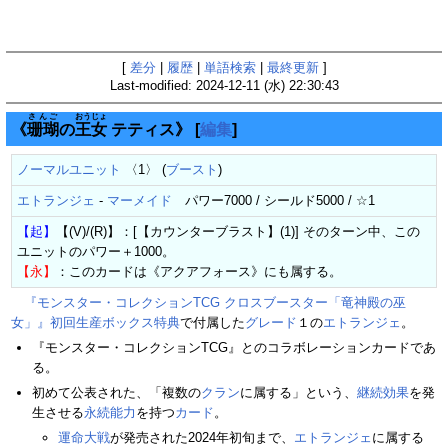
[
差分
|
履歴
|
単語検索
|
最終更新
]
Last-modified: 2024-12-11 (水) 22:30:43
さんご
おうじょ
《
珊瑚
の
王女
テティス》
[
編集
]
ノーマルユニット
〈1〉 (
ブースト
)
エトランジェ
-
マーメイド
パワー7000 / シールド5000 / ☆1
【起】
【(V)/(R)】：[【カウンターブラスト】(1)] そのターン中、この
ユニットのパワー＋1000。
【永】
：このカードは《アクアフォース》にも属する。
『モンスター・コレクションTCG クロスブースター「竜神殿の巫
女」』初回生産ボックス特典
で付属した
グレード
１の
エトランジェ
。
『モンスター・コレクションTCG』とのコラボレーションカードであ
る。
初めて公表された、「複数の
クラン
に属する」という、
継続効果
を発
生させる
永続能力
を持つ
カード
。
運命大戦
が発売された2024年初旬まで、
エトランジェ
に属する