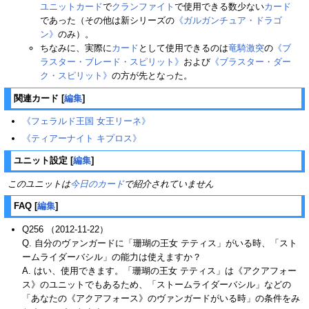
ユニットカード
で
クランファイト
で使用できる数少ない
カード
であった（その他は新シリーズの
《ガルガンチュア・ドラゴ
ン》
のみ）。
ちなみに、実際に
カード
として使用できるのは
竜騎激突
の
《ブ
ラスター・ブレード・スピリット》
および
《ブラスター・ダー
ク・スピリット》
の方が先となった。
関連カード
[
編集
]
《フェラルド王国 女王リーネ》
《ティアーナイト キプロス》
ユニット設定
[
編集
]
このユニットは
今日のカード
で紹介されていません
FAQ
[
編集
]
Q256 （2012-11-22）
Q. 自分のヴァンガードに「珊瑚の王女 テティス」がいる時、「スト
ームライダーバシル」の能力は使えますか？
A. はい、使用できます。「珊瑚の王女 テティス」は《アクアフォー
ス》のユニットでもあるため、「ストームライダーバシル」などの
「あなたの《アクアフォース》のヴァンガードがいる時」の条件をみ