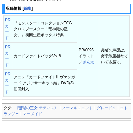
収録情報
[
編集
]
PR
『モンスター・コレクションTCG
カ
クロスブースター「竜神殿の巫
ー
女」』初回生産ボックス特典
ド
PR
PR/0095
美姫の声援は、
カ
カードファイトパックVol.8
イラスト
何千海里離れて
ー
／
ぎん太
いても届く。
ド
PR
アニメ「カードファイト!! ヴァンガ
カ
ード アジアサーキット編」DVD(8)
ー
初回封入
ド
タグ:
《珊瑚の王女 テティス》
ノーマルユニット
グレード１
エト
ランジェ
マーメイド