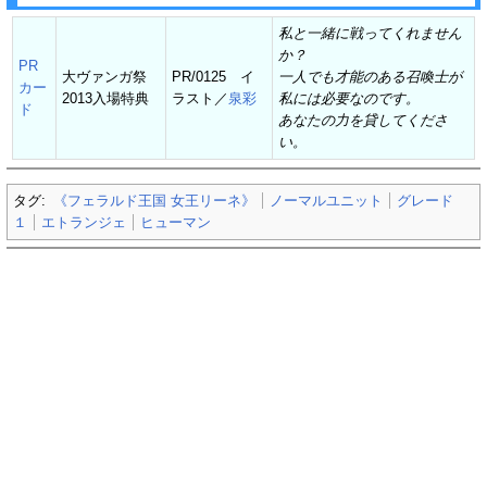
私と一緒に戦ってくれません
か？
PR
大ヴァンガ祭
PR/0125 イ
一人でも才能のある召喚士が
カー
2013入場特典
ラスト／
泉彩
私には必要なのです。
ド
あなたの力を貸してくださ
い。
タグ:
《フェラルド王国 女王リーネ》
ノーマルユニット
グレード
１
エトランジェ
ヒューマン