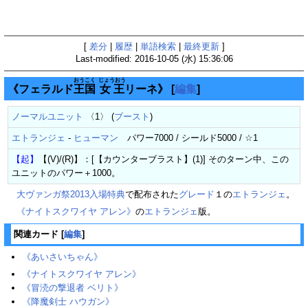
[
差分
|
履歴
|
単語検索
|
最終更新
]
Last-modified: 2016-10-05 (水) 15:36:06
おうこく
じょうおう
《フェラルド
王国
女王
リーネ》
[
編集
]
ノーマルユニット
〈1〉 (
ブースト
)
エトランジェ
-
ヒューマン
パワー7000 / シールド5000 / ☆1
【起】
【(V)/(R)】：[【カウンターブラスト】(1)] そのターン中、この
ユニットのパワー＋1000。
大ヴァンガ祭2013入場特典
で配布された
グレード
１の
エトランジェ
。
《ナイトスクワイヤ アレン》
の
エトランジェ
版。
関連カード
[
編集
]
《あいさいちゃん》
《ナイトスクワイヤ アレン》
《冒涜の撃退者 ベリト》
《降魔剣士 ハウガン》