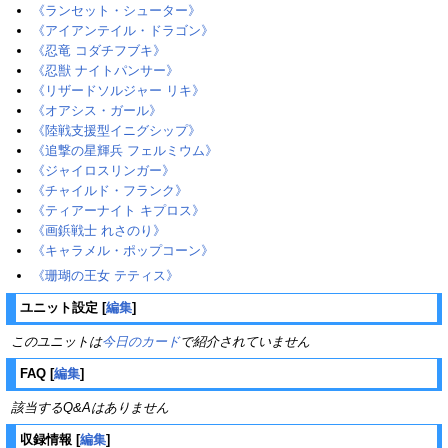
《ランセット・シューター》
《アイアンテイル・ドラゴン》
《忍竜 コダチフブキ》
《忍獣 ナイトパンサー》
《リザードソルジャー リキ》
《オアシス・ガール》
《陸戦支援型イニグシップ》
《追撃の星輝兵 フェルミウム》
《ジャイロスリンガー》
《チャイルド・フランク》
《ティアーナイト キプロス》
《画鋲戦士 れさのり》
《キャラメル・ポップコーン》
《珊瑚の王女 テティス》
ユニット設定
[
編集
]
このユニットは
今日のカード
で紹介されていません
FAQ
[
編集
]
該当するQ&Aはありません
収録情報
[
編集
]