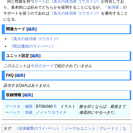
同じ性能を持つ
カード
に
《真火の抹消者 コウガイジ》
が存在してお
り、基本的には好みでどちらかを採用することになるが、「
抹消者
」の
サポートを扱うのであれば
《真火の抹消者 コウガイジ》
を優先すること
になる。
関連カード
[
編集
]
《真火の抹消者 コウガイジ》
《呪詛魔砲のワイバーン》
ユニット設定
[
編集
]
このユニットは
今日のカード
で紹介されていません
FAQ
[
編集
]
該当するQ&Aはありません
収録情報
[
編集
]
ブースタ
極限
BT06/040
R
イラスト
敵を叩くならば、最後まで
ーパック
突破
／
イトウヨウイチ
徹底的にやるべきだ。
タグ:
《光弾爆撃のワイバーン》
ノーマルユニット
グレード１
な