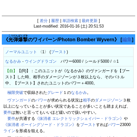
[
差分
|
履歴
|
単語検索
|
最終更新
]
Last-modified: 2016-01-16 (土) 20:51:53
こうだんばくげき
《
光弾爆撃
のワイバーン/Photon Bomber Wyvern》
[
編集
]
ノーマルユニット
〈1〉 (
ブースト
)
なるかみ
-
ウイングドラゴン
パワー6000 / シールド5000 / ☆1
【自】
【(R)】：このユニットが《なるかみ》のヴァンガードを【ブー
スト】した時、相手のダメージゾーンが３枚以上なら、そのバトル
中、【ブースト】されたユニットのパワー＋4000。
極限突破
で収録された
グレード
１の
なるかみ
。
ヴァンガード
の
パワー
が求められる状況は
相手
の
ダメージゾーン
３枚
以上になっていることが多い状況であることが多いことも踏まえれば、
要件
は無いと言ってもいいほど緩いので扱いやすい。
要件
が共通する
《抹消者 エレクトリックシェイパー・ドラゴン》
や
《抹消者 ボーイングソード・ドラゴン》
を
ブースト
すれば
パワー
23000
ライン
を形成を狙える。