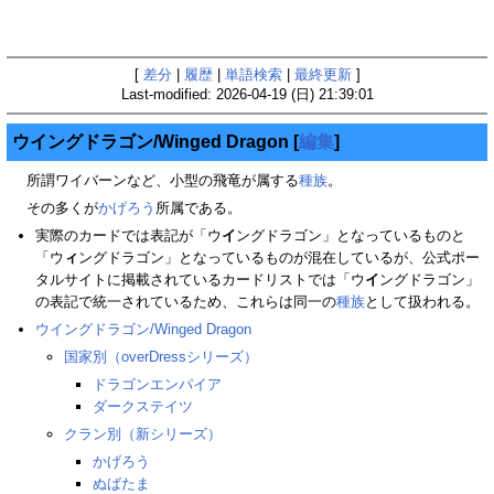
[
差分
|
履歴
|
単語検索
|
最終更新
]
Last-modified: 2026-04-19 (日) 21:39:01
ウイングドラゴン/Winged Dragon
[
編集
]
所謂ワイバーンなど、小型の飛竜が属する
種族
。
その多くが
かげろう
所属である。
実際のカードでは表記が「ウ
イ
ングドラゴン」となっているものと
「ウ
ィ
ングドラゴン」となっているものが混在しているが、公式ポー
タルサイトに掲載されているカードリストでは「ウ
イ
ングドラゴン」
の表記で統一されているため、これらは同一の
種族
として扱われる。
ウイングドラゴン/Winged Dragon
国家別（overDressシリーズ）
ドラゴンエンパイア
ダークステイツ
クラン別（新シリーズ）
かげろう
ぬばたま