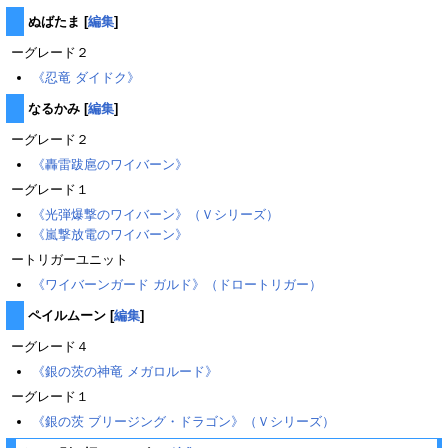
ぬばたま
[
編集
]
ーグレード２
《忍竜 ダイドク》
なるかみ
[
編集
]
ーグレード２
《轟雷跋扈のワイバーン》
ーグレード１
《光弾爆撃のワイバーン》（Ｖシリーズ）
《嵐撃放電のワイバーン》
ートリガーユニット
《ワイバーンガード ガルド》（ドロートリガー）
ペイルムーン
[
編集
]
ーグレード４
《銀の茨の神竜 メガロルード》
ーグレード１
《銀の茨 ブリージング・ドラゴン》（Ｖシリーズ）