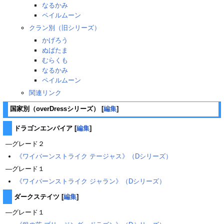
なるかみ
ペイルムーン
クラン別（旧シリーズ）
かげろう
ぬばたま
むらくも
なるかみ
ペイルムーン
関連リンク
国家別（overDressシリーズ）
[
編集
]
ドラゴンエンパイア
[
編集
]
―グレード２
《ワイバーンストライク テージャス》（Dシリーズ）
―グレード１
《ワイバーンストライク ジャラン》（Dシリーズ）
ダークステイツ
[
編集
]
―グレード１