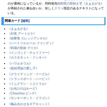
のが通例になっているが、同時発売の
明星の聖剣士
で
《まぁるがる》
が再録された兼ね合いか、珍しく
クラン
指定のあるテキストになって
いる。
関連カード
[
編集
]
《まぁるがる》
《封竜 アートピケ》
《砲撃竜 スレッジアンキロ》
《ハートフルエール ファンディ》
《戦場の歌姫 マリカ》
《インゴッド・チェイファー》
《カスタネット・ドンキー》
《ハウルオウル》
《超絃理論の愛し子》
《グライディング・イーグル》
《トランスポート・ハービィ》
《イニグマン・ミストラル》
《お化けのはわーど》
《Chouchou ピッテ》
《モンキーポッド・ドラゴン》
《噛み合わせるギアキャット》