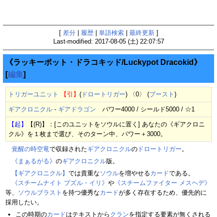
[
差分
|
履歴
|
単語検索
|
最終更新
]
Last-modified: 2017-08-05 (土) 22:07:57
《ラッキーポット・ドラコキッド/Luckypot Dracokid》
[
編集
]
トリガーユニット
【引】
(
ドロートリガー
) 〈0〉 (
ブースト
)
ギアクロニクル
-
ギアドラゴン
パワー4000 / シールド5000 / ☆1
【起】
【(R)】：[このユニットをソウルに置く] あなたの《ギアクロニ
クル》を１枚まで選び、そのターン中、パワー＋3000。
覚醒の時空竜
で収録された
ギアクロニクル
の
ドロートリガー
。
《まぁるがる》
の
ギアクロニクル
版。
【ギアクロニクル】
では貴重な
ソウル
を増やせる
カード
である。
《スチームナイト プズル・イリ》
や
《スチームファイター メスヘデ》
等、
ソウルブラスト
を持つ優秀な
カード
が多く存在するため、優先的に
採用したい。
この時期の
カード
はテキストから
クラン
を指定する要素が無くされる