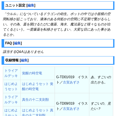
ユニット設定
[
編集
]
「ウルル」になついているドラゴンの幼生。ポットの中では小規模の空
間転移が起こっており、液体のある何処かの空間に不定期で繋がるらし
い。その為、蓋を開けるたびに傷薬、海水、魔法薬など様々なものが出
てくるという。一度爆薬を転移させてしまい、大変な目にあった事があ
るとか。
FAQ
[
編集
]
該当するQ&Aはありません
収録情報
[
編集
]
トライア
覚醒の時空竜
ルデッキ
G-TD01/019 イラス
あ、すごいの
ト／
古賀あずさ
出たかも。
はじめよ
はじめようセット 覚
うセット
醒の時空竜
トライア
真生の十二支刻獣
ルデッキ
G-TD09/019 イラス
すごいの、見
ト／
古賀あずさ
たい？
はじめよ
はじめようセット 真
うセット
生の十二支刻獣