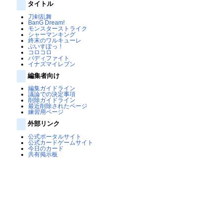
タイトル
刀剣乱舞
BanG Dream!
モンスターストライク
シャーマンキング
終末のワルキューレ
ぶいすぽっ！
コロコロ
バディファイト
イナズマイレブン
編集者向け
編集ガイドライン
議論での決定事項
削除ガイドライン
最近削除されたページ
練習用ページ
外部リンク
公式ポータルサイト
公式カードゲームサイト
今日のカード
共有掲示板