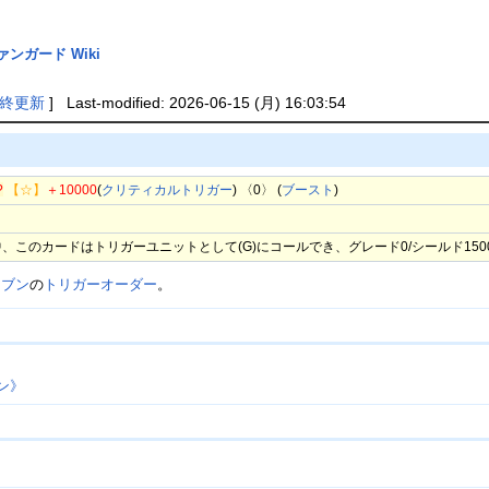
ァンガード Wiki
終更新
] Last-modified: 2026-06-15 (月) 16:03:54
?
【☆】
＋10000
(
クリティカルトリガー
) 〈0〉 (
ブースト
)
、このカードはトリガーユニットとして(G)にコールでき、グレード0/シールド150
レブン
の
トリガーオーダー
。
ン》