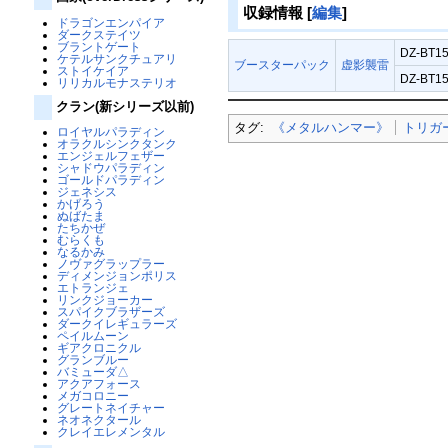
収録情報
[
編集
]
ドラゴンエンパイア
ダークステイツ
ブラントゲート
DZ-BT15
ケテルサンクチュアリ
ブースターパック
虚影襲雷
ストイケイア
DZ-BT15
リリカルモナステリオ
クラン(新シリーズ以前)
タグ:
《メタルハンマー》
トリガ
ロイヤルパラディン
オラクルシンクタンク
エンジェルフェザー
シャドウパラディン
ゴールドパラディン
ジェネシス
かげろう
ぬばたま
たちかぜ
むらくも
なるかみ
ノヴァグラップラー
ディメンジョンポリス
エトランジェ
リンクジョーカー
スパイクブラザーズ
ダークイレギュラーズ
ペイルムーン
ギアクロニクル
グランブルー
バミューダ△
アクアフォース
メガコロニー
グレートネイチャー
ネオネクタール
クレイエレメンタル