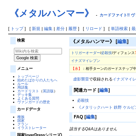
《メタルハンマー》
-
カードファイト!! ヴ
[
トップ
] [
新規
|
編集
|
差分
|
履歴
] [
リロード
] [
単語検索
|
最
検索
《メタルハンマー》
[
編集
]
トリガーオーダー
/
必殺技
/
ディフェンス
イナズマイレブン
メニュー
【永】
：相手ターンのガードステップ中
トップページ
虚影襲雷
で収録される
イナズマイ
始めたばかりの人たちへ
ルール
用語集
関連カード
[
編集
]
カードリスト
（
英語版
）
デッキ集
よくある質問
必殺技
ヴァンガードの歴史
《メタリックハート 鉄野 ケルビ
カードデータ
FAQ
[
編集
]
種族
国家
クラン
イラストレーター
該当するQ&Aはありません
国家(overDressシリーズ)