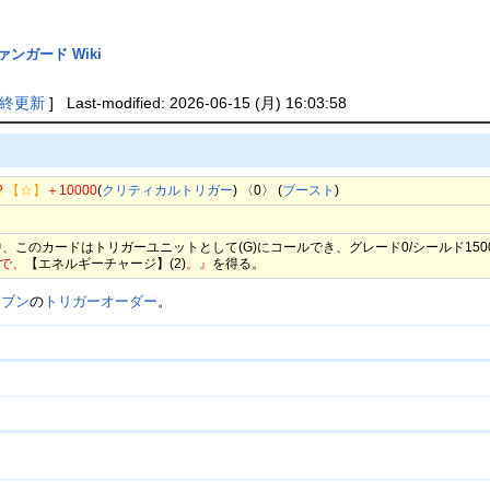
ァンガード Wiki
終更新
] Last-modified: 2026-06-15 (月) 16:03:58
?
【☆】
＋10000
(
クリティカルトリガー
) 〈0〉 (
ブースト
)
、このカードはトリガーユニットとして(G)にコールでき、グレード0/シールド150
とで、
【エネルギーチャージ】(2)
。』
を得る。
レブン
の
トリガーオーダー
。