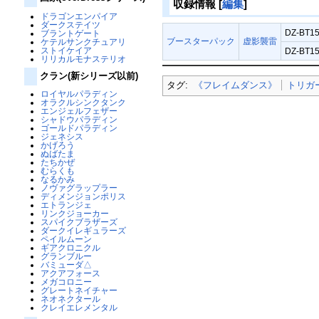
収録情報
[
編集
]
ドラゴンエンパイア
ダークステイツ
DZ-BT15
ブラントゲート
ブースターパック
虚影襲雷
ケテルサンクチュアリ
ストイケイア
DZ-BT15
リリカルモナステリオ
クラン(新シリーズ以前)
タグ:
《フレイムダンス》
トリガ
ロイヤルパラディン
オラクルシンクタンク
エンジェルフェザー
シャドウパラディン
ゴールドパラディン
ジェネシス
かげろう
ぬばたま
たちかぜ
むらくも
なるかみ
ノヴァグラップラー
ディメンジョンポリス
エトランジェ
リンクジョーカー
スパイクブラザーズ
ダークイレギュラーズ
ペイルムーン
ギアクロニクル
グランブルー
バミューダ△
アクアフォース
メガコロニー
グレートネイチャー
ネオネクタール
クレイエレメンタル