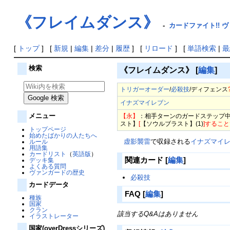
《フレイムダンス》
-
カードファイト!! ヴ
[
トップ
] [
新規
|
編集
|
差分
|
履歴
] [
リロード
] [
単語検索
|
最
検索
《フレイムダンス》
[
編集
]
トリガーオーダー
/
必殺技
/
ディフェンス
イナズマイレブン
メニュー
【永】
：相手ターンのガードステップ中
スト】
[
【ソウルブラスト】(1)
]するこ
トップページ
始めたばかりの人たちへ
虚影襲雷
で収録される
イナズマイ
ルール
用語集
カードリスト
（
英語版
）
関連カード
[
編集
]
デッキ集
よくある質問
ヴァンガードの歴史
必殺技
カードデータ
FAQ
[
編集
]
種族
国家
クラン
該当するQ&Aはありません
イラストレーター
国家(overDressシリーズ)