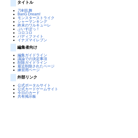
タイトル
刀剣乱舞
BanG Dream!
モンスターストライク
シャーマンキング
終末のワルキューレ
ぶいすぽっ！
コロコロ
バディファイト
イナズマイレブン
編集者向け
編集ガイドライン
議論での決定事項
削除ガイドライン
最近削除されたページ
練習用ページ
外部リンク
公式ポータルサイト
公式カードゲームサイト
今日のカード
共有掲示板