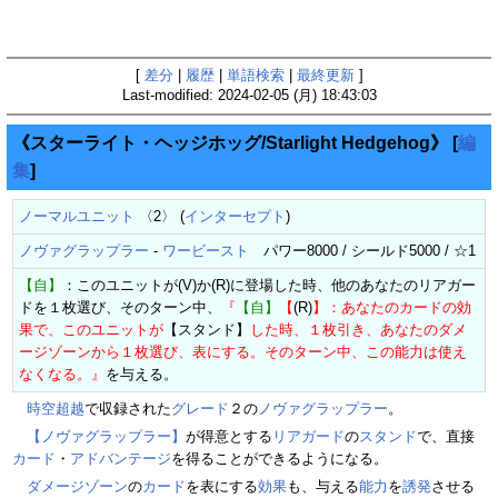
[
差分
|
履歴
|
単語検索
|
最終更新
]
Last-modified: 2024-02-05 (月) 18:43:03
《スターライト・ヘッジホッグ/Starlight Hedgehog》
[
編
集
]
ノーマルユニット
〈2〉 (
インターセプト
)
ノヴァグラップラー
-
ワービースト
パワー8000 / シールド5000 / ☆1
【自】
：このユニットが(V)か(R)に登場した時、他のあなたのリアガー
ドを１枚選び、そのターン中、
『
【自】
【
(R)
】：あなたのカードの効
果で、このユニットが
【スタンド】
した時、１枚引き、あなたのダメ
ージゾーンから１枚選び、表にする。そのターン中、この能力は使え
なくなる。』
を与える。
時空超越
で収録された
グレード
２の
ノヴァグラップラー
。
【ノヴァグラップラー】
が得意とする
リアガード
の
スタンド
で、直接
カード
・
アドバンテージ
を得ることができるようになる。
ダメージゾーン
の
カード
を表にする
効果
も、与える
能力
を
誘発
させる