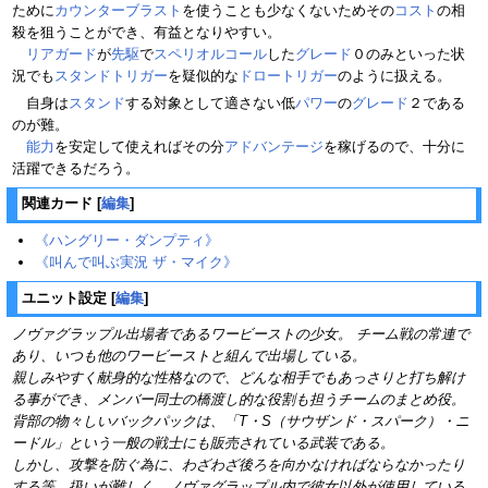
ために
カウンターブラスト
を使うことも少なくないためその
コスト
の相
殺を狙うことができ、有益となりやすい。
リアガード
が
先駆
で
スペリオルコール
した
グレード
０のみといった状
況でも
スタンドトリガー
を疑似的な
ドロートリガー
のように扱える。
自身は
スタンド
する対象として適さない低
パワー
の
グレード
２である
のが難。
能力
を安定して使えればその分
アドバンテージ
を稼げるので、十分に
活躍できるだろう。
関連カード
[
編集
]
《ハングリー・ダンプティ》
《叫んで叫ぶ実況 ザ・マイク》
ユニット設定
[
編集
]
ノヴァグラップル出場者であるワービーストの少女。 チーム戦の常連で
あり、いつも他のワービーストと組んで出場している。
親しみやすく献身的な性格なので、どんな相手でもあっさりと打ち解け
る事ができ、メンバー同士の橋渡し的な役割も担うチームのまとめ役。
背部の物々しいバックパックは、「T・S（サウザンド・スパーク）・ニ
ードル」という一般の戦士にも販売されている武装である。
しかし、攻撃を防ぐ為に、わざわざ後ろを向かなければならなかったり
する等、扱いが難しく、ノヴァグラップル内で彼女以外が使用している