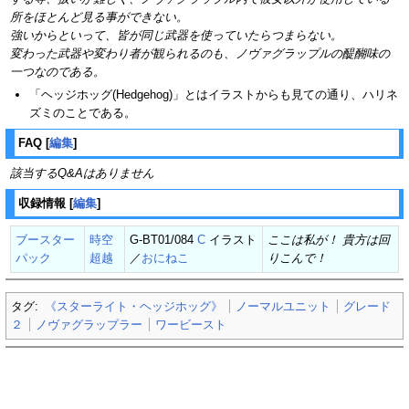
所をほとんど見る事ができない。
強いからといって、皆が同じ武器を使っていたらつまらない。
変わった武器や変わり者が観られるのも、ノヴァグラップルの醍醐味の
一つなのである。
「ヘッジホッグ(Hedgehog)」とはイラストからも見ての通り、ハリネ
ズミのことである。
FAQ
[
編集
]
該当するQ&Aはありません
収録情報
[
編集
]
ブースター
時空
G-BT01/084
C
イラスト
ここは私が！ 貴方は回
パック
超越
／
おにねこ
りこんで！
タグ:
《スターライト・ヘッジホッグ》
ノーマルユニット
グレード
２
ノヴァグラップラー
ワービースト