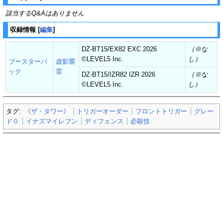
該当するQ&Aはありません
収録情報
[
編集
]
DZ-BT15/EX82 EXC 2026
（※な
©︎LEVEL5 Inc.
し）
ブースターパ
虚影襲
ック
雷
DZ-BT15/IZR82 IZR 2026
（※な
©︎LEVEL5 Inc.
し）
タグ:
《ザ・タワー》
トリガーオーダー
フロントトリガー
グレー
ド０
イナズマイレブン
ディフェンス
必殺技