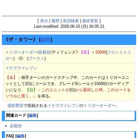
[
差分
|
履歴
|
単語検索
|
最終更新
]
Last-modified: 2026-06-15 (月) 16:05:21
《ザ・タワー》
[
編集
]
トリガーオーダー
/
必殺技
/
ディフェンス
?
【前】
＋10000
(
フロントトリ
ガー
) 〈0〉 (
ブースト
)
イナズマイレブン
【永】
：相手ターンのガードステップ中、このカードはトリガーユニ
ットとして(G)にコールでき、グレード0/シールド15000のガーディア
ンになり、
【自】
：このユニットが
(G)
から退却した時、このカードを
ソウルに置く。』
を得る。
虚影襲雷
で収録される
イナズマイレブン
の
トリガーオーダー
。
関連カード
[
編集
]
必殺技
FAQ
[
編集
]