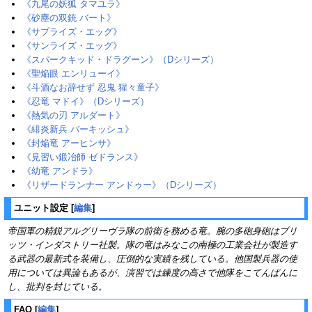
《九尾の妖狐 タマユラ》
《砂塵の双銃 バート》
《サプライズ・エッグ》‎
《サンライズ・エッグ》
《スパークキッド・ドラグーン》（Dシリーズ）‎‎
《聖焔眼 エンリューイ》
《斗酒なお辞せず 忍鬼 猩々童子》‎
《忍竜 マドイ》（Dシリーズ）
《熱気の刃 アルダート》
《緋炎新兵 バーキッシュ》‎
《封焔竜 アーヒンサ》
《見習い鍛冶師 ゼドランス》
《幼竜 アンドラ》‎
《リザードランナー アンドゥー》（Dシリーズ）
ユニット設定
[
編集
]
帝国軍の精鋭アルグリーヴラ隊の前衛を務める竜。腕の多砲身砲はブリ
ッツ・インダストリー社製。隊の竜はみなこの南極の工業会社が製造す
る武器の最新式を装備し、圧倒的な実績を残している。他国製兵器の使
用については異論もあるが、演習では練度の高さで他隊をこてんぱんに
し、批判を封じている。
FAQ
[
編集
]