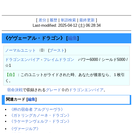
[
差分
|
履歴
|
単語検索
|
最終更新
]
Last-modified: 2025-04-12 (土) 06:28:34
《ゲヴェーアル・ドラゴン》‎
[
編集
]
ノーマルユニット
〈0〉 (
ブースト
)
ドラゴンエンパイア
-
フレイムドラゴン
パワー6000 / シールド5000 /
☆1
【自】
：このユニットがライドされた時、あなたが後攻なら、１枚引
く。
宿命決戦
で収録される
グレード
０の
ドラゴンエンパイア
。
関連カード
[
編集
]
《秤の宿命者 アルグリーヴラ》
《ガトリングカノーネ・ドラゴン》
《ラケーテンヴェルフ・ドラゴン》
《ヴァージルア》‎