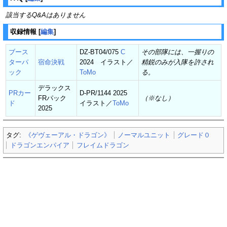
該当するQ&Aはありません
収録情報
[
編集
]
ブース
DZ-BT04/075
C
その部隊には、一握りの
ターパ
宿命決戦
2024 イラスト／
精鋭のみが入隊を許され
ック
ToMo
る。
デラックス
PRカー
D-PR/1144 2025
FRパック
（※なし）
ド
イラスト／
ToMo
2025
タグ:
《ゲヴェーアル・ドラゴン》
ノーマルユニット
グレード０
ドラゴンエンパイア
フレイムドラゴン