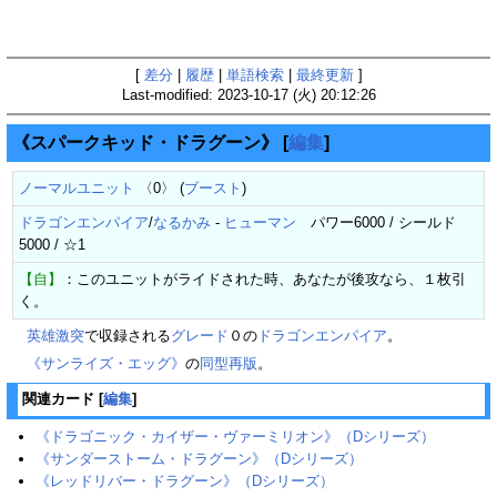
[
差分
|
履歴
|
単語検索
|
最終更新
]
Last-modified: 2023-10-17 (火) 20:12:26
《スパークキッド・ドラグーン》
[
編集
]
ノーマルユニット
〈0〉 (
ブースト
)
ドラゴンエンパイア
/
なるかみ
-
ヒューマン
パワー6000 / シールド
5000 / ☆1
【自】
：このユニットがライドされた時、あなたが後攻なら、１枚引
く。
英雄激突
で収録される
グレード
０の
ドラゴンエンパイア
。
《サンライズ・エッグ》
の
同型再版
。
関連カード
[
編集
]
《ドラゴニック・カイザー・ヴァーミリオン》（Dシリーズ）‎‎
《サンダーストーム・ドラグーン》‎（Dシリーズ）‎‎
《レッドリバー・ドラグーン》（Dシリーズ）‎‎‎