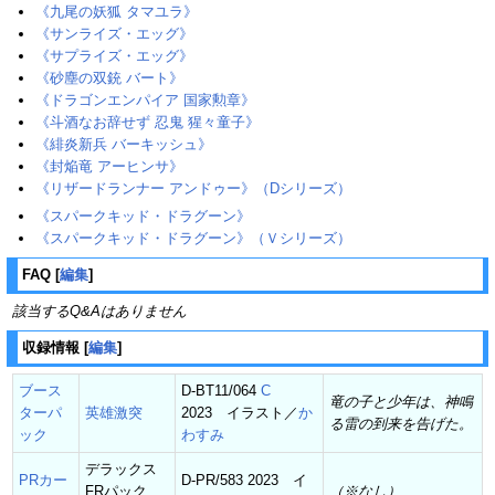
《九尾の妖狐 タマユラ》
《サンライズ・エッグ》
《サプライズ・エッグ》‎
《砂塵の双銃 バート》
《ドラゴンエンパイア 国家勲章》
《斗酒なお辞せず 忍鬼 猩々童子》‎
《緋炎新兵 バーキッシュ》‎
《封焔竜 アーヒンサ》
《リザードランナー アンドゥー》（Dシリーズ）
《スパークキッド・ドラグーン》
《スパークキッド・ドラグーン》（Ｖシリーズ）
FAQ
[
編集
]
該当するQ&Aはありません
収録情報
[
編集
]
ブース
D-BT11/064
C
竜の子と少年は、神鳴
ターパ
英雄激突
2023 イラスト／
か
る雷の到来を告げた。
ック
わすみ
デラックス
PRカー
D-PR/583 2023 イ
FRパック
（※なし）