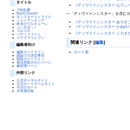
タイトル
《ディヴァインシスター なてぃ
刀剣乱舞
BanG Dream!
―「ディヴァインシスター」を含む
モンスターストライク
シャーマンキング
《ディヴァインシスター あろす
終末のワルキューレ
《ディヴァインシスター かぬれ
ぶいすぽっ！
コロコロ
《ディヴァインシスター くろす
バディファイト
イナズマイレブン
関連リンク
[
編集
]
編集者向け
カード群
編集ガイドライン
議論での決定事項
削除ガイドライン
最近削除されたページ
練習用ページ
外部リンク
公式ポータルサイト
公式カードゲームサイト
今日のカード
共有掲示板