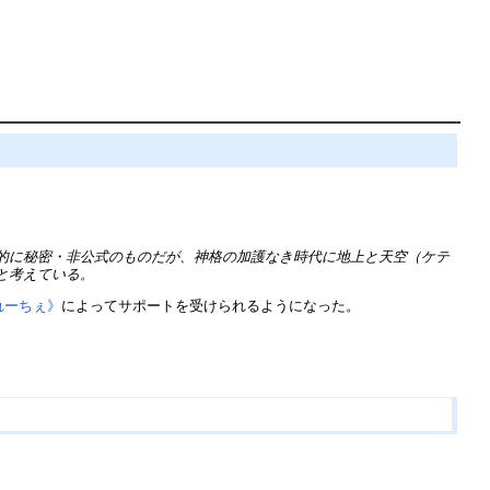
的に秘密・非公式のものだが、神格の加護なき時代に地上と天空（ケテ
と考えている。
れーちぇ》
によってサポートを受けられるようになった。