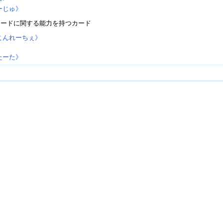
ーじゅ》
カードに関する能力を持つカード
こんれーちぇ》
》
たーた》