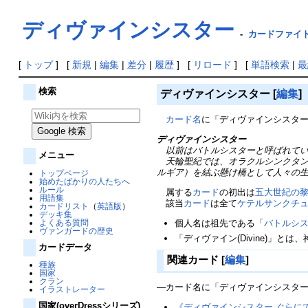
ディヴァインシスター
-
カードファイト!
[
トップ
] [
新規
|
編集
|
差分
|
履歴
] [
リロード
] [
単語検索
|
最
検索
ディヴァインシスター
[
編集
]
カード名
に「ディヴァインシスタ
ディヴァインシスター
以前はバトルシスターと呼ばれてい
メニュー
天輪聖紀では、オラクルシンクタン
ルギア）を結ぶ懸け橋として人々の
トップページ
始めたばかりの人たちへ
ルール
属する
カード
の初出は
五大世紀の
用語集
該当
カード
は全て
ケテルサンクチ
カードリスト
（
英語版
）
デッキ集
よくある質問
個人名は祖先である「
バトルシ
ヴァンガードの歴史
「ディヴァイン(Divine)」
カードデータ
関連カード
[
編集
]
種族
国家
クラン
―カード名に「ディヴァインシスタ
イラストレーター
国家(overDressシリーズ)
《ディヴァインシスター ぐらに