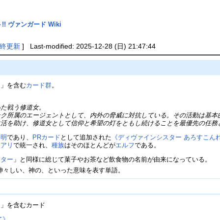
! ヴァンガード Wiki
終更新
] Last-modified: 2025-12-28 (日) 21:47:44
ー」を含む
カード群
。
た戦う修道女。
ク所属のエージェントとして、内外の脅威に対抗している。その活動は基本
生活を助け、修道女として信仰と希望の灯をともし続けることを最優先の任務
黎明
であり、
PRカード
として追加された
《ディヴァインシスター あろすこん
ュアリ
で統一され、
種族
はそのほとんどが
エルフ
である。
スター
」と同様に総じて菓子やお茶など飲食物の名前が由来になっている。
とは、神々しい、神の、といった意味を表す単語。
ー」を含むカード
て》