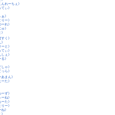
こんれーちぇ》
てぃ》‎
》
ふぁ》
とりー》
ーれ》‎
にゅ》
と》
ばすく》
》‎
りーと》
ってぃ》
んしぇ》
ーる》
‎
しゃ》‎
っら》‎
ーあまん》
たーた》
‎
‎
ーず》‎
ぃーね》
あーた》
とりー》
ね》‎
》‎