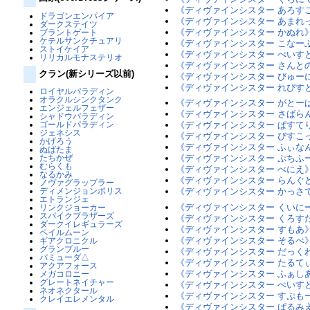
《ディヴァインシスター あろす
ドラゴンエンパイア
《ディヴァインシスター あまれっ
ダークステイツ
《ディヴァインシスター かぬれ
ブラントゲート
ケテルサンクチュアリ
《ディヴァインシスター こなー
ストイケイア
《ディヴァインシスター ぺいす
リリカルモナステリオ
《ディヴァインシスター さんとの
クラン(新シリーズ以前)
《ディヴァインシスター びゅー
《ディヴァインシスター れぴす
ロイヤルパラディン
オラクルシンクタンク
《ディヴァインシスター がとー
エンジェルフェザー
《ディヴァインシスター さばらん
シャドウパラディン
ゴールドパラディン
《ディヴァインシスター ぱすて
ジェネシス
《ディヴァインシスター びすこ
かげろう
《ディヴァインシスター ふぃな
ぬばたま
たちかぜ
《ディヴァインシスター ぷちふ
むらくも
《ディヴァインシスター べにえ》
なるかみ
《ディヴァインシスター らんぐど
ノヴァグラップラー
ディメンジョンポリス
《ディヴァインシスター かっさて
エトランジェ
《ディヴァインシスター くいに
リンクジョーカー
スパイクブラザーズ
《ディヴァインシスター くろす
ダークイレギュラーズ
《ディヴァインシスター すもあ》
ペイルムーン
《ディヴァインシスター そるべ》
ギアクロニクル
グランブルー
《ディヴァインシスター だっくわ
バミューダ△
《ディヴァインシスター たるて
アクアフォース
《ディヴァインシスター ふぁし
メガコロニー
グレートネイチャー
《ディヴァインシスター ぺいす
ネオネクタール
《ディヴァインシスター すぷもー
クレイエレメンタル
《ディヴァインシスター ぱるみえ