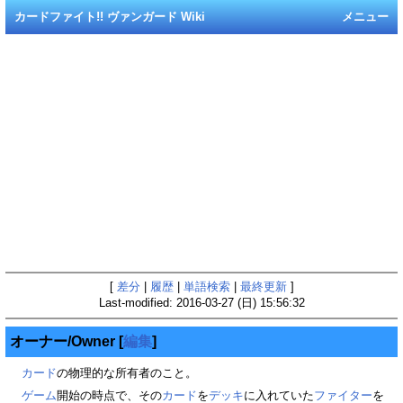
カードファイト!! ヴァンガード Wiki
メニュー
[
差分
|
履歴
|
単語検索
|
最終更新
]
Last-modified: 2016-03-27 (日) 15:56:32
オーナー/Owner
[
編集
]
カード
の物理的な所有者のこと。
ゲーム
開始の時点で、その
カード
を
デッキ
に入れていた
ファイター
を