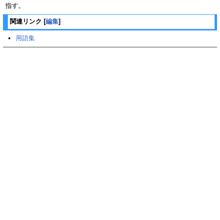
指す。
関連リンク
[
編集
]
用語集