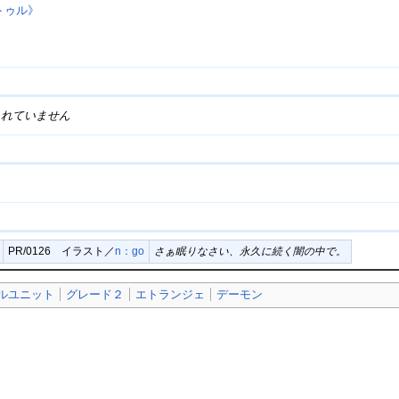
トゥル》
されていません
PR/0126 イラスト／
n：go
さぁ眠りなさい、永久に続く闇の中で。
ルユニット
グレード２
エトランジェ
デーモン