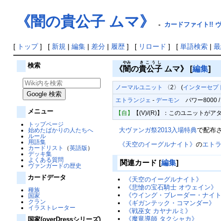
《闇の貴公子 ムマ》
-
カードファイト!! ヴ
[
トップ
] [
新規
|
編集
|
差分
|
履歴
] [
リロード
] [
単語検索
|
最
やみ
きこうし
検索
《
闇
の
貴公子
ムマ》
[
編集
]
ノーマルユニット
〈2〉 (
インターセプ
エトランジェ
-
デーモン
パワー8000 / 
メニュー
【自】
【(V)/(R)】：このユニット
トップページ
大ヴァンガ祭2013入場特典
で配布
始めたばかりの人たちへ
ルール
用語集
《天空のイーグルナイト》
の
エト
カードリスト
（
英語版
）
デッキ集
よくある質問
関連カード
[
編集
]
ヴァンガードの歴史
カードデータ
《天空のイーグルナイト》
《悲愴の宝石騎士 オウェイン》
種族
《ウイング・ブレーダー・ナイ
国家
クラン
《ギガンテック・コマンダー》
イラストレーター
《戦巫女 カヤナルミ》
《魔竜導師 タクシャカ》
国家(overDressシリーズ)