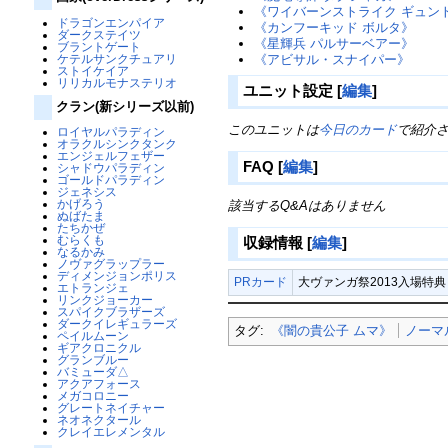
《ワイバーンストライク ギュン
ドラゴンエンパイア
《カンフーキッド ボルタ》
ダークステイツ
《星輝兵 パルサーベアー》
ブラントゲート
《アビサル・スナイパー》
ケテルサンクチュアリ
ストイケイア
リリカルモナステリオ
ユニット設定
[
編集
]
クラン(新シリーズ以前)
このユニットは
今日のカード
で紹介
ロイヤルパラディン
オラクルシンクタンク
エンジェルフェザー
FAQ
[
編集
]
シャドウパラディン
ゴールドパラディン
ジェネシス
かげろう
該当するQ&Aはありません
ぬばたま
たちかぜ
むらくも
収録情報
[
編集
]
なるかみ
ノヴァグラップラー
ディメンジョンポリス
PRカード
大ヴァンガ祭2013入場特典
エトランジェ
リンクジョーカー
スパイクブラザーズ
ダークイレギュラーズ
タグ:
《闇の貴公子 ムマ》
ノーマ
ペイルムーン
ギアクロニクル
グランブルー
バミューダ△
アクアフォース
メガコロニー
グレートネイチャー
ネオネクタール
クレイエレメンタル