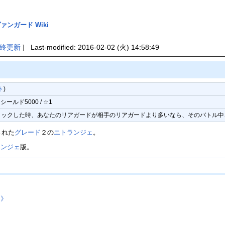
ァンガード Wiki
終更新
] Last-modified: 2016-02-02 (火) 14:58:49
ト
)
シールド5000 / ☆1
がアタックした時、あなたのリアガードが相手のリアガードより多いなら、そのバトル中
された
グレード
２の
エトランジェ
。
ランジェ
版。
ト》