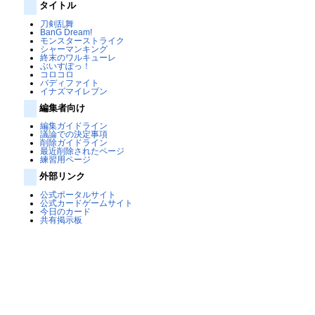
タイトル
刀剣乱舞
BanG Dream!
モンスターストライク
シャーマンキング
終末のワルキューレ
ぶいすぽっ！
コロコロ
バディファイト
イナズマイレブン
編集者向け
編集ガイドライン
議論での決定事項
削除ガイドライン
最近削除されたページ
練習用ページ
外部リンク
公式ポータルサイト
公式カードゲームサイト
今日のカード
共有掲示板