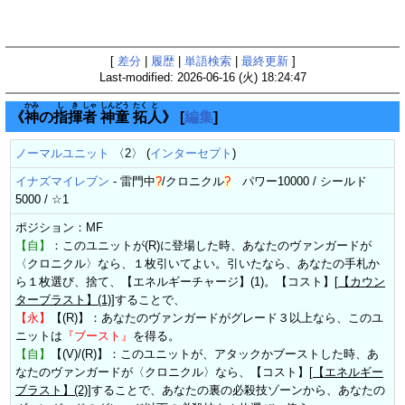
[
差分
|
履歴
|
単語検索
|
最終更新
]
Last-modified: 2026-06-16 (火) 18:24:47
かみ
し
き
しゃ
しん
どう
たく
と
《
神
の
指
揮
者
神
童
拓
人
》
[
編集
]
ノーマルユニット
〈2〉 (
インターセプト
)
イナズマイレブン
-
雷門中
?
/
クロニクル
?
パワー10000 / シールド
5000 / ☆1
ポジション：MF
【自】
：このユニットが(R)に登場した時、あなたのヴァンガードが
〈クロニクル〉なら、１枚引いてよい。引いたなら、あなたの手札か
ら１枚選び、捨て、【エネルギーチャージ】(1)。【コスト】[
【カウン
ターブラスト】(1)
]することで、
【永】
【(R)】：あなたのヴァンガードがグレード３以上なら、このユ
ニットは
『ブースト』
を得る。
【自】
【(V)/(R)】：このユニットが、アタックかブーストした時、あ
なたのヴァンガードが〈クロニクル〉なら、【コスト】[
【エネルギー
ブラスト】(2)
]することで、あなたの裏の必殺技ゾーンから、あなたの