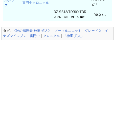
ルシリー
雷門中クロニクル
と！
ズ
DZ-SS18/TDR09 TDR
（※なし）
2026 ©︎LEVEL5 Inc.
タグ:
《神の指揮者 神童 拓人》
ノーマルユニット
グレード２
イ
ナズマイレブン
雷門中
クロニクル
「神童 拓人」