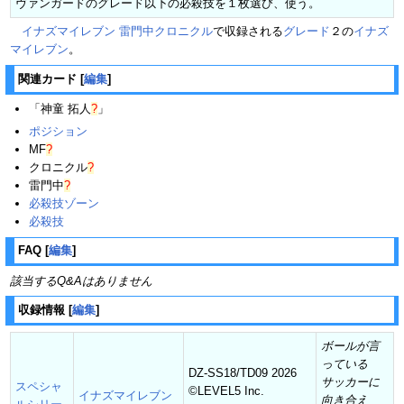
ヴァンガードのグレード以下の必殺技を１枚選び、使う。
イナズマイレブン 雷門中クロニクル
で収録される
グレード
２の
イナズ
マイレブン
。
関連カード
[
編集
]
「
神童 拓人
?
」
ポジション
MF
?
クロニクル
?
雷門中
?
必殺技ゾーン
必殺技
FAQ
[
編集
]
該当するQ&Aはありません
収録情報
[
編集
]
ボールが言
っている
DZ-SS18/TD09 2026
サッカーに
スペシャ
©︎LEVEL5 Inc.
イナズマイレブン
向き合え